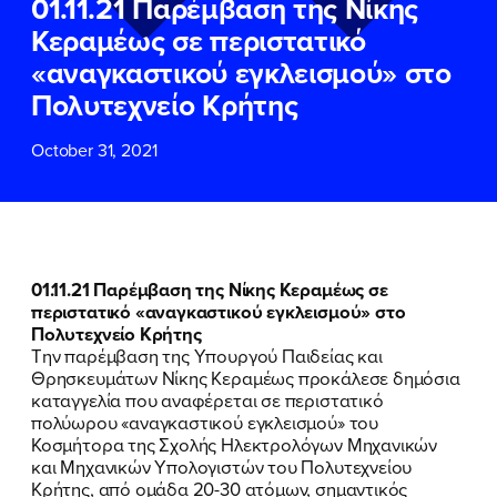
01.11.21 Παρέμβαση της Νίκης
ΕΠΙΘΕΤΟ
ΕΠΙΘΕΤΟ
*
*
Κεραμέως σε περιστατικό
«αναγκαστικού εγκλεισμού» στο
ΤΗΛΕΦΩΝΟ
ΤΗΛΕΦΩΝΟ
*
Πολυτεχνείο Κρήτης
October 31, 2021
EMAIL
EMAIL
*
*
Αποδέχομαι την
Αποδέχομαι την
Πολιτική
Πολιτική
Προστασίας Προσωπικών
Προστασίας Προσωπικών
Δεδομένων
Δεδομένων
και τους τους
και τους τους
Όρους
Όρους
01.11.21 Παρέμβαση της Νίκης Κεραμέως σε
Χρήσης
Χρήσης
του δικτυακού τόπου του
του δικτυακού τόπου του
περιστατικό «αναγκαστικού εγκλεισμού» στο
Πολιτικού Γραφείου της Βουλευτού
Πολιτικού Γραφείου της Βουλευτού
Πολυτεχνείο Κρήτης
Νίκης Κεραμέως
Νίκης Κεραμέως
Την παρέμβαση της Υπουργού Παιδείας και
Θρησκευμάτων Νίκης Κεραμέως προκάλεσε δημόσια
καταγγελία που αναφέρεται σε περιστατικό
ΥΠΟΒΟΛΗ
ΥΠΟΒΟΛΗ
πολύωρου «αναγκαστικού εγκλεισμού» του
Κοσμήτορα της Σχολής Ηλεκτρολόγων Μηχανικών
και Μηχανικών Υπολογιστών του Πολυτεχνείου
Κρήτης, από ομάδα 20-30 ατόμων, σημαντικός