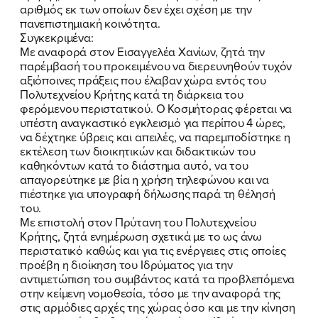
αριθμός εκ των οποίων δεν έχει σχέση με την
πανεπιστημιακή κοινότητα.
Συγκεκριμένα:
Με αναφορά στον Εισαγγελέα Χανίων, ζητά την
παρέμβασή του προκειμένου να διερευνηθούν τυχόν
αξιόποινες πράξεις που έλαβαν χώρα εντός του
Πολυτεχνείου Κρήτης κατά τη διάρκεια του
φερόμενου περιστατικού. Ο Κοσμήτορας φέρεται να
υπέστη αναγκαστικό εγκλεισμό για περίπου 4 ώρες,
να δέχτηκε ύβρεις και απειλές, να παρεμποδίστηκε η
εκτέλεση των διοικητικών και διδακτικών του
καθηκόντων κατά το διάστημα αυτό, να του
απαγορεύτηκε με βία η χρήση τηλεφώνου και να
πιέστηκε για υπογραφή δήλωσης παρά τη θέλησή
του.
ΠΟΙΑ ΕΙΜΑΙ
Με επιστολή στον Πρύτανη του Πολυτεχνείου
Κρήτης, ζητά ενημέρωση σχετικά με το ως άνω
ΕΡΓΟ
περιστατικό καθώς και για τις ενέργειες στις οποίες
προέβη η διοίκηση του Ιδρύματος για την
ΕΚΔΗΛΩΣΕΙΣ
αντιμετώπιση του συμβάντος κατά τα προβλεπόμενα
στην κείμενη νομοθεσία, τόσο με την αναφορά της
ΝΕΑ
στις αρμόδιες αρχές της χώρας όσο και με την κίνηση