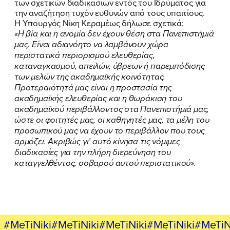
των σχετικών διαδικασιών εντός του Ιδρύματος για
την αναζήτηση τυχόν ευθυνών από τους υπαιτίους.
ΕΛΑ ΚΙ ΕΣΥ
Η Υπουργός Νίκη Κεραμέως δήλωσε σχετικά:
«Η βία και η ανομία δεν έχουν θέση στα Πανεπιστήμιά
μας. Είναι αδιανόητο να λαμβάνουν χώρα
περιστατικά περιορισμού ελευθερίας,
καταναγκασμού, απειλών, ύβρεων ή παρεμπόδισης
FB
IN
TW
YT
LN
VB
TIKTOK
των μελών της ακαδημαϊκής κοινότητας.
Προτεραιότητά μας είναι η προστασία της
ακαδημαϊκής ελευθερίας και η θωράκιση του
ακαδημαϊκού περιβάλλοντος στα Πανεπιστήμιά μας,
ώστε οι φοιτητές μας, οι καθηγητές μας, τα μέλη του
προσωπικού μας να έχουν το περιβάλλον που τους
αρμόζει. Ακριβώς γι’ αυτό κίνησα τις νόμιμες
διαδικασίες για την πλήρη διερεύνηση του
καταγγελθέντος, σοβαρού αυτού περιστατικού».
#MeTiNiki#MeTiNiki#MeTiNiki#MeTiNiki#MeTiN