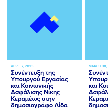
APRIL 7, 2025
MARCH 30,
Συνέντευξη της
Συνέντ
Υπουργού Εργασίας
Υπουρ
και Κοινωνικής
και Κο
Ασφάλισης Νίκης
Ασφάλ
Κεραμέως στην
Κεραμ
δημοσιογράφο Λίδα
δημοσ