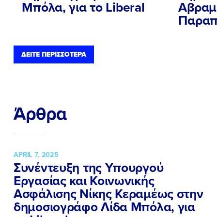
Μπόλα, για το Liberal
Αβραμί
Παραπ
ΠΟΙΑ ΕΙΜΑΙ
ΔΕΙΤΕ ΠΕΡΙΣΣΟΤΕΡΑ
ΕΡΓΟ
ΕΚΔΗΛΩΣΕΙΣ
ΝΕΑ
Άρθρα
ΕΛΑ ΚΙ ΕΣΥ
APRIL 7, 2025
Συνέντευξη της Υπουργού
FB
IN
TW
YT
LN
VB
TIKTOK
Εργασίας και Κοινωνικής
Ασφάλισης Νίκης Κεραμέως στην
δημοσιογράφο Λίδα Μπόλα, για