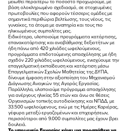
μειωθεί περαιτέρω το ποσοστό προχωρούμε, με
βάση ολοκληρωμένο σχεδιασμό, σε στοχευμένες
πρωτοβουλίες που αφορούν τέσσερις ομάδες με
σημαντικά περιθώρια βελτίωσης, τους νέους, τις
γυναίκες, τα άτομα με αναπηρία και τους πιο
ηλικιωμένους συμπολίτες μας.
Ειδικότερα, υλοποιούμε προγράμματα κατάρτισης,
επανακατάρτισης και αναβάθμισης δεξιοτήτων με
ήδη πάνω από 420 χιλιάδες ωφελούμενους,
προγράμματα επιδοτούμενης απασχόλησης με ήδη
σχεδόν 220 χιλιάδες ωφελούμενους, ενισχύουμε την
επαγγελματική εκπαίδευση και κατάρτιση μέσω
Επαγγελματικών Σχολών Μαθητείας της ΔΥΠΑ,
δίνουμε έμφαση στην αξιοποίηση του Μηχανισμού
Διάγνωσης Αναγκών της Αγοράς Εργασίας.
Παράλληλα, υλοποιούμε πρόγραμμα απασχόλησης
για ανέργους ηλικίας 55 ετών και άνω σε θέσεις
Οργανισμών τοπικής αυτοδιοίκησης και ΝΠΔΔ, με
33.500 ωφελούμενους, ενώ με τις Ημέρες Καριέρας,
γέφυρα μεταξύ εργαζομένων και επιχειρήσεων,
περισσότεροι από 9.000 συμπολίτες μας έχουν βρει
δουλειά.
Το υπουργείο Εργασίας κάνει μια προσπάθεια να