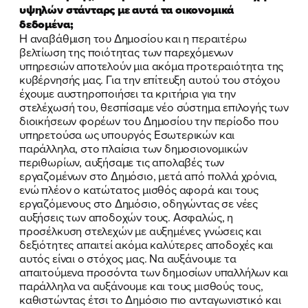
ΝΕΑ
υψηλών στάνταρς με αυτά τα οικονομικά
δεδομένα;
Η αναβάθμιση του Δημοσίου και η περαιτέρω
ΕΛΑ ΚΙ ΕΣΥ
βελτίωση της ποιότητας των παρεχόμενων
υπηρεσιών αποτελούν μια ακόμα προτεραιότητα της
κυβέρνησής μας. Για την επίτευξη αυτού του στόχου
έχουμε αυστηροποιήσει τα κριτήρια για την
στελέχωσή του, θεσπίσαμε νέο σύστημα επιλογής των
FB
IN
TW
YT
LN
VB
TIKTOK
διοικήσεων φορέων του Δημοσίου την περίοδο που
υπηρετούσα ως υπουργός Εσωτερικών και
παράλληλα, στο πλαίσια των δημοσιονομικών
περιθωρίων, αυξήσαμε τις απολαβές των
εργαζομένων στο Δημόσιο, μετά από πολλά χρόνια,
ενώ πλέον ο κατώτατος μισθός αφορά και τους
εργαζόμενους στο Δημόσιο, οδηγώντας σε νέες
αυξήσεις των αποδοχών τους. Ασφαλώς, η
προσέλκυση στελεχών με αυξημένες γνώσεις και
δεξιότητες απαιτεί ακόμα καλύτερες αποδοχές και
αυτός είναι ο στόχος μας. Να αυξάνουμε τα
απαιτούμενα προσόντα των δημοσίων υπαλλήλων και
παράλληλα να αυξάνουμε και τους μισθούς τους,
καθιστώντας έτσι το Δημόσιο πιο ανταγωνιστικό και