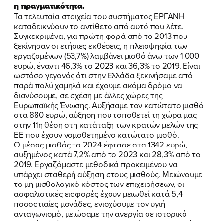
η πραγματικότητα.
Τα τελευταία στοιχεία του συστήματος ΕΡΓΑΝΗ
καταδεικνύουν το αντίθετο από αυτό που λέτε.
Συγκεκριμένα, για πρώτη φορά από το 2013 που
ξεκίνησαν οι ετήσιες εκθέσεις, η πλειοψηφία των
εργαζομένων (53,7%) λαμβάνει μισθό άνω των 1.000
ευρώ, έναντι 46,3% το 2023 και 36,3% το 2019. Είναι
ωστόσο γεγονός ότι στην Ελλάδα ξεκινήσαμε από
παρά πολύ χαμηλά και έχουμε ακόμα δρόμο να
διανύσουμε, σε σχέση με άλλες χώρες της
Ευρωπαϊκής Ένωσης. Αυξήσαμε τον κατώτατο μισθό
στα 880 ευρώ, αύξηση που τοποθετεί τη χώρα μας
στην 11η θέση στη κατάταξη των κρατών μελών της
ΕΕ που έχουν νομοθετημένο κατώτατο μισθό.
Ο μέσος μισθός το 2024 έφτασε στα 1342 ευρώ,
αυξημένος κατά 7,2% από το 2023 και 28,3% από το
2019. Εργαζόμαστε μεθοδικά προκειμένου να
υπάρχει σταθερή αύξηση στους μισθούς. Μειώνουμε
το μη μισθολογικό κόστος των επιχειρήσεων, οι
ασφαλιστικές εισφορές έχουν μειωθεί κατά 5,4
ποσοστιαίες μονάδες, ενισχύουμε τον υγιή
ανταγωνισμό, μειώσαμε την ανεργία σε ιστορικό