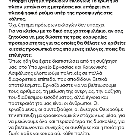
Υπάρχει ζήτημα πρόωρων εκλογών; Το ερώτημα
πλέον μπαίνει στις μετρήσεις και υπάρχει ένα
πλειοψηφικό ρεύμα υπέρ της προσφυγής στις
κάλπες.
Όχι, ζήτημα πρόωρων εκλογών δεν υπάρχει.
Για να κλείσω με το δικό σας χαρτοφυλάκιο, αν σας
ζητούσα να μας δώσετε τις τρεις κορυφαίες
προτεραιότητες για τις οποίες θα θέλατε να κριθείτε
κι εσείς προσωπικά στις επόμενες εκλογές, ποιες θα
επιλέγατε;
Όπως ήδη θα έχετε διαπιστώσει από τη συζήτηση
μας, στο Υπουργείο Εργασίας και Κοινωνικής
Ασφάλισης υλοποιούμε πολιτικές σε πολλά
διαφορετικά επίπεδα, που αποδίδουν θετικά
αποτελέσματα. Εργαζόμαστε για να βελτιώσουμε
τους αριθμούς, τη μείωση της ανεργίας, την αύξηση
του διαθέσιμου εισοδήματος, αλλά έγνοια και
προτεραιότητα μας είναι οι άνθρωποι. Οι
εργαζόμενοι, οι συνταξιούχοι, οι άνεργοι. Θεωρούμε
την επίτευξη μακροοικονομικών στόχων ως μέσο, για
να μειώνουμε όλο και περισσότερο τις δυσκολίες, για
να βελτιώνονται συνεχώς οι συνθήκες και η ποιότητα
ζωής κάθε νοικοκυριού, κάθε πολίτη.