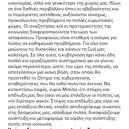
οικονομίας, αλλά και γενικότερα της χώρας μας. Ιδίως
σε ένα διεθνές περιβάλλον όπου οι αβεβαιότητες και
οι παράγοντες αστάθειας αυξάνονται συνεχώς,
προκαλώντας προβλήματα σε πολλές ευρωπαϊκές
χώρες. Οι αναζητήσεις και οι προτεραιότητες της
κοινωνίας διαφοροποιούνται την ώρα των
αποφάσεων. Προφανώς είναι σταθερή η ανάγκη για
λύσεις σε καθημερινά προβλήματα. Για όλα όσα
μειώνουν τις δυσκολίες και κάνουν τη ζωή μας
καλύτερη. Σε όλα αυτά, η κυβέρνηση έχει κάνει ήδη
πολλά και εργαζόμαστε συστηματικά για να γίνουν
ακόμα περισσότερα, ώστε, την ώρα της επιλογής, να
αποτελέσουν μια ικανή βάση, στην οποία θα
προστεθεί το ζήτημα της κυβερνητικής
σταθερότητας που θα τεθεί πολύ πιο έντονα. Να
καταστήσω σαφές, κυρία Μπόλα, ότι στόχος και
επιδίωξη μας δεν είναι να μας επιλέξουν οι πολίτες ως
«το λιγότερο κακό». Στόχος και επιδίωξη μας είναι να
μας επιλέξουν θετικά, επειδή αποδειχτήκαμε συνεπείς
στις δεσμεύσεις μας, αλλάξαμε πολλά, διασφαλίζουμε
ανάπτυξη και μεταφέραμε τα οφέλη της ανάπτυξης
αυτής στην κοινωνία.