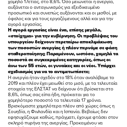
χαμηλό 17ετίας, στο 8,6%. Όσο μειώνεται η ανεργία,
αυξάνεται ο ανταγωνισμός για εξειδικευμένο
προσωπικό και συνεπώς αυξάνονται και οι μισθοί, με
όφελος και για τους εργαζόμενους αλλά και για την
αγορά εργασίας.
Η αγορά εργασίας είναι ένα, επίσης μεγάλο,
«στοίχημα» για την κυβέρνηση. Οι προβλέψεις του
υπουργείου δείχνουν περεταίρω αποκλιμάκωση
των ποσοστών ανεργίας ή πλέον περνάμε σε φάση
σταθεροποίησης; Παραμένουν, ωστόσο, χαμηλά τα
ποσοστά σε συγκεκριμένες κατηγορίες, όπως οι
άνω των 55 ετών, οι γυναίκες και οι νέοι. Υπάρχει
σχεδιασμός για να το αντιμετωπίσετε;
Η ανεργία ήταν σχεδόν στο 18% όταν αναλάβαμε το
2019 και πλέον έχει μειωθεί στο μισό, με τα τελευταία
στοιχεία της ΕΛΣΤΑΤ να δείχνουν ότι βρίσκεται στο
8,6%, όπως σας είπα ήδη, πρόκειται για το
χαμηλότερο ποσοστό τα τελευταία 17 χρόνια.
Βρισκόμαστε χαμηλότερα πλέον από χώρες όπως η
Σουηδία, η Φινλανδία και η Ισπανία. Βεβαίως δεν
εφησυχάζουμε καθώς, πράγματι, έχουμε φτάσει στον
σκληρό πυρήνα της ανεργίας. Προκειμένου να