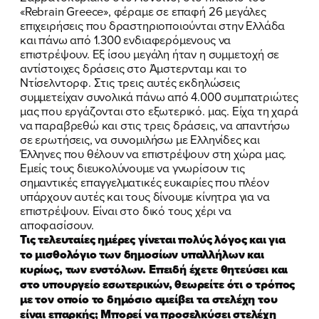
«Rebrain Greece», φέραμε σε επαφή 26 μεγάλες
επιχειρήσεις που δραστηριοποιούνται στην Ελλάδα
και πάνω από 1.300 ενδιαφερόμενους να
επιστρέψουν. Εξ ίσου μεγάλη ήταν η συμμετοχή σε
αντίστοιχες δράσεις στο Άμστερνταμ και το
Ντίσελντορφ. Στις τρεις αυτές εκδηλώσεις
συμμετείχαν συνολικά πάνω από 4.000 συμπατριώτες
μας που εργάζονται στο εξωτερικό. μας. Είχα τη χαρά
να παραβρεθώ και στις τρεις δράσεις, να απαντήσω
σε ερωτήσεις, να συνομιλήσω με Ελληνίδες και
Έλληνες που θέλουν να επιστρέψουν στη χώρα μας.
Εμείς τους διευκολύνουμε να γνωρίσουν τις
σημαντικές επαγγελματικές ευκαιρίες που πλέον
υπάρχουν αυτές και τους δίνουμε κίνητρα για να
επιστρέψουν. Είναι στο δικό τους χέρι να
αποφασίσουν.
ΠΟΙΑ ΕΙΜΑΙ
Τις τελευταίες ημέρες γίνεται πολύς λόγος και για
το μισθολόγιο των δημοσίων υπαλλήλων και
ΕΡΓΟ
κυρίως, των ενστόλων. Επειδή έχετε θητεύσει και
στο υπουργείο εσωτερικών, θεωρείτε ότι ο τρόπος
ΕΚΔΗΛΩΣΕΙΣ
με τον οποίο το δημόσιο αμείβει τα στελέχη του
είναι επαρκής; Μπορεί να προσελκύσει στελέχη