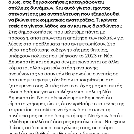
όμως, στις δημοσκοπήσεις καταγράφονται
απώλειες δυνάμεων. Και αυτό γίνεται έχοντας
απέναντί σας μια αντιπολίτευση που εξακολουθεί
να βιώνει εσωκομματικές αναταράξεις. Τι κρίνετε
εσείς ότι γίνεται λάθος και αν και πώς διορθώνεται;
Στις δημοσκοπήσεις, που μελετάμε πάντα με
προσοχή, αποτυπώνεται η απαίτηση των πολιτών για
λύσεις στα προβλήματα που αντιμετωπίζουν. Στο
μέσο της δεύτερης κυβερνητικής μας θητείας,
υπάρχουν πολίτες που ψήφισαν το 2023 τη Νέα
Δημοκρατία και σήμερα δεν μετακινούνται σε άλλα
κόμματα, αλλά κρατούν στάση αναμονής,
αναμένοντας να δουν εάν θα φανούμε συνεπείς σε
όσα δεσμευτήκαμε, εάν θα ανταποκριθούμε στα
ζητούμενα τους. Αυτός είναι ο στόχος μας και αυτός
είναι ο δρόμος για να επιλέξουν και πάλι τη Νέα
Δημοκρατία. Να αποδεικνύουμε καθημερινά ότι
είμαστε χρήσιμοι, ώστε, όταν κριθούμε στο τέλος της
τετραετίας, οι πολίτες να έχουν διαπιστώσει τη
συνέπεια μας σε όσα δεσμευτήκαμε. Να έχουν δει ότι
αλλάξαμε πολλά απ’ όσα μας κρατάνε πίσω. Να έχουν
βιώσει, οι ίδιοι και οι οικογένειες τους, σε ακόμα
μεγαλύτερο βαθμό, τις θετικές επιδράσεις της