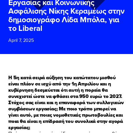
Εργασίας και Κοινωνικής
ΕΠΙΘΕΤΟ
ΕΠΙΘΕΤΟ
*
*
Ασφάλισης Νίκης Κεραμέως στην
δημοσιογράφο Λίδα Μπόλα, για
ΤΗΛΕΦΩΝΟ
ΤΗΛΕΦΩΝΟ
*
το Liberal
April 7, 2025
EMAIL
EMAIL
*
*
Αποδέχομαι την
Αποδέχομαι την
Πολιτική
Πολιτική
Προστασίας Προσωπικών
Προστασίας Προσωπικών
Δεδομένων
Δεδομένων
και τους τους
και τους τους
Όρους
Όρους
Η 5η κατά σειρά αύξηση του κατώτατου μισθού
Χρήσης
Χρήσης
του δικτυακού τόπου του
του δικτυακού τόπου του
είναι πλέον σε ισχύ από την 1η Απριλίου και η
Πολιτικού Γραφείου της Βουλευτού
Πολιτικού Γραφείου της Βουλευτού
κυβέρνηση δεσμεύεται ότι αυτή η πορεία θα
Νίκης Κεραμέως
Νίκης Κεραμέως
συνεχιστεί ώστε να φθάσει στα 950 ευρώ το 2027.
Στόχος σας είναι και η επαναφορά των συλλογικών
συμβάσεων εργασίας; Με ποιο τρόπο μπορεί να
ΥΠΟΒΟΛΗ
ΥΠΟΒΟΛΗ
γίνει αυτό, με ποιες νομοθετικές πρωτοβουλίες και
ποια θα είναι η επίδρασή του συνολικά στην αγορά
εργασίας;