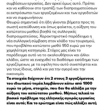
συμβάσεων εργασίας. Δεν αρκεί όμως αυτό. Πρέπει
και να καθίσουν στο τραπέζι των διαπραγματεύσεων
οι εκπρόσωποι των εργαζομένων και των εργοδοτών
και να συμφωνήσουν.
Θεωρώ σημαντικό ότι ήδη γίνονται βήματα προς τη
σωστή κατεύθυνση και όπως φαίνεται, η αύξηση του
κατώτατου μισθού βοηθά τις συλλογικές
διαπραγματεύσεις. Χαρακτηριστικό παράδειγμα η
νέα συλλογική σύμβαση στον κλάδο του τουρισμού,
που προβλέπει κατώτατο μισθό 950 ευρώ για την
χαμηλότερη κατηγορία. Στόχος μας είναι το
παράδειγμα αυτό να το ακολουθήσουν και άλλοι
κλάδοι, ώστε να ενισχυθεί το διαθέσιμο εισόδημα των
εργαζόμενων, με τα οφέλη που αυτό συνεπάγεται και
για τους ίδιους, αλλά και για την αγορά και την
οικονομία.
Τα στοιχεία δείχνουν ότι 2 στους 3 εργαζόμενους
του ιδιωτικού τομέα λαμβάνουν κάτω από 1000
ευρώ το μήνα, στοιχείο, που δεν θα αλλάξει με την
αύξηση του κατώτατου μισθού. Μήπως τελικά το
βασικό πρόβλημα της ελληνικής αγοράς εργασίας
είναι αυτό; Και το ερώτημα είναι πώς αλλάζει αυτή