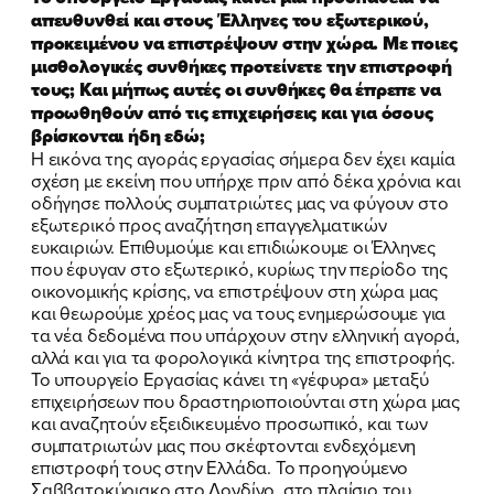
απευθυνθεί και στους Έλληνες του εξωτερικού,
προκειμένου να επιστρέψουν στην χώρα. Με ποιες
μισθολογικές συνθήκες προτείνετε την επιστροφή
τους; Και μήπως αυτές οι συνθήκες θα έπρεπε να
προωθηθούν από τις επιχειρήσεις και για όσους
βρίσκονται ήδη εδώ;
Η εικόνα της αγοράς εργασίας σήμερα δεν έχει καμία
σχέση με εκείνη που υπήρχε πριν από δέκα χρόνια και
οδήγησε πολλούς συμπατριώτες μας να φύγουν στο
εξωτερικό προς αναζήτηση επαγγελματικών
ευκαιριών. Επιθυμούμε και επιδιώκουμε οι Έλληνες
που έφυγαν στο εξωτερικό, κυρίως την περίοδο της
οικονομικής κρίσης, να επιστρέψουν στη χώρα μας
και θεωρούμε χρέος μας να τους ενημερώσουμε για
τα νέα δεδομένα που υπάρχουν στην ελληνική αγορά,
αλλά και για τα φορολογικά κίνητρα της επιστροφής.
Το υπουργείο Εργασίας κάνει τη «γέφυρα» μεταξύ
επιχειρήσεων που δραστηριοποιούνται στη χώρα μας
και αναζητούν εξειδικευμένο προσωπικό, και των
συμπατριωτών μας που σκέφτονται ενδεχόμενη
επιστροφή τους στην Ελλάδα. Το προηγούμενο
Σαββατοκύριακο στο Λονδίνο, στο πλαίσιο του