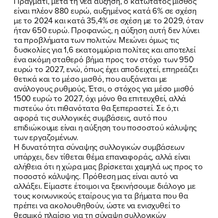
Πράγματι, μετά τη νέα αύξηση, ο κατώτατος μισθός
είναι πλέον 880 ευρώ, αυξημένος κατά 6% σε σχέση
με το 2024 και κατά 35,4% σε σχέση με το 2029, όταν
ήταν 650 ευρώ. Προφανώς, η αύξηση αυτή δεν λύνει
τα προβλήματα των πολιτών. Μειώνει όμως τις
δυσκολίες για 1,6 εκατομμύρια πολίτες και αποτελεί
ένα ακόμη σταθερό βήμα προς τον στόχο των 950
ευρώ το 2027, ενώ, όπως έχει αποδειχτεί, επηρεάζει
θετικά και το μέσο μισθό, που αυξάνεται με
ανάλογους ρυθμούς. Έτσι, ο στόχος για μέσο μισθό
1500 ευρώ το 2027, όχι μόνο θα επιτευχθεί, αλλά
πιστεύω ότι πιθανότατα θα ξεπεραστεί. Σε ό,τι
αφορά τις συλλογικές συμβάσεις, αυτό που
επιδιώκουμε είναι η αύξηση του ποσοστού κάλυψης
των εργαζομένων.
Η δυνατότητα σύναψης συλλογικών συμβάσεων
υπάρχει, δεν τίθεται θέμα επαναφοράς, αλλά είναι
αλήθεια ότι η χώρα μας βρίσκεται χαμηλά ως προς το
ποσοστό κάλυψης. Πρόθεση μας είναι αυτό να
αλλάξει. Είμαστε έτοιμοι να ξεκινήσουμε διάλογο με
τους κοινωνικούς εταίρους για τα βήματα που θα
πρέπει να ακολουθηθούν, ώστε να ενισχυθεί το
θεσμικό πλαίσιο για τη σύναψη συλλογικών