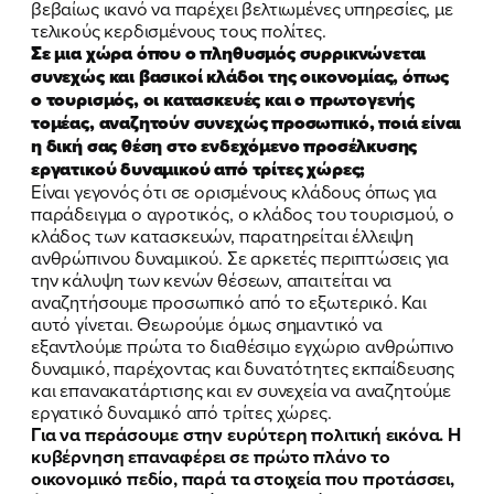
βεβαίως ικανό να παρέχει βελτιωμένες υπηρεσίες, με
τελικούς κερδισμένους τους πολίτες.
Σε μια χώρα όπου ο πληθυσμός συρρικνώνεται
συνεχώς και βασικοί κλάδοι της οικονομίας, όπως
ο τουρισμός, οι κατασκευές και ο πρωτογενής
τομέας, αναζητούν συνεχώς προσωπικό, ποιά είναι
η δική σας θέση στο ενδεχόμενο προσέλκυσης
εργατικού δυναμικού από τρίτες χώρες;
Είναι γεγονός ότι σε ορισμένους κλάδους όπως για
παράδειγμα ο αγροτικός, ο κλάδος του τουρισμού, ο
κλάδος των κατασκευών, παρατηρείται έλλειψη
ανθρώπινου δυναμικού. Σε αρκετές περιπτώσεις για
την κάλυψη των κενών θέσεων, απαιτείται να
αναζητήσουμε προσωπικό από το εξωτερικό. Και
αυτό γίνεται. Θεωρούμε όμως σημαντικό να
εξαντλούμε πρώτα το διαθέσιμο εγχώριο ανθρώπινο
δυναμικό, παρέχοντας και δυνατότητες εκπαίδευσης
και επανακατάρτισης και εν συνεχεία να αναζητούμε
εργατικό δυναμικό από τρίτες χώρες.
Για να περάσουμε στην ευρύτερη πολιτική εικόνα. Η
κυβέρνηση επαναφέρει σε πρώτο πλάνο το
οικονομικό πεδίο, παρά τα στοιχεία που προτάσσει,