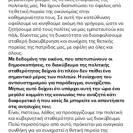
πολιτικής μας. Να έχουν διαπιστώσει το όφελος από
τη θετική πορεία της οικονομίας στην
καθημερινότητα τους. Σε αυτή την κατεύθυνση
οφείλουμε να κινηθούμε ακόμη πιο γρήγορα, ώστε να
ζητήσουμε από τους πολίτες να μας εμπιστευτούν και
πάλι, δίνοντας μας τη δυνατότητα να διασφαλίσουμε
σταθερή διακυβέρνηση και συνέχιση της θετικής
πορείας της πατρίδας μας, με οφέλη για όλες και
όλους.
Με δεδομένη την εικόνα, που αποτυπώνουν οι
δημοσκοπήσεις, το διακύβευμα της πολιτικής
σταθερότητας δείχνει ότι πλέον δεν πείθει ένα
σημαντικό μέρος των πολιτών. Η ενίσχυση του
αντισυστημισμού για παράδειγμα, συνεχίζεται.
Μήπως αυτό δείχνει ότι υπάρχει αυτή την ώρα ένα
μεγάλο κομμάτι της κοινωνίας που αναζητά κάτι
διαφορετικό ή που εσείς δε μπορείτε να απαντήσετε
στις ανησυχίες του;
Είναι, πιστεύω, λάθος να προσεγγίζουμε την πολιτική
και κυβερνητική σταθερότητα μόνο ως διακύβευμα.
Πολύ περισσότερο από αυτό, πρόκειται για αναγκαία
συνθήκη για να συνεχιστεί η θετική πορεία της