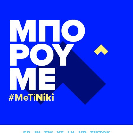
ΜΠΟ
ΡΟΥ
ΜΕ
#MeTi
Niki