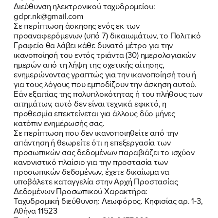
Διεύθυνση ηλεκτρονικού ταχυδρομείου:
gdpr.nk@gmail.com
Σε περίπτωση άσκησης ενός εκ των
προαναφερόμενων (υπό 7) δικαιωμάτων, το Πολιτικό
Γραφείο θα λάβει κάθε δυνατό μέτρο για την
ικανοποίησή του εντός τριάντα (30) ημερολογιακών
ημερών από τη λήψη της σχετικής αίτησης,
ενημερώνοντας γραπτώς για την ικανοποίησή του ή
για τους λόγους που εμποδίζουν την άσκηση αυτού.
Eάν εξαιτίας της πολυπλοκότητας ή του πλήθους των
αιτημάτων, αυτό δεν είναι τεχνικά εφικτό, η
προθεσμία επεκτείνεται για άλλους δύο μήνες
κατόπιν ενημέρωσής σας.
Σε περίπτωση που δεν ικανοποιηθείτε από την
απάντηση ή θεωρείτε ότι η επεξεργασία των
προσωπικών σας δεδομένων παραβιάζει το ισχύον
κανονιστικό πλαίσιο για την προστασία των
προσωπικών δεδομένων, έχετε δικαίωμα να
υποβάλετε καταγγελία στην Αρχή Προστασίας
Δεδομένων Προσωπικού Χαρακτήρα:
Ταχυδρομική διεύθυνση: Λεωφόρος. Κηφισίας αρ. 1-3,
Αθήνα 11523