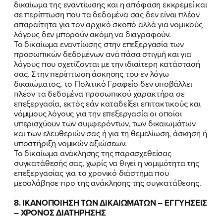
ΕΡΓΟ
δικαίωμα της εναντίωσης και η απόφαση εκκρεμεί και
σε περίπτωση που τα δεδομένα σας δεν είναι πλέον
ΕΚΔΗΛΩΣΕΙΣ
απαραίτητα για τον αρχικό σκοπό αλλά για νομικούς
λόγους δεν μπορούν ακόμη να διαγραφούν.
Το δικαίωμα εναντίωσης στην επεξεργασία των
ΝΕΑ
προσωπικών δεδομένων ανά πάσα στιγμή και για
λόγους που σχετίζονται με την ιδιαίτερη κατάστασή
ΕΛΑ ΚΙ ΕΣΥ
σας. Στην περίπτωση άσκησης του εν λόγω
δικαιώματος, το Πολιτικό Γραφείο δεν υποβάλλει
πλέον τα δεδομένα προσωπικού χαρακτήρα σε
επεξεργασία, εκτός εάν καταδείξει επιτακτικούς και
νόμιμους λόγους για την επεξεργασία οι οποίοι
FB
IN
TW
YT
LN
VB
TIKTOK
υπερισχύουν των συμφερόντων, των δικαιωμάτων
και των ελευθεριών σας ή για τη θεμελίωση, άσκηση ή
υποστήριξη νομικών αξιώσεων.
Το δικαίωμα ανάκλησης της παρασχεθείσας
συγκατάθεσής σας, χωρίς να θιγεί η νομιμότητα της
επεξεργασίας για το χρονικό διάστημα που
μεσολάβησε προ της ανάκλησης της συγκατάθεσης.
8. ΙΚΑΝΟΠΟΙΗΣΗ ΤΩΝ ΔΙΚΑΙΩΜΑΤΩΝ – ΕΓΓΥΗΣΕΙΣ
– ΧΡΟΝΟΣ ΔΙΑΤΗΡΗΣΗΣ