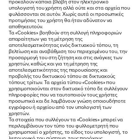
προκαλούν κάποια βλάβη στον ηλεκτρονικό
υπολογιστή του χρήστη αλλά ούτε και στα αρχεία που
φυλάσσονται σε αυτόν. Χωρίς αυτά οι προσωπικές
προτιμήσεις του χρήστη θα ήταν αδύνατον να
αποθηκευτούν.
Τα «Cookies» βοηθούν στη συλλογή πληροφοριών
απαραίτητων για τη μέτρηση της
αποτελεσματικότητας ενός δικτυακού τόπου, τη
βελτίωση και αναβάθμιση του περιεχομένου του, την
προσαρμογή του στη ζήτηση και στις ανάγκες των
χρηστών, καθώς και για τη μέτρηση της
αποτελεσματικότητας της παρουσίασης και
προβολής του δικτυακού τόπου σε δικτυακούς
τόπους τρίτων. Τα αρχεία τύπου «Cookies» που
χρησιμοποιούνται στον δικτυακό τόπο δε συλλέγουν
πληροφορίες που να ταυτοποιούν τους χρήστες
προσωπικά και δε λαμβάνουν γνώση οποιουδήποτε
εγγράφου ή αρχείου από τον υπολογιστή των
χρηστών.
Τα στοιχεία που συλλέγουν τα «Cookies» μπορεί να
περιλαμβάνουν τον τύπο του φυλλομετρητή που
χρησιμοποιεί ο χρήστης, το είδος του υπολογιστή, το
λειτουργικό του σύστημα, τους παρόχους