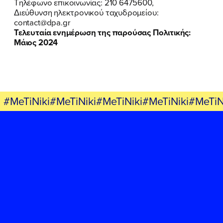
Τηλέφωνο επικοινωνίας: 210 6475600,
Διεύθυνση ηλεκτρονικού ταχυδρομείου:
contact@dpa.gr
Τελευταία ενημέρωση της παρούσας Πολιτικής:
Μάιος 2024
#MeTiNiki#MeTiNiki#MeTiNiki#MeTiNiki#MeTiN