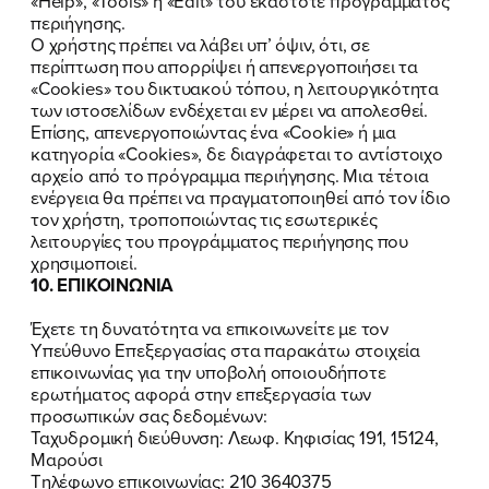
«Help», «Tools» ή «Edit» του εκάστοτε προγράμματος
περιήγησης.
Ο χρήστης πρέπει να λάβει υπ’ όψιν, ότι, σε
περίπτωση που απορρίψει ή απενεργοποιήσει τα
«Cookies» του δικτυακού τόπου, η λειτουργικότητα
των ιστοσελίδων ενδέχεται εν μέρει να απολεσθεί.
Επίσης, απενεργοποιώντας ένα «Cookie» ή μια
κατηγορία «Cookies», δε διαγράφεται το αντίστοιχο
αρχείο από το πρόγραμμα περιήγησης. Μια τέτοια
ενέργεια θα πρέπει να πραγματοποιηθεί από τον ίδιο
τον χρήστη, τροποποιώντας τις εσωτερικές
λειτουργίες του προγράμματος περιήγησης που
χρησιμοποιεί.
10. ΕΠΙΚΟΙΝΩΝΙΑ
Έχετε τη δυνατότητα να επικοινωνείτε με τον
Υπεύθυνο Επεξεργασίας στα παρακάτω στοιχεία
επικοινωνίας για την υποβολή οποιουδήποτε
ερωτήματος αφορά στην επεξεργασία των
προσωπικών σας δεδομένων:
Ταχυδρομική διεύθυνση: Λεωφ. Κηφισίας 191, 15124,
Μαρούσι
Tηλέφωνο επικοινωνίας: 210 3640375