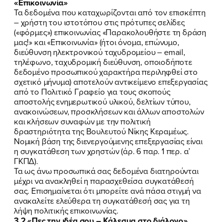
«Επικοινωνία»
Τα δεδομένα που καταχωρίζονται από τον επισκέπτη
– χρήστη του ιστοτόπου στις πρότυπες σελίδες
(«φόρμες») επικοινωνίας «Παρακολουθήστε τη δράση
μας!» και «Επικοινωνία» (ήτοι όνομα, επώνυμο,
διεύθυνση ηλεκτρονικού ταχυδρομείου – email,
τηλέφωνο, ταχυδρομική διεύθυνση, οποιοδήποτε
δεδομένο προσωπικού χαρακτήρα περιληφθεί στο
σχετικό μήνυμα) αποτελούν αντικείμενο επεξεργασίας
από το Πολιτικό Γραφείο για τους σκοπούς
αποστολής ενημερωτικού υλικού, δελτίων τύπου,
ανακοινώσεων, προσκλήσεων και άλλων αποστολών
και κλήσεων συναφών με την πολιτική
δραστηριότητα της Βουλευτού Νίκης Κεραμέως.
Νομική βάση της διενεργούμενης επεξεργασίας είναι
η συγκατάθεση των χρηστών (άρ. 6 παρ. 1 περ. α’
ΓΚΠΔ).
Τα ως άνω προσωπικά σας δεδομένα διατηρούνται
μέχρι να ανακληθεί η παρασχεθείσα συγκατάθεσή
σας. Επισημαίνεται ότι μπορείτε ανά πάσα στιγμή να
ανακαλείτε ελεύθερα τη συγκατάθεσή σας για τη
λήψη πολιτικής επικοινωνίας.
3.2.«Πες την ιδέα σου – Κάλεσμα στο διάλογο»