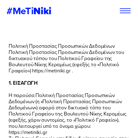
#MeTi
Niki
Φόρμα
Εγγραφή στο
Πολιτική Προστασίας Προσωπικών Δεδομένων
Εθελοντή
Newsletter
Πολιτική Προστασίας Προσωπικών Δεδομένων του
δικτυακού τόπου του Πολιτικού Γραφείου της
Βουλευτού Νίκης Κεραμέως (εφεξής το «Πολιτικό
Γραφείο») https://metiniki.gr .
Εάν θέλετε να ενημερώνεστε για τις
Εάν θέλετε να ενημερώνεστε για τις
1. ΕΙΣΑΓΩΓΗ
δράσεις μας, μπορείτε να δηλώσετε
δράσεις μας, μπορείτε να δηλώσετε
παρακάτω τα στοιχεία σας:
παρακάτω τα στοιχεία σας:
Η παρούσα Πολιτική Προστασίας Προσωπικών
Δεδομένων (η «Πολιτική Προστασίας Προσωπικών
Δεδομένων») αφορά στον δικτυακό τόπο του
ΣΥΜΠΛΗΡΩΣΤΕ ΤΗ ΦΟΡΜΑ
ΣΥΜΠΛΗΡΩΣΤΕ ΤΗ ΦΟΡΜΑ
Πολιτικού Γραφείου της Βουλευτού Νίκης Κεραμέως
(εφεξής, χάριν συντομίας, το «Πολιτικό Γραφείο»),
ΟΝΟΜΑ
ΟΝΟΜΑ
*
*
που λειτουργεί υπό το όνομα χώρου:
https://metiniki.gr