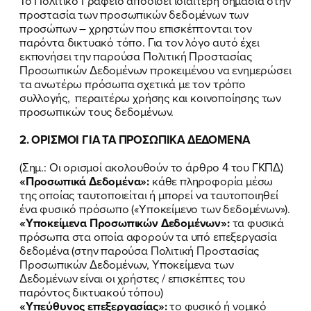
Το Πολιτικό Γραφείο αποδίδει ιδιαίτερη σημασία στην
προστασία των προσωπικών δεδομένων των
ΕΠΙΘΕΤΟ
ΕΠΙΘΕΤΟ
*
*
προσώπων – χρηστών που επισκέπτονται τον
παρόντα δικτυακό τόπο. Για τον λόγο αυτό έχει
εκπονήσει την παρούσα Πολιτική Προστασίας
ΤΗΛΕΦΩΝΟ
ΤΗΛΕΦΩΝΟ
*
Προσωπικών Δεδομένων προκειμένου να ενημερώσει
τα ανωτέρω πρόσωπα σχετικά με τον τρόπο
συλλογής, περαιτέρω χρήσης και κοινοποίησης των
EMAIL
EMAIL
*
*
προσωπικών τους δεδομένων.
2. ΟΡΙΣΜΟΙ ΓΙΑ ΤΑ ΠΡΟΣΩΠΙΚΑ ΔΕΔΟΜΕΝΑ
Αποδέχομαι την
Αποδέχομαι την
Πολιτική
Πολιτική
Προστασίας Προσωπικών
Προστασίας Προσωπικών
(Σημ.: Οι ορισμοί ακολουθούν το άρθρο 4 του ΓΚΠΔ)
Δεδομένων
Δεδομένων
και τους τους
και τους τους
Όρους
Όρους
«Προσωπικά Δεδομένα»:
κάθε πληροφορία μέσω
Χρήσης
Χρήσης
του δικτυακού τόπου του
του δικτυακού τόπου του
της οποίας ταυτοποιείται ή μπορεί να ταυτοποιηθεί
Πολιτικού Γραφείου της Βουλευτού
Πολιτικού Γραφείου της Βουλευτού
ένα φυσικό πρόσωπο («Υποκείμενο των δεδομένων»).
Νίκης Κεραμέως
Νίκης Κεραμέως
«Υποκείμενα Προσωπικών Δεδομένων»:
τα φυσικά
πρόσωπα στα οποία αφορούν τα υπό επεξεργασία
δεδομένα (στην παρούσα Πολιτική Προστασίας
ΥΠΟΒΟΛΗ
ΥΠΟΒΟΛΗ
Προσωπικών Δεδομένων, Υποκείμενα των
Δεδομένων είναι οι χρήστες / επισκέπτες του
παρόντος δικτυακού τόπου)
«Υπεύθυνος επεξεργασίας»:
το φυσικό ή νομικό