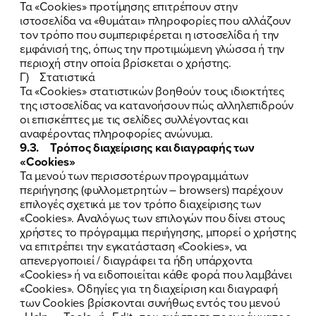
Τα «Cookies» προτίμησης επιτρέπουν στην
ιστοσελίδα να «θυμάται» πληροφορίες που αλλάζουν
τον τρόπο που συμπεριφέρεται η ιστοσελίδα ή την
εμφάνισή της, όπως την προτιμώμενη γλώσσα ή την
περιοχή στην οποία βρίσκεται ο χρήστης.
Γ) Στατιστικά
Τα «Cookies» στατιστικών βοηθούν τους ιδιοκτήτες
της ιστοσελίδας να κατανοήσουν πώς αλληλεπιδρούν
οι επισκέπτες με τις σελίδες συλλέγοντας και
αναφέροντας πληροφορίες ανώνυμα.
9.3. Τρόπος διαχείρισης και διαγραφής των
«Cookies»
Τα μενού των περισσοτέρων προγραμμάτων
περιήγησης (φυλλομετρητών – browsers) παρέχουν
επιλογές σχετικά με τον τρόπο διαχείρισης των
«Cookies». Αναλόγως των επιλογών που δίνει στους
χρήστες το πρόγραμμα περιήγησης, μπορεί ο χρήστης
να επιτρέπει την εγκατάσταση «Cookies», να
απενεργοποιεί / διαγράφει τα ήδη υπάρχοντα
«Cookies» ή να ειδοποιείται κάθε φορά που λαμβάνει
«Cookies». Οδηγίες για τη διαχείριση και διαγραφή
των Cookies βρίσκονται συνήθως εντός του μενού