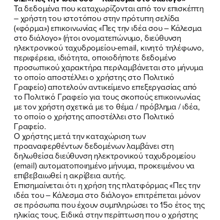
Τα δεδομένα που καταχωρίζονται από τον επισκέπτη
– χρήστη του ιστοτόπου στην πρότυπη σελίδα
(«φόρμα») επικοινωνίας «Πες την ιδέα σου – Κάλεσμα
στο διάλογο» (ήτοι ονοματεπώνυμο, διεύθυνση
ηλεκτρονικού ταχυδρομείου-email, κινητό τηλέφωνο,
περιφέρεια, ιδιότητα, οποιοδήποτε δεδομένο
προσωπικού χαρακτήρα περιλαμβάνεται στο μήνυμα
το οποίο αποστέλλει ο χρήστης στο Πολιτικό
Γραφείο) αποτελούν αντικείμενο επεξεργασίας από
το Πολιτικό Γραφείο για τους σκοπούς επικοινωνίας
με τον χρήστη σχετικά με το θέμα / πρόβλημα / ιδέα,
το οποίο ο χρήστης αποστέλλει στο Πολιτικό
Γραφείο.
Ο χρήστης μετά την καταχώριση των
προαναφερθέντων δεδομένων λαμβάνει στη
δηλωθείσα διεύθυνση ηλεκτρονικού ταχυδρομείου
(email) αυτοματοποιημένο μήνυμα, προκειμένου να
επιβεβαιωθεί η ακρίβεια αυτής.
Επισημαίνεται ότι η χρήση της πλατφόρμας «Πες την
ιδέα του – Κάλεσμα στο διάλογο» επιτρέπεται μόνον
σε πρόσωπα που έχουν συμπληρώσει το 15ο έτος της
ηλικίας τους. Ειδικά στην περίπτωση που ο χρήστης