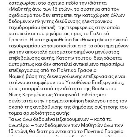
καταχωρίσει στο σχετικό πεδίο την ιδιότητα
«Μαθητής άνω των 15 ετών», το σύστημα από τον
σχεδιασμό του δεν επιτρέπει την καταχώριση άλλων
δεδομένων πλην της διεύθυνσης ηλεκτρονικού
ταχυδρομείου (email), της περιφέρειας στην οποία
κατοικεί και του μηνύματος προς το Πολιτικό
Γραφείο. H καταχωρισθείσα διεύθυνση ηλεκτρονικού
ταχυδρομείου χρησιμοποιείται από το σύστημα μόνον
για την αποστολή αυτοματοποιημένου μηνύματος
επιβεβαίωσης αυτής. Κατόπιν τούτου, διαγράφεται
αυτομάτως και δεν αποτελεί αντικείμενο περαιτέρω
επεξεργασίας από το Πολιτικό Γραφείο.
Νομική βάση της διενεργούμενης επεξεργασίας είναι
το έννομο συμφέρον του Υπευθύνου Επεξεργασίας,
όπως απορρέει από την ιδιότητα της Βουλευτού
Νίκης Κεραμέως ως Υπουργού Παιδείας και
συνίσταται στην πραγματοποίηση διαλόγου προς τον
σκοπό της αναβάθμισης της δημόσιας συζήτησης του
τομέα αρμοδιότητας αυτής.
Τα ως άνω δεδομένα (εξαιρουμένων – κατά τα
ανωτέρω – των δεδομένων των Μαθητών άνω των
15 ετών), θα διατηρούνται από το Πολιτικό Γραφείο