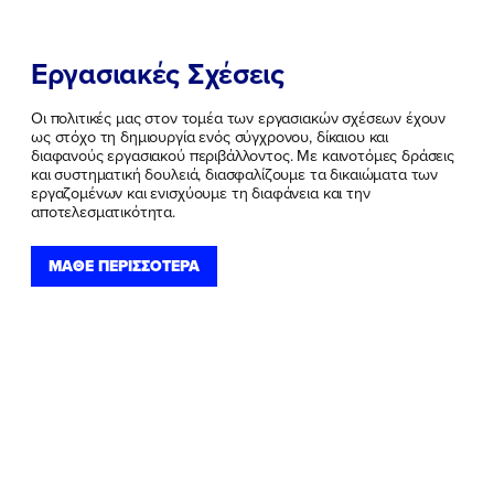
Εργασιακές Σχέσεις
Οι πολιτικές μας στον τομέα των εργασιακών σχέσεων έχουν
ΠΟΙΑ ΕΙΜΑΙ
ως στόχο τη δημιουργία ενός σύγχρονου, δίκαιου και
διαφανούς εργασιακού περιβάλλοντος. Με καινοτόμες δράσεις
και συστηματική δουλειά, διασφαλίζουμε τα δικαιώματα των
ΕΡΓΟ
εργαζομένων και ενισχύουμε τη διαφάνεια και την
αποτελεσματικότητα.
ΕΚΔΗΛΩΣΕΙΣ
ΜΑΘΕ ΠΕΡΙΣΣΟΤΕΡΑ
ΝΕΑ
ΕΛΑ ΚΙ ΕΣΥ
FB
IN
TW
YT
LN
VB
TIKTOK