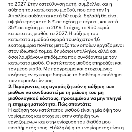
το 2027. Στην κατεύθυνση αυτή, συμβάλλει και η
αύξηση του κατώτατου μισθού, που από την 1η
Απριλίου αυξάνεται κατά 50 ευρώ, δηλαδή θα είναι
υψηλότερος κατά 6 % σε σχέση με πέρυσι, και κατά
35% σε σχέση με το 2019. Στόχος, τα 950 ευρώ
κατώτατος μισθός το 2027. Η αύξηση του
κατώτατου μισθού αφορά τουλάχιστον 1,6
εκατομμύρια πολίτες μεταξύ των οποίων εργαζόμενοι
στον ιδιωτικό τομέα, δημόσιοι υπάλληλοι, αλλά και
όσοι λαμβάνουν επιδόματα που συνδέονται με τον
κατώτατο μισθό. Ο κατώτατος μισθός επηρεάζει και
τον μέσο μισθό. Με πρόγραμμα και στοχευμένες
κινήσεις, ενισχύουμε διαρκώς το διαθέσιμο εισόδημα
των συμπολιτών μας.
2.Παράγοντες της αγοράς ζητούν η αύξηση των
μισθών να συνδυαστεί με τη μείωση του μη
μισθολογικού κόστους, προκειμένου να μην πληγεί
η επιχειρηματικότητα. Πώς απαντάτε;
Η αύξηση του κατώτατου μισθού είναι η μία όψη του
νομίσματος και στοχεύει στην στήριξη των
εργαζομένων και στην ενίσχυση του διαθέσιμου
εισοδήματός τους. Η άλλη όψη του νομίσματος είναι η