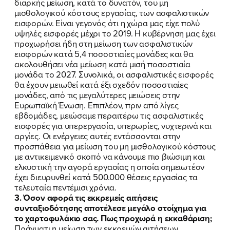
διαρκής μείωση, κατά το δυνατόν, του μη
μισθολογικού κόστους εργασίας, των ασφαλιστικών
εισφορών. Είναι γεγονός ότι η χώρα μας είχε πολύ
υψηλές εισφορές μέχρι το 2019. Η κυβέρνηση μας έχει
προχωρήσει ήδη στη μείωση των ασφαλιστικών
εισφορών κατά 5,4 ποσοστιαίες μονάδες και θα
ακολουθήσει νέα μείωση κατά μισή ποσοστιαία
μονάδα το 2027. Συνολικά, οι ασφαλιστικές εισφορές
θα έχουν μειωθεί κατά έξι σχεδόν ποσοστιαίες
μονάδες, από τις μεγαλύτερες μειώσεις στην
Ευρωπαϊκή Ένωση. Επιπλέον, πριν από λίγες
εβδομάδες, μειώσαμε περαιτέρω τις ασφαλιστικές
εισφορές για υπερεργασία, υπερωρίες, νυχτερινά και
αργίες. Οι ενέργειες αυτές εντάσσονται στην
προσπάθεια για μείωση του μη μισθολογικού κόστους
με αντικειμενικό σκοπό να κάνουμε πιο βιώσιμη και
ελκυστική την αγορά εργασίας η οποία σημειωτέον
έχει διευρυνθεί κατά 500.000 θέσεις εργασίας τα
τελευταία πεντέμισι χρόνια.
3. Όσον αφορά τις εκκρεμείς αιτήσεις
συνταξιοδότησης αποτέλεσε μεγάλο στοίχημα για
το χαρτοφυλάκιο σας. Πως προχωρά η εκκαθάριση;
Πράγματι η μείωση των εκκρεμών αιτήσεων