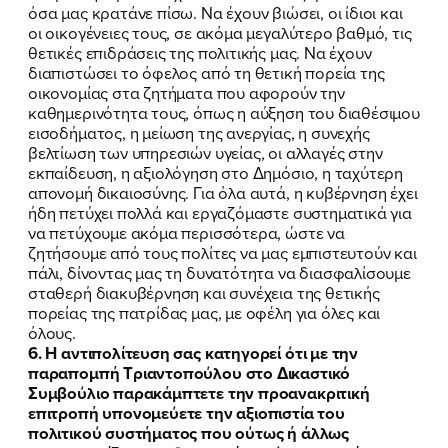
όσα μας κρατάνε πίσω. Να έχουν βιώσει, οι ίδιοι και
οι οικογένειες τους, σε ακόμα μεγαλύτερο βαθμό, τις
θετικές επιδράσεις της πολιτικής μας. Να έχουν
διαπιστώσει το όφελος από τη θετική πορεία της
οικονομίας στα ζητήματα που αφορούν την
καθημερινότητα τους, όπως η αύξηση του διαθέσιμου
εισοδήματος, η μείωση της ανεργίας, η συνεχής
βελτίωση των υπηρεσιών υγείας, οι αλλαγές στην
εκπαίδευση, η αξιολόγηση στο Δημόσιο, η ταχύτερη
απονομή δικαιοσύνης. Για όλα αυτά, η κυβέρνηση έχει
ήδη πετύχει πολλά και εργαζόμαστε συστηματικά για
να πετύχουμε ακόμα περισσότερα, ώστε να
ζητήσουμε από τους πολίτες να μας εμπιστευτούν και
πάλι, δίνοντας μας τη δυνατότητα να διασφαλίσουμε
σταθερή διακυβέρνηση και συνέχεια της θετικής
πορείας της πατρίδας μας, με οφέλη για όλες και
όλους.
6. Η αντιπολίτευση σας κατηγορεί ότι με την
παραπομπή Τριαντοπούλου στο Δικαστικό
Συμβούλιο παρακάμπτετε την προανακριτική
επιτροπή υπονομεύετε την αξιοπιστία του
πολιτικού συστήματος που ούτως ή άλλως