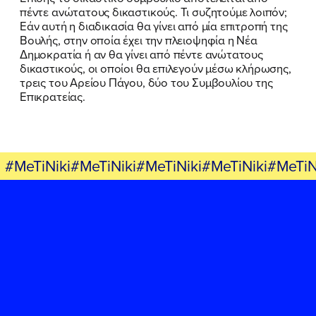
πέντε ανώτατους δικαστικούς. Τι συζητούμε λοιπόν;
Εάν αυτή η διαδικασία θα γίνει από μία επιτροπή της
Βουλής, στην οποία έχει την πλειοψηφία η Νέα
Δημοκρατία ή αν θα γίνει από πέντε ανώτατους
δικαστικούς, οι οποίοι θα επιλεγούν μέσω κλήρωσης,
τρεις του Αρείου Πάγου, δύο του Συμβουλίου της
Επικρατείας.
#MeTiNiki#MeTiNiki#MeTiNiki#MeTiNiki#MeTiN