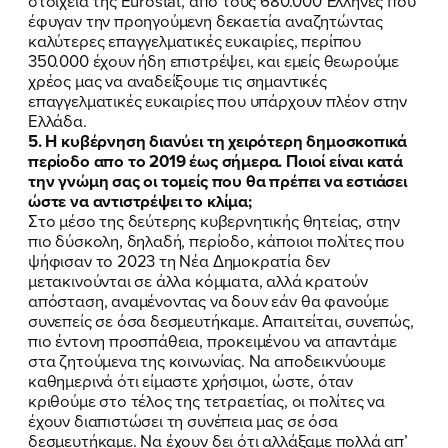
στοιχεία της Eurostat, από τους 680.000 Έλληνες που
έφυγαν την προηγούμενη δεκαετία αναζητώντας
FB
IN
TW
YT
LN
VB
TIKTOK
καλύτερες επαγγελματικές ευκαιρίες, περίπου
350.000 έχουν ήδη επιστρέψει, και εμείς θεωρούμε
χρέος μας να αναδείξουμε τις σημαντικές
επαγγελματικές ευκαιρίες που υπάρχουν πλέον στην
Ελλάδα.
5. Η κυβέρνηση διανύει τη χειρότερη δημοσκοπικά
περίοδο απο το 2019 έως σήμερα. Ποιοί είναι κατά
την γνώμη σας οι τομείς που θα πρέπει να εστιάσει
ώστε να αντιστρέψει το κλίμα;
Στο μέσο της δεύτερης κυβερνητικής θητείας, στην
πιο δύσκολη, δηλαδή, περίοδο, κάποιοι πολίτες που
ψήφισαν το 2023 τη Νέα Δημοκρατία δεν
μετακινούνται σε άλλα κόμματα, αλλά κρατούν
απόσταση, αναμένοντας να δουν εάν θα φανούμε
συνεπείς σε όσα δεσμευτήκαμε. Απαιτείται, συνεπώς,
πιο έντονη προσπάθεια, προκειμένου να απαντάμε
στα ζητούμενα της κοινωνίας. Να αποδεικνύουμε
καθημερινά ότι είμαστε χρήσιμοι, ώστε, όταν
κριθούμε στο τέλος της τετραετίας, οι πολίτες να
έχουν διαπιστώσει τη συνέπεια μας σε όσα
δεσμευτήκαμε. Να έχουν δει ότι αλλάξαμε πολλά απ’