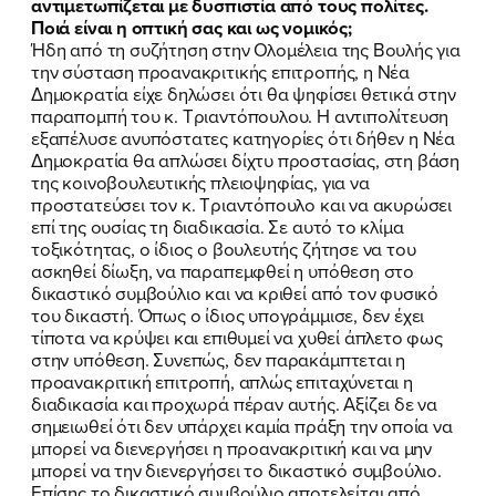
αντιμετωπίζεται με δυσπιστία από τους πολίτες.
Ποιά είναι η οπτική σας και ως νομικός;
Ήδη από τη συζήτηση στην Ολομέλεια της Βουλής για
την σύσταση προανακριτικής επιτροπής, η Νέα
Δημοκρατία είχε δηλώσει ότι θα ψηφίσει θετικά στην
παραπομπή του κ. Τριαντόπουλου. Η αντιπολίτευση
εξαπέλυσε ανυπόστατες κατηγορίες ότι δήθεν η Νέα
Δημοκρατία θα απλώσει δίχτυ προστασίας, στη βάση
της κοινοβουλευτικής πλειοψηφίας, για να
προστατεύσει τον κ. Τριαντόπουλο και να ακυρώσει
επί της ουσίας τη διαδικασία. Σε αυτό το κλίμα
τοξικότητας, ο ίδιος ο βουλευτής ζήτησε να του
ασκηθεί δίωξη, να παραπεμφθεί η υπόθεση στο
δικαστικό συμβούλιο και να κριθεί από τον φυσικό
του δικαστή. Όπως ο ίδιος υπογράμμισε, δεν έχει
τίποτα να κρύψει και επιθυμεί να χυθεί άπλετο φως
στην υπόθεση. Συνεπώς, δεν παρακάμπτεται η
προανακριτική επιτροπή, απλώς επιταχύνεται η
διαδικασία και προχωρά πέραν αυτής. Αξίζει δε να
σημειωθεί ότι δεν υπάρχει καμία πράξη την οποία να
μπορεί να διενεργήσει η προανακριτική και να μην
μπορεί να την διενεργήσει το δικαστικό συμβούλιο.
Επίσης το δικαστικό συμβούλιο αποτελείται από