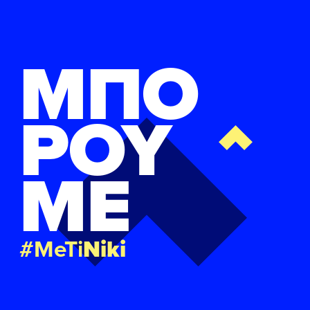
ΜΠΟ
ΡΟΥ
ΜΕ
#MeTi
Niki