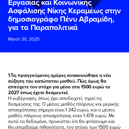
Εργασίας και Κοινωνικής
ΕΠΙΘΕΤΟ
ΕΠΙΘΕΤΟ
*
*
Ασφάλισης Νίκης Κεραμέως στην
δημοσιογράφο Πένυ Αβραμίδη,
ΤΗΛΕΦΩΝΟ
ΤΗΛΕΦΩΝΟ
*
για τα Παραπολιτικά
March 30, 2025
EMAIL
EMAIL
*
*
Αποδέχομαι την
Αποδέχομαι την
Πολιτική
Πολιτική
Προστασίας Προσωπικών
Προστασίας Προσωπικών
Δεδομένων
Δεδομένων
και τους τους
και τους τους
Όρους
Όρους
1.Τις προηγούμενες ημέρες ανακοινώθηκε η νέα
Χρήσης
Χρήσης
του δικτυακού τόπου του
του δικτυακού τόπου του
αύξηση του κατώτατου μισθού. Πώς όμως θα
Πολιτικού Γραφείου της Βουλευτού
Πολιτικού Γραφείου της Βουλευτού
επιτύχετε τον στόχο για μέσο στα 1500 ευρώ το
Νίκης Κεραμέως
Νίκης Κεραμέως
2027 όπως έχετε δεσμευτεί;
Η κυβέρνηση, όπως έχει αποδειχτεί, τηρεί τις
δεσμεύσεις της. Ο μέσος μισθός πλήρους και μερικής
ΥΠΟΒΟΛΗ
ΥΠΟΒΟΛΗ
απασχόλησης σήμερα είναι 1.342 ευρώ, και ο μέσος
μισθός πλήρους απασχόλησης είναι 1.478 ευρώ. Με
αυτά τα δεδομένα, προκύπτει ότι θα φτάσουμε και
θα υπερβούμε πιθανότατα, τον στόχο των 1500 ευρώ