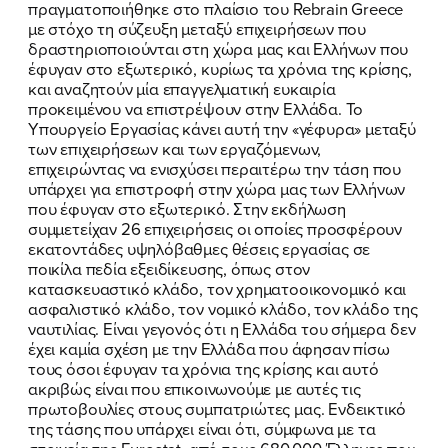
πραγματοποιήθηκε στο πλαίσιο του Rebrain Greece
με στόχο τη σύζευξη μεταξύ επιχειρήσεων που
δραστηριοποιούνται στη χώρα μας και Ελλήνων που
έφυγαν στο εξωτερικό, κυρίως τα χρόνια της κρίσης,
και αναζητούν μία επαγγελματική ευκαιρία
προκειμένου να επιστρέψουν στην Ελλάδα. Το
Υπουργείο Εργασίας κάνει αυτή την «γέφυρα» μεταξύ
των επιχειρήσεων και των εργαζόμενων,
επιχειρώντας να ενισχύσει περαιτέρω την τάση που
υπάρχει για επιστροφή στην χώρα μας των Ελλήνων
ΠΟΙΑ ΕΙΜΑΙ
που έφυγαν στο εξωτερικό. Στην εκδήλωση
συμμετείχαν 26 επιχειρήσεις οι οποίες προσφέρουν
ΕΡΓΟ
εκατοντάδες υψηλόβαθμες θέσεις εργασίας σε
ποικίλα πεδία εξειδίκευσης, όπως στον
ΕΚΔΗΛΩΣΕΙΣ
κατασκευαστικό κλάδο, τον χρηματοοικονομικό και
ασφαλιστικό κλάδο, τον νομικό κλάδο, τον κλάδο της
ναυτιλίας. Είναι γεγονός ότι η Ελλάδα του σήμερα δεν
ΝΕΑ
έχει καμία σχέση με την Ελλάδα που άφησαν πίσω
τους όσοι έφυγαν τα χρόνια της κρίσης και αυτό
ΕΛΑ ΚΙ ΕΣΥ
ακριβώς είναι που επικοινωνούμε με αυτές τις
πρωτοβουλίες στους συμπατριώτες μας. Ενδεικτικό
της τάσης που υπάρχει είναι ότι, σύμφωνα με τα