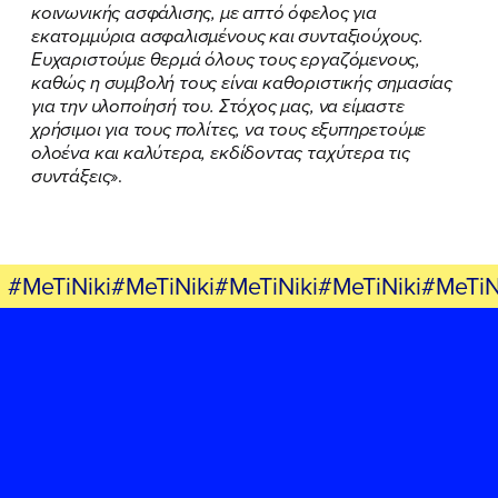
κοινωνικής ασφάλισης, με απτό όφελος για
εκατομμύρια ασφαλισμένους και συνταξιούχους.
FB
IN
TW
YT
LN
VB
TIKTOK
Ευχαριστούμε θερμά όλους τους εργαζόμενους,
καθώς η συμβολή τους είναι καθοριστικής σημασίας
για την υλοποίησή του. Στόχος μας, να είμαστε
χρήσιμοι για τους πολίτες, να τους εξυπηρετούμε
ολοένα και καλύτερα, εκδίδοντας ταχύτερα τις
συντάξεις
».
#MeTiNiki#MeTiNiki#MeTiNiki#MeTiNiki#MeTiN