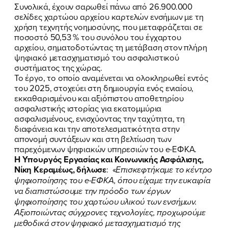
Συνολικά, έχουν σαρωθεί πάνω από 26.900.000
σελίδες χαρτώου αρχείου καρτελών ενσήμων με τη
χρήση τεχνητής νοημοσύνης, που μεταφράζεται σε
ποσοστό 50,53 % του συνόλου του έγχαρτου
αρχείου, σηματοδοτώντας τη μετάβαση στον πλήρη
ψηφιακό μετασχηματισμό του ασφαλιστικού
συστήματος της χώρας.
Το έργο, το οποίο αναμένεται να ολοκληρωθεί εντός
του 2025, στοχεύει στη δημιουργία ενός ενιαίου,
εκκαθαρισμένου και αξιόπιστου αποθετηρίου
ΠΟΙΑ ΕΙΜΑΙ
ασφαλιστικής ιστορίας για εκατομμύρια
ασφαλισμένους, ενισχύοντας την ταχύτητα, τη
ΕΡΓΟ
διαφάνεια και την αποτελεσματικότητα στην
απονομή συντάξεων και στη βελτίωση των
παρεχόμενων ψηφιακών υπηρεσιών του e-ΕΦΚΑ.
ΕΚΔΗΛΩΣΕΙΣ
Η Υπουργός Εργασίας και Κοινωνικής Ασφάλισης,
Νίκη Κεραμέως, δήλωσε
: «
Επισκεφτήκαμε το κέντρο
ΝΕΑ
ψηφιοποίησης του e-ΕΦΚΑ, όπου είχαμε την ευκαιρία
να διαπιστώσουμε την πρόοδο των έργων
ΕΛΑ ΚΙ ΕΣΥ
ψηφιοποίησης του χαρτώου υλικού των ενσήμων.
Αξιοποιώντας σύγχρονες τεχνολογίες, προχωρούμε
μεθοδικά στον ψηφιακό μετασχηματισμό της