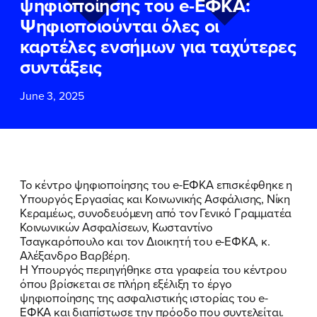
ψηφιοποίησης του e-ΕΦΚΑ:
ΕΠΙΘΕΤΟ
ΕΠΙΘΕΤΟ
*
*
Ψηφιοποιούνται όλες οι
καρτέλες ενσήμων για ταχύτερες
ΤΗΛΕΦΩΝΟ
ΤΗΛΕΦΩΝΟ
*
συντάξεις
June 3, 2025
EMAIL
EMAIL
*
*
Αποδέχομαι την
Αποδέχομαι την
Πολιτική
Πολιτική
Προστασίας Προσωπικών
Προστασίας Προσωπικών
Δεδομένων
Δεδομένων
και τους τους
και τους τους
Όρους
Όρους
Το κέντρο ψηφιοποίησης του e-ΕΦΚΑ επισκέφθηκε η
Χρήσης
Χρήσης
του δικτυακού τόπου του
του δικτυακού τόπου του
Υπουργός Εργασίας και Κοινωνικής Ασφάλισης, Νίκη
Πολιτικού Γραφείου της Βουλευτού
Πολιτικού Γραφείου της Βουλευτού
Κεραμέως, συνοδευόμενη από τον Γενικό Γραμματέα
Νίκης Κεραμέως
Νίκης Κεραμέως
Κοινωνικών Ασφαλίσεων, Κωσταντίνο
Τσαγκαρόπουλο και τον Διοικητή του e-ΕΦΚΑ, κ.
Αλέξανδρο Βαρβέρη.
ΥΠΟΒΟΛΗ
ΥΠΟΒΟΛΗ
Η Υπουργός περιηγήθηκε στα γραφεία του κέντρου
όπου βρίσκεται σε πλήρη εξέλιξη το έργο
ψηφιοποίησης της ασφαλιστικής ιστορίας του e-
ΕΦΚΑ και διαπίστωσε την πρόοδο που συντελείται.