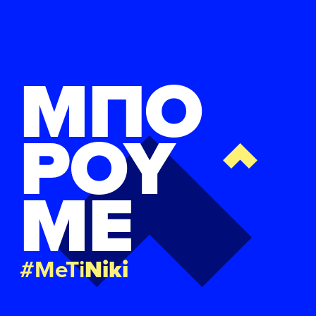
ΜΠΟ
ΡΟΥ
ΜΕ
#MeTi
Niki