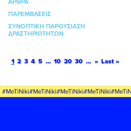
ΑΡΘΡΑ
ΠΑΡΕΜΒΑΣΕΙΣ
ΣΥΝΟΠΤΙΚΗ ΠΑΡΟΥΣΙΑΣΗ
ΔΡΑΣΤΗΡΙΟΤΗΤΩΝ
1
2
3
4
5
...
10
20
30
...
»
Last »
#MeTiNiki#MeTiNiki#MeTiNiki#MeTiNiki#MeTiN