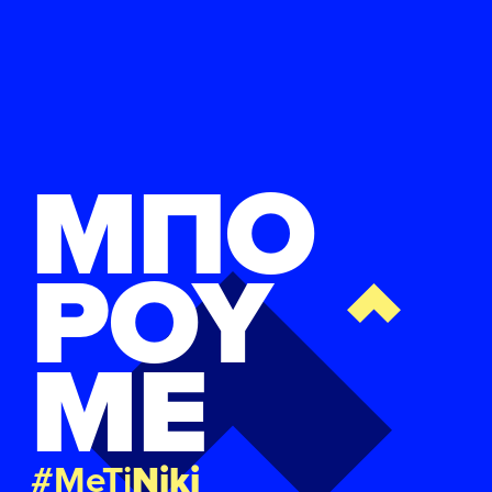
ΜΠΟ
ΡΟΥ
ΜΕ
#MeTi
Niki