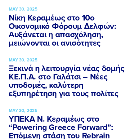
ΠΟΙΑ ΕΙΜΑΙ
MAY 30, 2025
Νίκη Κεραμέως στο 10ο
ΕΡΓΟ
Οικονομικό Φόρουμ Δελφών:
ΕΚΔΗΛΩΣΕΙΣ
Αυξάνεται η απασχόληση,
μειώνονται οι ανισότητες
ΝΕΑ
ΕΛΑ ΚΙ ΕΣΥ
MAY 30, 2025
Ξεκινά η λειτουργία νέας δομής
ΚΕ.Π.Α. στο Γαλάτσι – Νέες
υποδομές, καλύτερη
FB
IN
TW
YT
LN
VB
TIKTOK
εξυπηρέτηση για τους πολίτες
MAY 30, 2025
ΥΠΕΚΑ Ν. Κεραμέως στο
“Powering Greece Forward”:
Επόμενη στάση του Rebrain