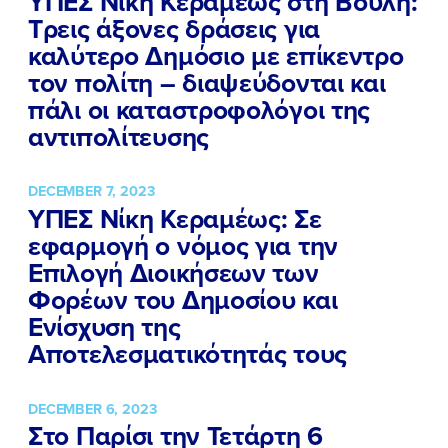
ΥΠΕΣ Νίκη Κεραμέως στη Βουλή:
Τρεις άξονες δράσεις για
καλύτερο Δημόσιο με επίκεντρο
τον πολίτη – διαψεύδονται και
ΠΟΙΑ ΕΙΜΑΙ
πάλι οι καταστροφολόγοι της
αντιπολίτευσης
ΕΡΓΟ
DECEMBER 7, 2023
ΕΚΔΗΛΩΣΕΙΣ
ΥΠΕΣ Νίκη Κεραμέως: Σε
εφαρμογή ο νόμος για την
ΝΕΑ
Επιλογή Διοικήσεων των
ΕΛΑ ΚΙ ΕΣΥ
Φορέων του Δημοσίου και
Ενίσχυση της
Αποτελεσματικότητάς τους
FB
IN
TW
YT
LN
VB
TIKTOK
DECEMBER 6, 2023
Στο Παρίσι την Τετάρτη 6