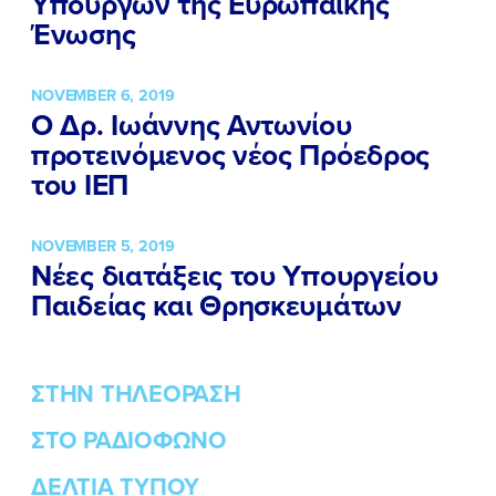
Υπουργών της Ευρωπαϊκής
Ένωσης
ΕΛΑ ΚΙ ΕΣΥ
NOVEMBER 6, 2019
Ο Δρ. Ιωάννης Αντωνίου
FB
IN
TW
YT
LN
VB
TIKTOK
προτεινόμενος νέος Πρόεδρος
του ΙΕΠ
NOVEMBER 5, 2019
Νέες διατάξεις του Υπουργείου
Παιδείας και Θρησκευμάτων
ΣΤΗΝ ΤΗΛΕΟΡΑΣΗ
ΣΤΟ ΡΑΔΙΟΦΩΝΟ
ΔΕΛΤΙΑ ΤΥΠΟΥ