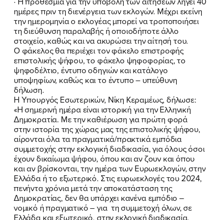
· Η προθεσμία για την υποβολή των αιτήσεων λήγει 40
ημέρες πριν τη διενέργεια των εκλογών. Μέχρι εκείνη
την ημερομηνία ο εκλογέας μπορεί να τροποποιήσει
FB
IN
TW
YT
LN
VB
TIKTOK
τη διεύθυνση παραλαβής ή οποιοδήποτε άλλο
στοιχείο, καθώς και να ακυρώσει την αίτησή του.
Ο φάκελος θα περιέχει τον φάκελο επιστροφής
επιστολικής ψήφου, το φάκελο ψηφοφορίας, το
ψηφοδέλτιο, έντυπο οδηγιών και κατάλογο
υποψηφίων, καθώς και το έντυπο – υπεύθυνη
δήλωση.
Η Υπουργός Εσωτερικών, Νίκη Κεραμέως, δήλωσε:
«Η σημερινή ημέρα είναι ιστορική για την Ελληνική
Δημοκρατία. Με την καθιέρωση για πρώτη φορά
στην ιστορία της χώρας μας της επιστολικής ψήφου,
αίρονται όλα τα πραγματικά/πρακτικά εμπόδια
συμμετοχής στην εκλογική διαδικασία, για όλους όσοι
έχουν δικαίωμα ψήφου, όπου και αν ζουν και όπου
και αν βρίσκονται, την ημέρα των Ευρωεκλογών, στην
Ελλάδα ή το εξωτερικό. Στις ευρωεκλογές του 2024,
πενήντα χρόνια μετά την αποκατάσταση της
Δημοκρατίας, δεν θα υπάρχει κανένα εμπόδιο –
νομικό ή πραγματικό – για τη συμμετοχή όλων, σε
Ελλάδα και εξωτερικό, στην εκλογική διαδικασία.