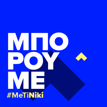
ΜΠΟ
ΡΟΥ
ΜΕ
#MeTi
Niki