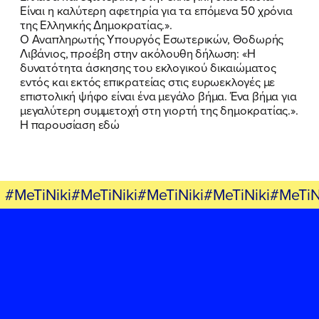
Είναι η καλύτερη αφετηρία για τα επόμενα 50 χρόνια
της Ελληνικής Δημοκρατίας.».
Ο Αναπληρωτής Υπουργός Εσωτερικών, Θοδωρής
Λιβάνιος, προέβη στην ακόλουθη δήλωση: «Η
δυνατότητα άσκησης του εκλογικού δικαιώματος
εντός και εκτός επικρατείας στις ευρωεκλογές με
επιστολική ψήφο είναι ένα μεγάλο βήμα. Ένα βήμα για
μεγαλύτερη συμμετοχή στη γιορτή της δημοκρατίας.».
Η παρουσίαση
εδώ
#MeTiNiki#MeTiNiki#MeTiNiki#MeTiNiki#MeTiN