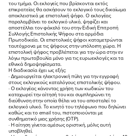
του τμήμα. Οι εκλογείς που βρίσκονται εκτός
επικρατείας θα ασκήσουν το εκλογικό τους δικαίωμα
αποκλειστικά με επιστολική ψήφο. Ο εκλογέας
παραλαμβάνει το εκλογικό υλικό, ψηφίζει και
αποστέλλει τον φάκελό του στην Ειδική Επιτροπή
Συλλογής Επιστολικής Ψήφου στα αρμόδια
Πρωτοδικεία. Οι επιστολικές ψήφοι καταμετρώνται
ταυτόχρονα με τις ψήφους στην υπόλοιπη χώρα. Η
επιστολική ψήφος προβλέπεται για την ώρα στην εν
λόγω πρωτοβουλία μόνο για τις ευρωεκλογές και τα
εθνικά δημοψηφίσματα.
ΠΟΙΑ ΕΙΜΑΙ
Η διαδικασία έχει ως εξής:
· Δημιουργείται ηλεκτρονική πύλη για την εγγραφή
ΕΡΓΟ
στους εκλογικούς καταλόγους επιστολικής ψήφου.
· Ο εκλογέας κάνοντας χρήση των κωδικών του
ΕΚΔΗΛΩΣΕΙΣ
καταχωρεί την αίτησή του και συμπληρώνει τη
διεύθυνση στην οποία θέλει να του αποσταλεί το
ΝΕΑ
εκλογικό υλικό. Το κινητό του τηλέφωνο που δηλώνει
καθώς και το email του, πιστοποιούνται με
συνθηματικό μιας χρήσης (OTP).
ΕΛΑ ΚΙ ΕΣΥ
· H αίτηση γίνεται αμέσως οριστική, μόλις αυτή
υποβληθεί.