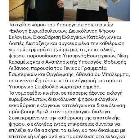
Το σχέδιο νόμου του Υπουργείου Εσωτερικών
«Εκλογή Ευρωβουλευτών, Διευκόλυνση Ψήφου
Εκλογέων, Εκκαθάριση Εκλογικών Καταλόγων και
Λοιπές Διατάξεις» και συγκεκριμένα την καθιέρωση
για πρώτη φορά στη χώρα μας της επιστολικής
ψήφου, παρουσίασαν η Υπουργός Εσωτερικών, Νίκη
Κεραμέως και ο Αναπληρωτής Υπουργός, Θοδωρής
Λιβάνιος, παρουσία του Γενικού Γραμματέα
Εσωτερικών και Οργάνωσης, Αθανάσιου Μπαλέρμπα,
σε συνέντευξη τύπου μετά την έγκρισή του από το
Υπουργικό Συμβούλιο νωρίτερα σήμερα.
Το νομοσχέδιο κινείται σε τέσσερις άξονες: εκλογή
ευρωβουλευτών, διευκόλυνση ψήφου εκλογέων,
εκκαθάριση εκλογικών καταλόγων και διευκόλυνση
πρόσβασης ΑμεΑ στον προεκλογικό διάλογο.
Συγκεκριμένα για την καθιέρωση της επιστολικής
ψήφου, ο εκλογέας εντός επικράτειας δύναται να
επιλέξει αν θα ασκήσει το εκλογικό του δικαίωμα με
επιστολική ψήφο αντί για προσέλευση στο εκλογικό