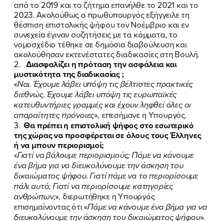
από το 2019 και το ζήτημα επανήλθε το 2021 και το
2023. Ακολούθως ο πρωθυπουργός εξήγγειλε τη
θέσπιση επιστολικής ψήφου τον Νοέμβριο και εν
συνεχεία έγιναν συζητήσεις με τα κόμματα, το
νομοσχέδιο τέθηκε σε δημόσια διαβούλευση και
ακολούθησαν εκτενέστατες διαδικασίες στη Βουλή.
2.
Διασφαλίζει η πρόταση την ασφάλεια και
μυστικότητα της διαδικασίας ;
«
Ναι. Έχουμε λάβει υπόψη τις βέλτιστες πρακτικές
διεθνώς. Έχουμε λάβει υπόψη τις ευρωπαϊκές
κατευθυντήριες γραμμές και έχουν ληφθεί όλες οι
απαραίτητες πρόνοιες
», επεσήμανε η Υπουργός.
3.
Θα πρέπει η επιστολική ψήφος στο εσωτερικό
της χώρας να προσφέρεται σε όλους τους Έλληνες
ή να μπουν περιορισμοί;
«
Γιατί να βάλουμε περιορισμούς; Πάμε να κάνουμε
ένα βήμα για να διευκολύνουμε την άσκηση του
δικαιώματος ψήφου. Γιατί πάμε να το περιορίσουμε
πάλι αυτό; Γιατί να περιορίσουμε κατηγορίες
ανθρώπων;
», διερωτήθηκε η Υπουργός
επισημαίνοντας ότι «
Πάμε να κάνουμε ένα βήμα για να
διευκολύνουμε την άσκηση του δικαιώματος ψήφου
».