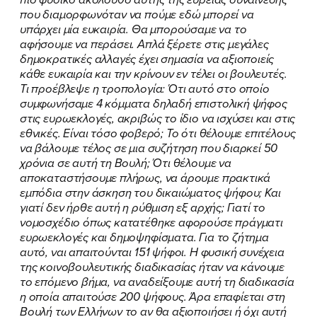
που διαμορφωνόταν να πούμε εδώ μπορεί να
υπάρχει μία ευκαιρία. Θα μπορούσαμε να το
αφήσουμε να περάσει. Απλά ξέρετε στις μεγάλες
δημοκρατικές αλλαγές έχει σημασία να αξιοποιείς
κάθε ευκαιρία και την κρίνουν εν τέλει οι βουλευτές.
Τι προέβλεψε η τροπολογία: Ότι αυτό στο οποίο
συμφωνήσαμε 4 κόμματα δηλαδή επιστολική ψήφος
στις ευρωεκλογές, ακριβώς το ίδιο να ισχύσει και στις
εθνικές. Είναι τόσο φοβερό; Το ότι θέλουμε επιτέλους
να βάλουμε τέλος σε μια συζήτηση που διαρκεί 50
χρόνια σε αυτή τη Βουλή; Ότι θέλουμε να
αποκαταστήσουμε πλήρως, να άρουμε πρακτικά
εμπόδια στην άσκηση του δικαιώματος ψήφου; Και
γιατί δεν ήρθε αυτή η ρύθμιση εξ αρχής; Γιατί το
νομοσχέδιο όπως κατατέθηκε αφορούσε πράγματι
ευρωεκλογές και δημοψηφίσματα. Για το ζήτημα
αυτό, ναι απαιτούνται 151 ψήφοι. Η φυσική συνέχεια
της κοινοβουλευτικής διαδικασίας ήταν να κάνουμε
το επόμενο βήμα, να αναδείξουμε αυτή τη διαδικασία
η οποία απαιτούσε 200 ψήφους. Άρα επαφίεται στη
Βουλή των Ελλήνων το αν θα αξιοποιήσει ή όχι αυτή