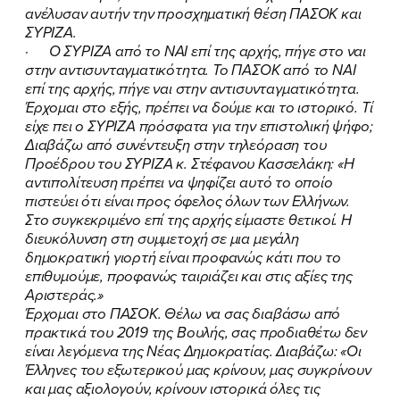
ανέλυσαν αυτήν την προσχηματική θέση ΠΑΣΟΚ και
ΣΥΡΙΖΑ.
· Ο ΣΥΡΙΖΑ από το ΝΑΙ επί της αρχής, πήγε στο ναι
στην αντισυνταγματικότητα. Το ΠΑΣΟΚ από το ΝΑΙ
επί της αρχής, πήγε ναι στην αντισυνταγματικότητα.
Έρχομαι στο εξής, πρέπει να δούμε και το ιστορικό. Τί
είχε πει ο ΣΥΡΙΖΑ πρόσφατα για την επιστολική ψήφο;
Διαβάζω από συνέντευξη στην τηλεόραση του
Προέδρου του ΣΥΡΙΖΑ κ. Στέφανου Κασσελάκη: «Η
αντιπολίτευση πρέπει να ψηφίζει αυτό το οποίο
πιστεύει ότι είναι προς όφελος όλων των Ελλήνων.
Στο συγκεκριμένο επί της αρχής είμαστε θετικοί. Η
διευκόλυνση στη συμμετοχή σε μια μεγάλη
δημοκρατική γιορτή είναι προφανώς κάτι που το
επιθυμούμε, προφανώς ταιριάζει και στις αξίες της
Αριστεράς.»
Έρχομαι στο ΠΑΣΟΚ. Θέλω να σας διαβάσω από
πρακτικά του 2019 της Βουλής, σας προδιαθέτω δεν
είναι λεγόμενα της Νέας Δημοκρατίας. Διαβάζω: «Οι
Έλληνες του εξωτερικού μας κρίνουν, μας συγκρίνουν
και μας αξιολογούν, κρίνουν ιστορικά όλες τις