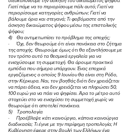
διευκολύνουμε την άσκηση του δικαιώματος ψήφου.
Γιατί πάμε να το περιορίσουμε πάλι αυτό; Γιατί να
περιορίσουμε κατηγορίες ανθρώπων; Γιατί να
βάλουμε όρια και στεγανά; Τι φοβόμαστε από την
ΠΟΙΑ ΕΙΜΑΙ
άσκηση δικαιώματος ψήφου μέσω της επιστολικής
ψήφου;
ΕΡΓΟ
4) Θα αντιμετωπίσει το πρόβλημα της αποχής;
· Όχι, δεν θεωρούμε ότι είναι πανάκεια στο ζήτημα
ΕΚΔΗΛΩΣΕΙΣ
της αποχής. Θεωρούμε όμως ότι θα εξαντλήσουμε με
τον τρόπο αυτό τα θεσμικά εργαλεία για να
ΝΕΑ
ενισχύσουμε τη συμμετοχή. Θα άρουμε πρακτικά
εμπόδια που σήμερα υπάρχουν. Ένας εποχικά
εργαζόμενος ο οποίος 9 Ιουνίου θα είναι στη Ρόδο,
ΕΛΑ ΚΙ ΕΣΥ
στην Κέρκυρα. Ναι, τον βοηθάς διότι δεν χρειάζεται
να πάρει άδεια, και δεν χρειάζεται να πληρώσει 50,
100 ευρώ για να πάει να ψηφίσει. Άρα το μέτρο αυτό
στοχεύει στο να ενισχύσει τη συμμετοχή χωρίς να
FB
IN
TW
YT
LN
VB
TIKTOK
θεωρούμε ότι αποτελεί πανάκεια.
5) Τροπολογία
· Προέβλεψε κάτι καινούργιο, κάποια καινούργια
διαδικασία; Τι έγινε με την περίφημη τροπολογία; Η
Κυβέρνηση έφερε στην βουλή των Ελλήνων ένα