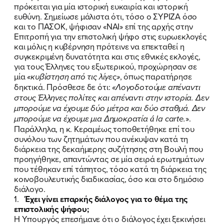
πρόκειται για μία ιστορική ευκαιρία και ιστορική
ευθύνη. Σημείωσε μάλιστα ότι, τόσο ο ΣΥΡΙΖΑ όσο
και το ΠΑΣΟΚ, ψήφισαν «ΝΑΙ» επί της αρχής στην
Επιτροπή για την επιστολική ψήφο στις ευρωεκλογές
και μόλις η κυβέρνηση πρότεινε να επεκταθεί η
συγκεκριμένη δυνατότητα και στις εθνικές εκλογές,
για τους Έλληνες του εξωτερικού, προχώρησαν σε
μία
«κυβίστηση από τις λίγες»
, όπως παρατήρησε
δηκτικά. Πρόσθεσε δε ότι:
«Λογοδοτούμε απέναντι
στους Έλληνες πολίτες και απέναντι στην ιστορία. Δεν
μπορούμε να έχουμε δύο μέτρα και δύο σταθμά. Δεν
μπορούμε να έχουμε μια Δημοκρατία á la carte.
».
Παράλληλα, η κ. Κεραμέως τοποθετήθηκε επί του
συνόλου των ζητημάτων που ανέκυψαν κατά τη
διάρκεια της δεκαήμερης συζήτησης στη Βουλή που
προηγήθηκε, απαντώντας σε μία σειρά ερωτημάτων
που τέθηκαν επί τάπητος, τόσο κατά τη διάρκεια της
κοινοβουλευτικής διαδικασίας, όσο και στο δημόσιο
διάλογο.
1.
Έχει γίνει επαρκής διάλογος για το θέμα της
επιστολικής ψήφου;
Η Υπουργός επεσήμανε ότι ο διάλογος έχει ξεκινήσει