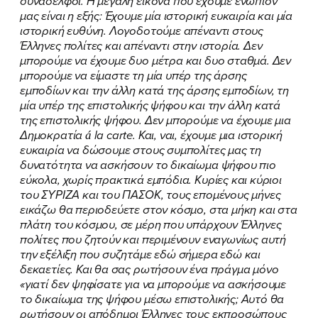
συνάδελφοι. Η μεγάλη εικόνα που έχουμε ενώπιόν
μας είναι η εξής: Έχουμε μία ιστορική ευκαιρία και μία
ιστορική ευθύνη. Λογοδοτούμε απέναντι στους
Έλληνες πολίτες και απέναντι στην ιστορία. Δεν
μπορούμε να έχουμε δυο μέτρα και δυο σταθμά. Δεν
μπορούμε να είμαστε τη μία υπέρ της άρσης
εμποδίων και την άλλη κατά της άρσης εμποδίων, τη
μία υπέρ της επιστολικής ψήφου και την άλλη κατά
της επιστολικής ψήφου. Δεν μπορούμε να έχουμε μια
Δημοκρατία á la carte. Και, ναι, έχουμε μια ιστορική
ευκαιρία να δώσουμε στους συμπολίτες μας τη
δυνατότητα να ασκήσουν το δικαίωμα ψήφου πιο
εύκολα, χωρίς πρακτικά εμπόδια. Κυρίες και κύριοι
του ΣΥΡΙΖΑ και του ΠΑΣΟΚ, τους επομένους μήνες
εικάζω θα περιοδεύετε στον κόσμο, στα μήκη και στα
πλάτη του κόσμου, σε μέρη που υπάρχουν Έλληνες
πολίτες που ζητούν και περιμένουν εναγωνίως αυτή
την εξέλιξη που συζητάμε εδώ σήμερα εδώ και
δεκαετίες. Και θα σας ρωτήσουν ένα πράγμα μόνο
«γιατί δεν ψηφίσατε για να μπορούμε να ασκήσουμε
το δικαίωμα της ψήφου μέσω επιστολικής; Αυτό θα
ρωτήσουν οι απόδημοι Έλληνες τους εκπροσώπους