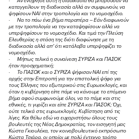
· Αν ενόχλησε αυτή η διαδικασία θα μπορούσαν να
καταγγείλουν τη διαδικασία αλλά αν συμφωνούν, να
ψηφίσουν ΝΑΙ στην τροπολογία και το νομοσχέδιο.
· Να το πάω ένα βήμα παραπέρα – Εάν διαφωνούν
με την τροπολογία να την καταψηφίσουν αλλά να
υπερψηφίσουν το νομοσχέδιο. Και τιμά την Πλεύση
Ελευθερίας η στάση της διότι διαφώνησε με τη
διαδικασία αλλά απ’ ότι κατάλαβα υπερψηφίζει το
νομοσχέδιο.
· Μήπως τελικά η συναίνεση ΣΥΡΙΖΑ και ΠΑΣΟΚ
ήταν προσχηματική;
· Το ΠΑΣΟΚ και ο ΣΥΡΙΖΑ ψήφισαν ΝΑΙ επί της
αρχής στην Επιτροπή για την επιστολική ψήφο για
τους Έλληνες του εξωτερικού στις Ευρωεκλογές, και
όταν η κυβέρνηση είπε πάμε να κάνουμε το επόμενο
βήμα αφού συμφωνούμε όλοι, να το πάμε και στις
εθνικές, τι γυρίζει και είπε ΣΥΡΙΖΑ και ΠΑΣΟΚ; Όχι,
ούτε τελικά στις ευρωεκλογές. Κυβίστηση από τις
λίγες. Και θέλω εδώ να ευχαριστήσω όλους τους
βουλευτές της Νέας Δημοκρατίας, τον εισηγητή μας
Κώστα Γκιουλέκα, τον κοινοβουλευτικό εκπρόσωπο
Κώστα Τσιάρα, οι οποίοι με πολύ έντεχνο τρόπο