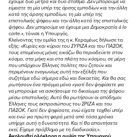
έχουμε δυο μέτρα και δυο σταθμά. Δεν μπορούμε να
είμαστε τη μία υπέρ της άρσης εμποδίων και την άλλη
κατά της άρσης εμποδίων, τη μία υπέρ της
επιστολικής ψήφου και την άλλη κατά της επιστολικής
ψήφου. Δεν μπορούμε να έχουμε μια Δημοκρατία á la
carte.»
, τόνισε η Υπουργός.
Κλείνοντας την ομιλία της η κ. Κεραμέως δήλωσε τα
εξής: «
Κυρίες και κύριοι του ΣΥΡΙΖΑ και του ΠΑΣΟΚ,
τους επομένους μήνες εικάζω θα περιοδεύετε στον
κόσμο, στα μήκη και στα πλάτη του κόσμου, σε μέρη
που υπάρχουν Έλληνες πολίτες που ζητούν και
περιμένουν εναγωνίως αυτή την εξέλιξη που
συζητάμε εδώ σήμερα εδώ και δεκαετίες. Και θα σας
ρωτήσουν ένα πράγμα μόνο «γιατί δεν ψηφίσατε για
να μπορούμε να ασκήσουμε το δικαίωμα της ψήφου
μέσω επιστολικής; Αυτό θα ρωτήσουν οι απόδημοι
Έλληνες τους εκπροσώπους του ΣΡΙΖΑ και του
ΠΑΣΟΚ. Γιατί δεν ψηφίσατε, ενώ είχατε ταχθεί υπέρ
και ενώ για πρώτη φορά μετά από τόσα χρόνια
υπήρχε αυτή η δυνατότητα. Και τί θα απαντήσετε
εκεί; Είχαμε πρόβλημα με τη διαδικασία;
».
Ακολουθεί ολόκληρη η ομιλία της Υπουργού