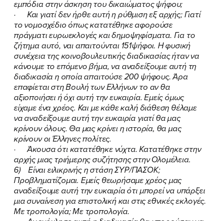
εμπόδια στην άσκηση του δικαιώματος ψήφου;
· Και γιατί δεν ήρθε αυτή η ρύθμιση εξ αρχής; Γιατί
το νομοσχέδιο όπως κατατέθηκε αφορούσε
πράγματι ευρωεκλογές και δημοψηφίσματα. Για το
ζήτημα αυτό, ναι απαιτούνται 151ψήφοι. Η φυσική
συνέχεια της κοινοβουλευτικής διαδικασίας ήταν να
κάνουμε το επόμενο βήμα, να αναδείξουμε αυτή τη
διαδικασία η οποία απαιτούσε 200 ψήφους. Άρα
επαφίεται στη Βουλή των Ελλήνων το αν θα
αξιοποιήσει ή όχι αυτή την ευκαιρία. Εμείς όμως
είχαμε ένα χρέος. Και με κάθε καλή διάθεση θέλαμε
να αναδείξουμε αυτή την ευκαιρία γιατί θα μας
κρίνουν όλους. Θα μας κρίνει η ιστορία, θα μας
κρίνουν οι Έλληνες πολίτες.
· Άκουσα ότι κατατέθηκε νύχτα. Κατατέθηκε στην
αρχής μιας τριήμερης συζήτησης στην Ολομέλεια.
6) Είναι ειλικρινής η στάση ΣΥΡ/ΠΑΣΟΚ;
Προβληματίζομαι. Εμείς θεωρήσαμε χρέος μας
αναδείξουμε αυτή την ευκαιρία ότι μπορεί να υπάρξει
μια συναίνεση για επιστολική και στις εθνικές εκλογές.
Με τροπολογία; Με τροπολογία.