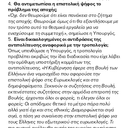
4.
Θα αντιμετωπίσει η επιστολική ψήφος το
πρόβλημα της αποχής;
«
Όχι. δεν θεωρούμε ότι είναι πανάκεια στο ζήτημα
της αποχής. Θεωρούμε όμως ότι θα εξαντλήσουμε με
τον τρόπο αυτό τα θεσμικά εργαλεία για να
ενισχύσουμε τη συμμετοχή.
», σημείωσε η Υπουργός.
5.
Είναι δικαιολογημένες οι αντιδράσεις της
αντιπολίτευσης αναφορικά με την τροπολογία;
Όπως υπενθύμισε η Υπουργός, η τροπολογία
προβλέπει ακριβώς την ίδια διαδικασία που είχε λάβει
την ομόθυμη υποστήριξη κομμάτων της
αντιπολίτευσης. «
Η Κυβέρνηση έφερε στη Βουλή των
Ελλήνων ένα νομοσχέδιο που αφορούσε την
επιστολική ψήφο στις Ευρωεκλογές και στα
δημοψηφίσματα. Ξεκινούν οι συζητήσεις στη Βουλή,
εκτενέστατες συζητήσεις στην αρμόδια επιτροπή της
Βουλής, έρχονται όλοι οι φορείς, τι έλεγαν όλοι οι
φορείς; Οι απόδημοι: θετικό το μέτρο πάρα πολύ
αλλά γιατί όχι και στις εθνικές; Διαμορφώνεται σιγά
σιγά, η τάση για συναίνεση στην επιστολική ψήφο για
τους Έλληνες του εξωτερικού στις ευρωεκλογές. Τι
πιο φυσικό ακόλουθο αυτής της ευρείας συναίνεσης