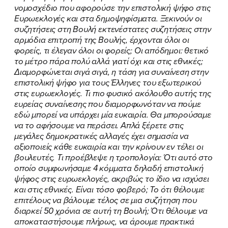
νομοσχέδιο που αφορούσε την επιστολική ψήφο στις
Ευρωεκλογές και στα δημοψηφίσματα. Ξεκινούν οι
συζητήσεις στη Βουλή εκτενέστατες συζητήσεις στην
αρμόδια επιτροπή της Βουλής, έρχονται όλοι οι
φορείς, τι έλεγαν όλοι οι φορείς; Οι απόδημοι: θετικό
το μέτρο πάρα πολύ αλλά γιατί όχι και στις εθνικές;
Διαμορφώνεται σιγά σιγά, η τάση για συναίνεση στην
επιστολική ψήφο για τους Έλληνες του εξωτερικού
στις ευρωεκλογές. Τι πιο φυσικό ακόλουθο αυτής της
ευρείας συναίνεσης που διαμορφωνόταν να πούμε
εδώ μπορεί να υπάρχει μία ευκαιρία. Θα μπορούσαμε
να το αφήσουμε να περάσει. Απλά ξέρετε στις
μεγάλες δημοκρατικές αλλαγές έχει σημασία να
αξιοποιείς κάθε ευκαιρία και την κρίνουν εν τέλει οι
βουλευτές. Τι προέβλεψε η τροπολογία: Ότι αυτό στο
οποίο συμφωνήσαμε 4 κόμματα δηλαδή επιστολική
ψήφος στις ευρωεκλογές, ακριβώς το ίδιο να ισχύσει
και στις εθνικές. Είναι τόσο φοβερό; Το ότι θέλουμε
επιτέλους να βάλουμε τέλος σε μια συζήτηση που
διαρκεί 50 χρόνια σε αυτή τη Βουλή; Ότι θέλουμε να
αποκαταστήσουμε πλήρως, να άρουμε πρακτικά