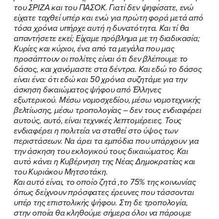
του ΣΡΙΖΑ και του ΠΑΣΟΚ. Γιατί δεν ψηφίσατε, ενώ
είχατε ταχθεί υπέρ και ενώ για πρώτη φορά μετά από
τόσα χρόνια υπήρχε αυτή η δυνατότητα. Και τί θα
απαντήσετε εκεί; Είχαμε πρόβλημα με τη διαδικασία;
Κυρίες και κύριοι, ένα από τα μεγάλα που μας
προσάπτουν οι πολίτες είναι ότι δεν βλέπουμε το
δάσος, και χανόμαστε στα δέντρα. Και εδώ το δάσος
είναι ένα: ότι εδώ και 50 χρόνια συζητάμε για την
άσκηση δικαιώματος ψήφου από Έλληνες
εξωτερικού. Μέσω νομοσχεδίου, μέσω νομοτεχνικής
βελτίωσης, μέσω τροπολογίας – δεν τους ενδιαφέρει
αυτούς, αυτό, είναι τεχνικές λεπτομέρειες. Τους
ενδιαφέρει η πολιτεία να σταθεί στο ύψος των
περιστάσεων. Να άρει τα εμπόδια που υπάρχουν για
την άσκηση του εκλογικού τους δικαιώματος. Και
αυτό κάνει η Κυβέρνηση της Νέας Δημοκρατίας και
του Κυριάκου Μητσοτάκη.
Και αυτό είναι, το οποίο ζητά ,το 75% της κοινωνίας
όπως δείχνουν πρόσφατες έρευνες που τάσσονται
υπέρ της επιστολικής ψήφου. Στη δε τροπολογία,
στην οποία θα κληθούμε σήμερα όλοι να πάρουμε