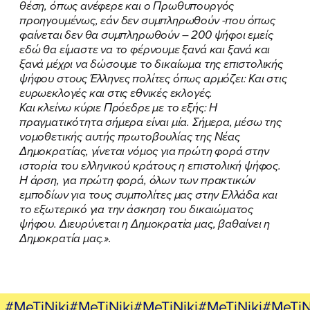
θέση, όπως ανέφερε και ο Πρωθυπουργός
προηγουμένως, εάν δεν συμπληρωθούν -που όπως
φαίνεται δεν θα συμπληρωθούν – 200 ψήφοι εμείς
εδώ θα είμαστε να το φέρνουμε ξανά και ξανά και
ξανά μέχρι να δώσουμε το δικαίωμα της επιστολικής
ψήφου στους Έλληνες πολίτες όπως αρμόζει: Και στις
ευρωεκλογές και στις εθνικές εκλογές.
Και κλείνω κύριε Πρόεδρε με το εξής: Η
πραγματικότητα σήμερα είναι μία. Σήμερα, μέσω της
νομοθετικής αυτής πρωτοβουλίας της Νέας
Δημοκρατίας, γίνεται νόμος για πρώτη φορά στην
ιστορία του ελληνικού κράτους η επιστολική ψήφος.
Η άρση, για πρώτη φορά, όλων των πρακτικών
εμποδίων για τους συμπολίτες μας στην Ελλάδα και
το εξωτερικό για την άσκηση του δικαιώματος
ψήφου. Διευρύνεται η Δημοκρατία μας, βαθαίνει η
Δημοκρατία μας.».
#MeTiNiki#MeTiNiki#MeTiNiki#MeTiNiki#MeTiN