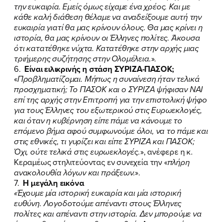
την ευκαιρία. Εμείς όμως είχαμε ένα χρέος. Και με
κάθε καλή διάθεση θέλαμε να αναδείξουμε αυτή την
ευκαιρία γιατί θα μας κρίνουν όλους. Θα μας κρίνει η
ιστορία, θα μας κρίνουν οι Έλληνες πολίτες. Άκουσα
ότι κατατέθηκε νύχτα. Κατατέθηκε στην αρχής μιας
τριήμερης συζήτησης στην Ολομέλεια.
».
6.
Είναι ειλικρινής η στάση ΣΥΡΙΖΑ-ΠΑΣΟΚ;
«
Προβληματίζομαι. Μήπως η συναίνεση ήταν τελικά
προσχηματική; Το ΠΑΣΟΚ και ο ΣΥΡΙΖΑ ψήφισαν ΝΑΙ
επί της αρχής στην Επιτροπή για την επιστολική ψήφο
για τους Έλληνες του εξωτερικού στις Ευρωεκλογές,
και όταν η κυβέρνηση είπε πάμε να κάνουμε το
επόμενο βήμα αφού συμφωνούμε όλοι, να το πάμε και
στις εθνικές, τι γυρίζει και είπε ΣΥΡΙΖΑ και ΠΑΣΟΚ;
Όχι, ούτε τελικά στις ευρωεκλογές.
», ανέφερε η κ.
Κεραμέως στηλιτεύοντας εν συνεχεία την «
πλήρη
ανακολουθία λόγων και πράξεων.
».
7.
Η μεγάλη εικόνα
«Έχουμε μία ιστορική ευκαιρία και μία ιστορική
ευθύνη. Λογοδοτούμε απέναντι στους Έλληνες
πολίτες και απέναντι στην ιστορία. Δεν μπορούμε να