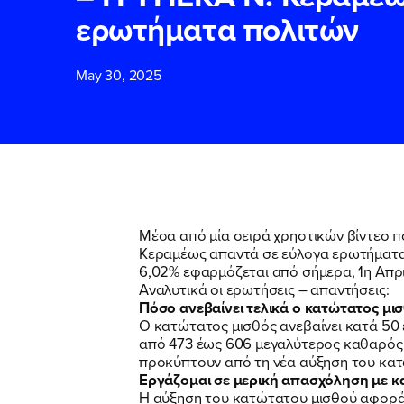
ερωτήματα πολιτών
ΕΠΙΘΕΤΟ
ΕΠΙΘΕΤΟ
*
*
May 30, 2025
ΤΗΛΕΦΩΝΟ
ΤΗΛΕΦΩΝΟ
*
EMAIL
EMAIL
*
*
Μέσα από μία σειρά χρηστικών βίντεο 
Κεραμέως απαντά σε εύλογα ερωτήματα 
6,02% εφαρμόζεται από σήμερα, 1η Απρι
Αποδέχομαι τη
Αποδέχομαι τη
Αναλυτικά οι ερωτήσεις – απαντήσεις:
δικτυακού τόπο
δικτυακού τόπο
Πόσο ανεβαίνει τελικά ο κατώτατος μισ
Ο κατώτατος μισθός ανεβαίνει κατά 50 
από 473 έως 606 μεγαλύτερος καθαρός 
προκύπτουν από τη νέα αύξηση του κατώ
ΥΠΟΒΟΛΗ
ΥΠΟΒΟΛΗ
Εργάζομαι σε μερική απασχόληση με κ
Η αύξηση του κατώτατου μισθού αφορά 