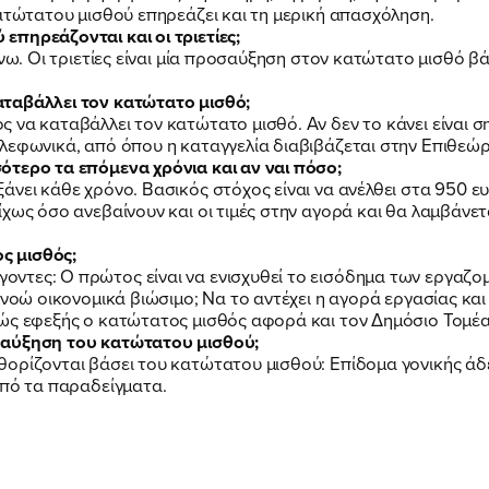
κατώτατου μισθού επηρεάζει και τη μερική απασχόληση.
πηρεάζονται και οι τριετίες;
ΕΚΔΗΛΩΣΕΙΣ
άνω. Οι τριετίες είναι μία προσαύξηση στον κατώτατο μισθό 
αταβάλλει τον κατώτατο μισθό;
ΝΕΑ
να καταβάλλει τον κατώτατο μισθό. Αν δεν το κάνει είναι ση
λεφωνικά, από όπου η καταγγελία διαβιβάζεται στην Επιθεώ
ότερο τα επόμενα χρόνια και αν ναι πόσο;
νει κάθε χρόνο. Βασικός στόχος είναι να ανέλθει στα 950 ευ
ΕΛΑ ΚΙ ΕΣΥ
ίχως όσο ανεβαίνουν και οι τιμές στην αγορά και θα λαμβάνε
ος μισθός;
τες: Ο πρώτος είναι να ενισχυθεί το εισόδημα των εργαζομέν
νοώ οικονομικά βιώσιμο; Να το αντέχει η αγορά εργασίας και 
θώς εφεξής ο κατώτατος μισθός αφορά και τον Δημόσιο Τομέα
 αύξηση του κατώτατου μισθού;
FB
IN
TW
YT
LN
VB
TIKTOK
ορίζονται βάσει του κατώτατου μισθού: Επίδομα γονικής άδε
από τα παραδείγματα.