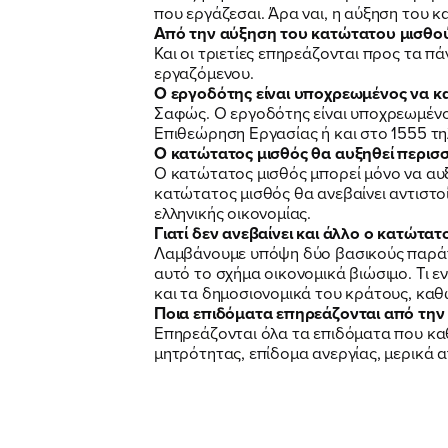
που εργάζεσαι. Άρα ναι, η αύξηση του 
Από την αύξηση του κατώτατου μισθού ε
Και οι τριετίες επηρεάζονται προς τα π
εργαζόμενου.
Ο εργοδότης είναι υποχρεωμένος να κ
Σαφώς. Ο εργοδότης είναι υποχρεωμένος 
Επιθεώρηση Εργασίας ή και στο 1555 τη
Ο κατώτατος μισθός θα αυξηθεί περισσ
Ο κατώτατος μισθός μπορεί μόνο να αυξά
κατώτατος μισθός θα ανεβαίνει αντιστο
ελληνικής οικονομίας.
Γιατί δεν ανεβαίνει και άλλο ο κατώτατ
Λαμβάνουμε υπόψη δύο βασικούς παράγον
αυτό το σχήμα οικονομικά βιώσιμο. Τι εν
και τα δημοσιονομικά του κράτους, κα
Ποια επιδόματα επηρεάζονται από την
Επηρεάζονται όλα τα επιδόματα που καθ
μητρότητας, επίδομα ανεργίας, μερικά 