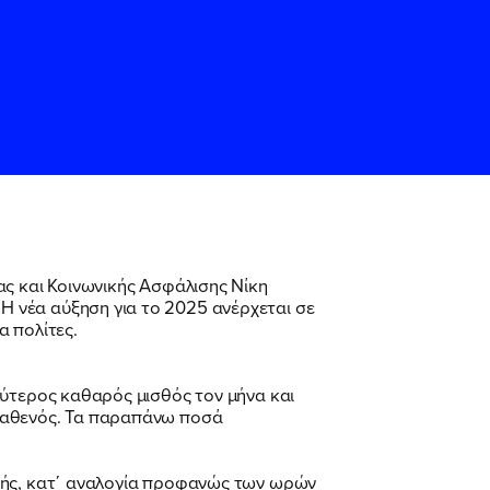
ας και Κοινωνικής Ασφάλισης Νίκη
 νέα αύξηση για το 2025 ανέρχεται σε
α πολίτες.
ς
ς
Όρους Χρήσης
Όρους Χρήσης
του
του
λύτερος καθαρός μισθός τον μήνα και
 καθενός. Τα παραπάνω ποσά
οπής, κατ΄ αναλογία προφανώς των ωρών