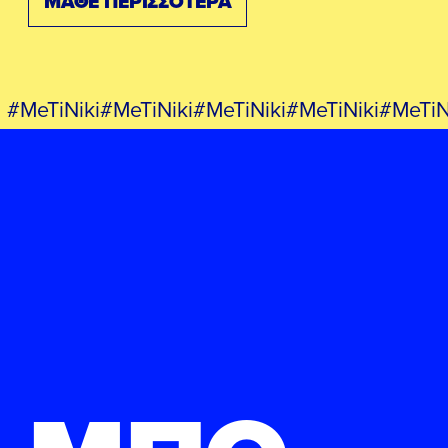
ΜΑΘΕ ΠΕΡΙΣΣΟΤΕΡΑ
#MeTiNiki#MeTiNiki#MeTiNiki#MeTiNiki#MeTiN