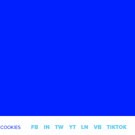
FB
IN
TW
YT
LN
VB
TIKTOK
 COOKIES