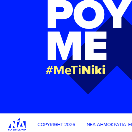
ΡΟΥ
ΜΕ
#MeTi
Niki
COPYRIGHT 2026
ΝΕΑ ΔΗΜΟΚΡΑΤΙΑ
Ε