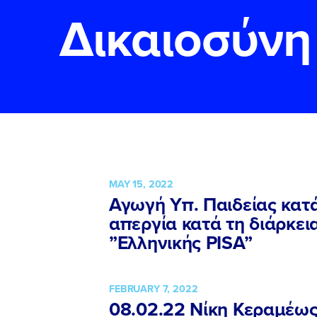
Δικαιοσύνη
ΕΠΙΘΕΤΟ
ΕΠΙΘΕΤΟ
*
*
ΤΗΛΕΦΩΝΟ
ΤΗΛΕΦΩΝΟ
*
EMAIL
EMAIL
*
*
MAY 15, 2022
Αγωγή Υπ. Παιδείας κατ
απεργία κατά τη διάρκει
Αποδέχομαι τη
Αποδέχομαι τη
δικτυακού τόπο
δικτυακού τόπο
”Ελληνικής PISA”
ΥΠΟΒΟΛΗ
ΥΠΟΒΟΛΗ
FEBRUARY 7, 2022
08.02.22 Νίκη Κεραμέως