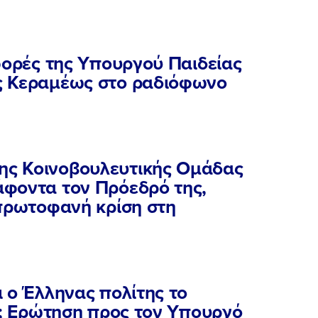
FB
IN
TW
YT
LN
VB
TIKTOK
φορές της Υπουργού Παιδείας
ς Κεραμέως στο ραδιόφωνο
ς Κοινοβουλευτικής Ομάδας
φοντα τον Πρόεδρό της,
 πρωτοφανή κρίση στη
 ο Έλληνας πολίτης το
η; Ερώτηση προς τον Υπουργό