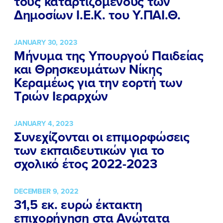
τους καταρτιζόμενους των
ΝΕΑ
Δημοσίων Ι.Ε.Κ. του Υ.ΠΑΙ.Θ.
ΕΛΑ ΚΙ ΕΣΥ
JANUARY 30, 2023
Μήνυμα της Υπουργού Παιδείας
και Θρησκευμάτων Νίκης
Κεραμέως για την εορτή των
FB
IN
TW
YT
LN
VB
TIKTOK
Τριών Ιεραρχών
JANUARY 4, 2023
Συνεχίζονται οι επιμορφώσεις
των εκπαιδευτικών για το
σχολικό έτος 2022-2023
DECEMBER 9, 2022
31,5 εκ. ευρώ έκτακτη
επιχορήγηση στα Ανώτατα