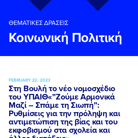
ΕΠΙΘΕΤΟ
ΕΠΙΘΕΤΟ
*
*
ΘΕΜΑΤΙΚΕΣ ΔΡΑΣΕΙΣ
ΤΗΛΕΦΩΝΟ
ΤΗΛΕΦΩΝΟ
*
Κοινωνική Πολιτική
EMAIL
EMAIL
*
*
Αποδέχομαι την
Αποδέχομαι την
Πολιτική
Πολιτική
Προστασίας Προσωπικών
Προστασίας Προσωπικών
Δεδομένων
Δεδομένων
και τους τους
και τους τους
Όρους
Όρους
FEBRUARY 22, 2023
Χρήσης
Χρήσης
του δικτυακού τόπου του
του δικτυακού τόπου του
Στη Βουλή το νέο νομοσχέδιο
Πολιτικού Γραφείου της Βουλευτού
Πολιτικού Γραφείου της Βουλευτού
του ΥΠΑΙΘ«”Ζούμε Αρμονικά
Νίκης Κεραμέως
Νίκης Κεραμέως
Μαζί – Σπάμε τη Σιωπή”:
Ρυθμίσεις για την πρόληψη και
ΥΠΟΒΟΛΗ
ΥΠΟΒΟΛΗ
αντιμετώπιση της βίας και του
εκφοβισμού στα σχολεία και