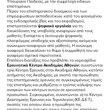
Υπουργείο Παιδείας, με την συμμετοχή ειδικών
επιστημόνων.
Πέραν του επιστημονικού δυναμικού και των
επιμορφώσεων εκπαιδευτικών, κατά του φαινομένου
της ενδοσχολικής βίας και του εκφοβισμού,
επιστρατεύονται
ψηφιακά εργαλεία
για τη
διευκόλυνση της υποβολής αναφορών από τους
μαθητές. Εισάγεται η λειτουργία ψηφιακής
πλατφόρμας υποδοχής και αξιοποίησης ακόμα και
ανώνυμων αναφορών από μαθητές. Η ανώνυμη
αναφορά διευκολύνει το θύμα ή συμμαθητή του να
αναφέρει σχετικά περιστατικά.
Επιπλέον διατάξεις που προβλέπει το νομοσχέδιο:
Ερευνητικά Κέντρα Ακαδημίας Αθηνών:
συνιστώνται
τρία Κέντρα Έρευνας στην Ακαδημία Αθηνών, κατόπιν
αιτήματος της Ακαδημίας, με σκοπό την προώθηση
της επιστημονικής έρευνας σε συγκεκριμένους τομείς
της επιστήμης και ρυθμίζεται ο τρόπος κάλυψης των
αναγκών των κέντρων αυτών σε ερευνητικό
προσωπικό. Συγκεκριμένα, συνιστώνται: α) το Κέντρο
Διαστημικής Έρευνας και Τεχνολογίας (ΚΕ.Δ.Ε.Τ.),
σκοπός του οποίου είναι η προώθηση της
επιστημονικής έρευνας στους τομείς της επιστήμης