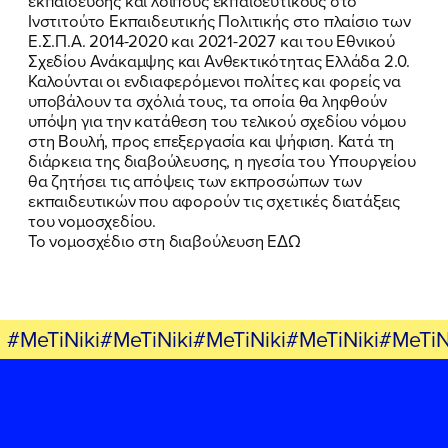
εκπαίδευσης και λοιπούς εκπαιδευτικούς στο
Ινστιτούτο Εκπαιδευτικής Πολιτικής στο πλαίσιο των
Ε.Σ.Π.Α. 2014-2020 και 2021-2027 και του Εθνικού
Σχεδίου Ανάκαμψης και Ανθεκτικότητας Ελλάδα 2.0.
Καλούνται οι ενδιαφερόμενοι πολίτες και φορείς να
υποβάλουν τα σχόλιά τους, τα οποία θα ληφθούν
υπόψη για την κατάθεση του τελικού σχεδίου νόμου
στη Βουλή, προς επεξεργασία και ψήφιση. Κατά τη
διάρκεια της διαβούλευσης, η ηγεσία του Υπουργείου
θα ζητήσει τις απόψεις των εκπροσώπων των
εκπαιδευτικών που αφορούν τις σχετικές διατάξεις
του νομοσχεδίου.
Το νομοσχέδιο στη διαβούλευση
ΕΔΩ
#MeTiNiki#MeTiNiki#MeTiNiki#MeTiNiki#MeTiN