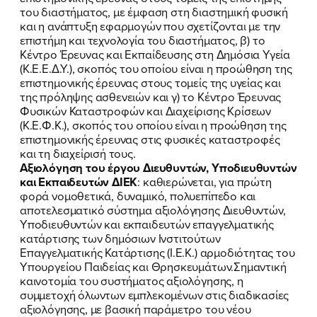
του διαστήματος, με έμφαση στη διαστημική φυσική
ΠΟΙΑ ΕΙΜΑΙ
και η ανάπτυξη εφαρμογών που σχετίζονται με την
επιστήμη και τεχνολογία του διαστήματος, β) το
ΕΡΓΟ
Κέντρο Έρευνας και Εκπαίδευσης στη Δημόσια Υγεία
(Κ.Ε.Ε.Δ.Υ.), σκοπός του οποίου είναι η προώθηση της
ΕΚΔΗΛΩΣΕΙΣ
επιστημονικής έρευνας στους τομείς της υγείας και
της πρόληψης ασθενειών και γ) το Κέντρο Έρευνας
Φυσικών Καταστροφών και Διαχείρισης Κρίσεων
ΝΕΑ
(Κ.Ε.Φ.Κ.), σκοπός του οποίου είναι η προώθηση της
επιστημονικής έρευνας στις φυσικές καταστροφές
ΕΛΑ ΚΙ ΕΣΥ
και τη διαχείρισή τους.
Αξιολόγηση του έργου Διευθυντών, Υποδιευθυντών
και Εκπαιδευτών ΔΙΕΚ
: καθιερώνεται, για πρώτη
φορά νομοθετικά, δυναμικό, πολυεπίπεδο και
αποτελεσματικό σύστημα αξιολόγησης Διευθυντών,
FB
IN
TW
YT
LN
VB
TIKTOK
Υποδιευθυντών και εκπαιδευτών επαγγελματικής
κατάρτισης των δημόσιων Ινστιτούτων
Επαγγελματικής Κατάρτισης (Ι.Ε.Κ.) αρμοδιότητας του
Υπουργείου Παιδείας και Θρησκευμάτων.Σημαντική
καινοτομία του συστήματος αξιολόγησης, η
συμμετοχή όλωντων εμπλεκομένων στις διαδικασίες
αξιολόγησης, με βασική παράμετρο του νέου