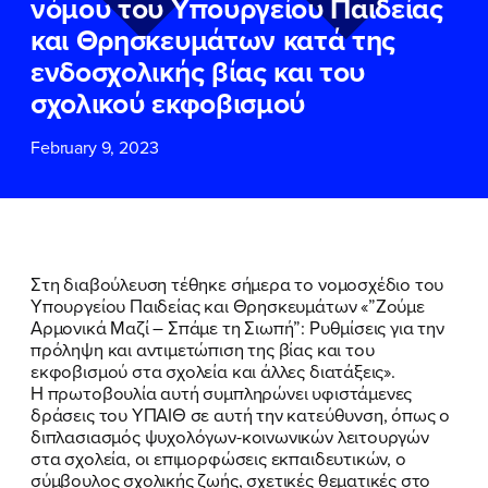
νόμου του Υπουργείου Παιδείας
ΕΠΙΘΕΤΟ
ΕΠΙΘΕΤΟ
*
*
και Θρησκευμάτων κατά της
ενδοσχολικής βίας και του
ΤΗΛΕΦΩΝΟ
ΤΗΛΕΦΩΝΟ
*
σχολικού εκφοβισμού
February 9, 2023
EMAIL
EMAIL
*
*
Αποδέχομαι την
Αποδέχομαι την
Πολιτική
Πολιτική
Προστασίας Προσωπικών
Προστασίας Προσωπικών
Δεδομένων
Δεδομένων
και τους τους
και τους τους
Όρους
Όρους
Στη διαβούλευση τέθηκε σήμερα το νομοσχέδιο του
Χρήσης
Χρήσης
του δικτυακού τόπου του
του δικτυακού τόπου του
Υπουργείου Παιδείας και Θρησκευμάτων «”Ζούμε
Πολιτικού Γραφείου της Βουλευτού
Πολιτικού Γραφείου της Βουλευτού
Αρμονικά Μαζί – Σπάμε τη Σιωπή”: Ρυθμίσεις για την
Νίκης Κεραμέως
Νίκης Κεραμέως
πρόληψη και αντιμετώπιση της βίας και του
εκφοβισμού στα σχολεία και άλλες διατάξεις».
Η πρωτοβουλία αυτή συμπληρώνει υφιστάμενες
ΥΠΟΒΟΛΗ
ΥΠΟΒΟΛΗ
δράσεις του ΥΠΑΙΘ σε αυτή την κατεύθυνση, όπως ο
διπλασιασμός ψυχολόγων-κοινωνικών λειτουργών
στα σχολεία, οι επιμορφώσεις εκπαιδευτικών, ο
σύμβουλος σχολικής ζωής, σχετικές θεματικές στο