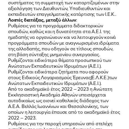
συστήματος τη συμμετοχή των καταρτιζομένων στην
αξιολόγηση των Διευθυντών, Υποδιευθυντών και
εκπαιδευτών επαγγελματικής κατάρτισης των Ι.Ε.Κ..
Λοιπές διατάξεις, μεταξύ άλλων
:
Ρυθμίσεις για τα προγράμματα διδακτορικών
σπουδών, καθώς και η δυνατότητα στα Α.Ε.Ι. της
ημεδαπής να οργανώνουν και να λειτουργούν κοινά
προγράμματα σπουδών με αναγνωρισμένα ιδρύματα
της αλλοδαπής, που οδηγούν σε τίτλους σπουδών,
στη βάση σύνταξης μνημονίου συνεργασίας.
Ρυθμίζονται ειδικότερα θέματα προσωπικού των
Ανώτατων Εκπαιδευτικών Ιδρυμάτων (Α.Ε.Ι.).
Ρυθμίζονται ειδικότερα ζητήματα που αφορούν
στους Ειδικούς Λογαριασμούς Έρευνας(Ε.Λ.Κ.Ε.)των
Ανώτατων Εκπαιδευτικών Ιδρυμάτων (Α.Ε.Ι.).
Από το ακαδημαϊκό έτος 2022 – 2023 η Ανώτατη
Εκκλησιαστική Ακαδημία Αθηνών υπεισέρχεται
αυτοδικαίως ως οιονεί καθολικός διάδοχος των
Α.Ε.Α. Βελλάς Ιωαννίνων και Θεσσαλονίκης, των
οποίων η λειτουργία έπαυσε από το ακαδημαϊκό έτος
2022 – 2023.
Ρυθμίσεις για την παροχή υπηρεσιών από στελέχη