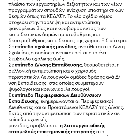
πλαίσιο των εργαστηρίων δεξιοτήτων και των νέων
προγραμμάτων σπουδών, ενίσχυση υποστηρικτικών
θεσμών όπως τα ΚΕΔΑΣΥ. Το νέο σχέδιο νόμου
στοχεύει στην πρόληψη και αντιμετώπιση
φαινομένων βίας και εκφοβισμού εντός των
εκπαιδευτικών δομών πρωτοβάθμιας και
δευτεροβάθμιας εκπαίδευσης της χώρας. Ειδικότερα:
Σε
επίπεδο σχολικής μονάδας
, ανατίθεται στο Δ/ντη
Σχολείου, ο οποίος συνεπικουρείται από ένα
Σύμβουλο σχολικής ζωής.
Σε
επίπεδο Δ/νσης Εκπαίδευσης
, θεσμοθετείται η
συλλογική αντιμετώπιση και ο χειρισμός
περιστατικών. Λειτουργούν ομάδες δράσης ανά Δ/
νση Εκπαίδευσης, στις οποίες συμμετέχουν
ψυχολόγοι και κοινωνικοί λειτουργοί.
Σε
επίπεδο Περιφερειακών Διευθύνσεων
Εκπαίδευσης
, ενημερώνονται οι Περιφερειακοί
Διευθυντές και οι Προϊστάμενοι ΚΕΔΑΣΥ της Δ/νσης.
Εκτός από την αντιμετώπιση των περιστατικών σε
επίπεδο σχολικής
μονάδας, προβλέπεται
η λειτουργία ειδικής
επταμελούς επιστημονικής επιτροπής
στο