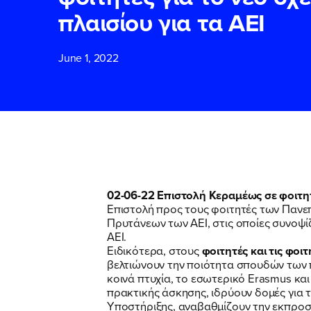
πλαισίου για τα ΑΕΙ
ΕΠΙΘΕΤΟ
ΕΠΙΘΕΤΟ
*
*
June 1, 2022
ΤΗΛΕΦΩΝΟ
ΤΗΛΕΦΩΝΟ
*
EMAIL
EMAIL
*
*
02-06-22 Επιστολή Κεραμέως σε φοιτητέ
Επιστολή προς τους φοιτητές των Πανε
Αποδέχομαι τη
Αποδέχομαι τη
Πρυτάνεων των ΑΕΙ, στις οποίες συνοψί
δικτυακού τόπο
δικτυακού τόπο
ΑΕΙ.
Ειδικότερα, στους
φοιτητές και τις φοι
βελτιώνουν την ποιότητα σπουδών των 
κοινά πτυχία, το εσωτερικό Erasmus και
ΥΠΟΒΟΛΗ
ΥΠΟΒΟΛΗ
πρακτικής άσκησης, ιδρύουν δομές για
Υποστήριξης, αναβαθμίζουν την εκπροσ