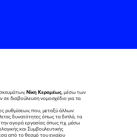
ησκευμάτων,
Νίκη Κεραμέως
, μέσω των
ς
ς
Όρους Χρήσης
Όρους Χρήσης
του
του
ν σε διαβούλευση νομοσχέδιο για τα
ες ρυθμίσεων, που, μεταξύ άλλων:
ετες δυνατότητες όπως τα διπλά, τα
 την αγορά εργασίας όπως π.χ. μέσω
λογικής και Συμβουλευτικής
σα από το θεσμό του ενιαίου