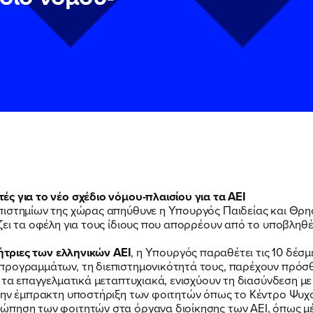
ς για το νέο σχέδιο νόμου-πλαισίου για τα ΑΕΙ
πιστημίων της χώρας απηύθυνε η Υπουργός Παιδείας και Θρ
ν
ν
Πολιτική Προστασίας Προσωπικών Δεδομένων
Πολιτική Προστασίας Προσωπικών Δεδομένων
και τους του
και τους του
ζει τα οφέλη για τους ίδιους που απορρέουν από το υποβληθέ
υ του Πολιτικού Γραφείου της Βουλευτού Νίκης Κεραμέως
υ του Πολιτικού Γραφείου της Βουλευτού Νίκης Κεραμέως
τήτριες των ελληνικών ΑΕΙ
, η Υπουργός παραθέτει τις 10 δέσμ
προγραμμάτων, τη διεπιστημονικότητά τους, παρέχουν πρόσθ
ΠΟΙΑ ΕΙΜΑΙ
 τα επαγγελματικά μεταπτυχιακά, ενισχύουν τη διασύνδεση με
 την έμπρακτη υποστήριξη των φοιτητών όπως το Κέντρο Ψυχο
ώπηση των φοιτητών στα όργανα διοίκησης των ΑΕΙ, όπως μέ