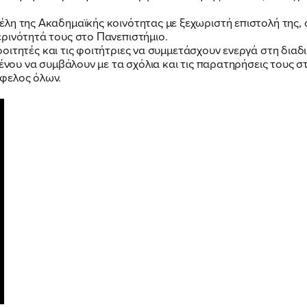
ΕΡΓΟ
λη της Ακαδημαϊκής κοινότητας με ξεχωριστή επιστολή της, σ
ρινότητά τους στο Πανεπιστήμιο.
οιτητές και τις φοιτήτριες να συμμετάσχουν ενεργά στη διαδ
ΕΚΔΗΛΩΣΕΙΣ
μένου να συμβάλουν με τα σχόλια και τις παρατηρήσεις τους 
φελος όλων.
ΝΕΑ
ΕΛΑ ΚΙ ΕΣΥ
FB
IN
TW
YT
LN
VB
TIKTOK