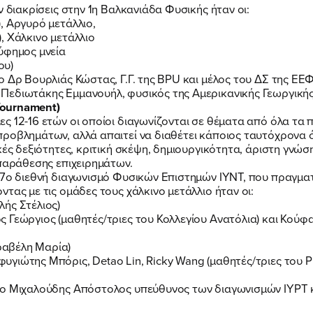
ΕΡΓΟ
ν διακρίσεις στην 1η Βαλκανιάδα Φυσικής ήταν οι:
, Αργυρό μετάλλιο,
, Χάλκινο μετάλλιο
ύφημος μνεία
ΕΚΔΗΛΩΣΕΙΣ
ου)
 Δρ Βουρλιάς Κώστας, Γ.Γ. της BPU και μέλος του ΔΣ της ΕΕΦ
Πεδιωτάκης Εμμανουήλ, φυσικός της Αμερικανικής Γεωργικής
ΝΕΑ
 Tournament)
ς 12-16 ετών οι οποίοι διαγωνίζονται σε θέματα από όλα τα
προβλημάτων, αλλά απαιτεί να διαθέτει κάποιος ταυτόχρονα 
κές δεξιότητες, κριτική σκέψη, δημιουργικότητα, άριστη γνώση
ΕΛΑ ΚΙ ΕΣΥ
ιπαράθεσης επιχειρημάτων.
ν 7ο διεθνή διαγωνισμό Φυσικών Επιστημών ΙΥΝΤ, που πραγμα
τας με τις ομάδες τους χάλκινο μετάλλιο ήταν οι:
ής Στέλιος)
 Γεώργιος (μαθητές/τριες του Κολλεγίου Ανατόλια) και Κούφα
ραβέλη Μαρία)
FB
IN
TW
YT
LN
VB
TIKTOK
γιώτης Μπόρις, Detao Lin, Ricky Wang (μαθητές/τριες του P
 ο Μιχαλούδης Απόστολος υπεύθυνος των διαγωνισμών ΙΥPΤ κ