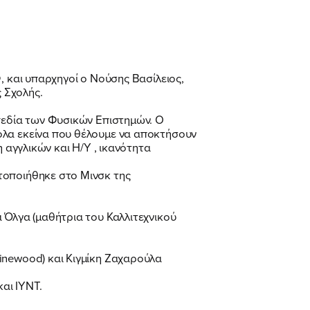
, και υπαρχηγοί ο Νούσης Βασίλειος,
 Σχολής.
 πεδία των Φυσικών Επιστημών. Ο
όλα εκείνα που θέλουμε να αποκτήσουν
 αγγλικών και Η/Υ , ικανότητα
τοποιήθηκε στο Μινσκ της
 Όλγα (μαθήτρια του Καλλιτεχνικού
inewood) και Κιγμίκη Ζαχαρούλα
αι IYNT.