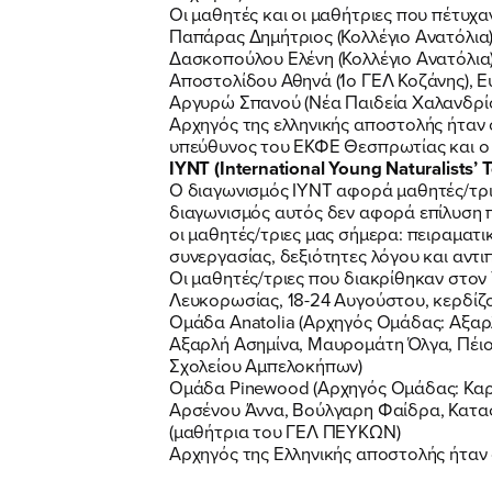
Οι μαθητές και οι μαθήτριες που πέτυχα
Παπάρας Δημήτριος (Κολλέγιο Ανατόλια)
Δασκοπούλου Ελένη (Κολλέγιο Ανατόλια)
Αποστολίδου Αθηνά (1ο ΓΕΛ Κοζάνης), Ε
Αργυρώ Σπανού (Νέα Παιδεία Χαλανδρί
Αρχηγός της ελληνικής αποστολής ήταν ο
υπεύθυνος του ΕΚΦΕ Θεσπρωτίας και ο 
IYNT (International Young Naturalists’
Ο διαγωνισμός IYNT αφορά μαθητές/τριε
διαγωνισμός αυτός δεν αφορά επίλυση 
οι μαθητές/τριες μας σήμερα: πειραματι
συνεργασίας, δεξιότητες λόγου και αντ
Οι μαθητές/τριες που διακρίθηκαν στο
Λευκορωσίας, 18-24 Αυγούστου, κερδίζον
Ομάδα Anatolia (Αρχηγός Ομάδας: Αξαρλ
Αξαρλή Ασημίνα, Μαυρομάτη Όλγα, Πέιος
Σχολείου Αμπελοκήπων)
Ομάδα Pinewood (Αρχηγός Ομάδας: Κα
Αρσένου Άννα, Βούλγαρη Φαίδρα, Καταφυ
(μαθήτρια του ΓΕΛ ΠΕΥΚΩΝ)
Αρχηγός της Ελληνικής αποστολής ήταν