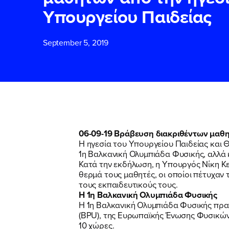
Υπουργείου Παιδείας
ΕΠΙΘΕΤΟ
ΕΠΙΘΕΤΟ
*
*
September 5, 2019
ΤΗΛΕΦΩΝΟ
ΤΗΛΕΦΩΝΟ
*
EMAIL
EMAIL
*
*
06-09-19 Βράβευση διακριθέντων μαθη
Η ηγεσία του Υπουργείου Παιδείας και
1η Βαλκανική Ολυμπιάδα Φυσικής, αλλά 
Αποδέχομαι τη
Αποδέχομαι τη
Κατά την εκδήλωση, η Υπουργός Νίκη Κ
δικτυακού τόπο
δικτυακού τόπο
θερμά τους μαθητές, οι οποίοι πέτυχαν τ
τους εκπαιδευτικούς τους.
Η 1η Βαλκανική Ολυμπιάδα Φυσικής
Η 1η Βαλκανική Ολυμπιάδα Φυσικής πραγ
ΥΠΟΒΟΛΗ
ΥΠΟΒΟΛΗ
(BPU), της Ευρωπαϊκής Ένωσης Φυσικών
10 χώρες.