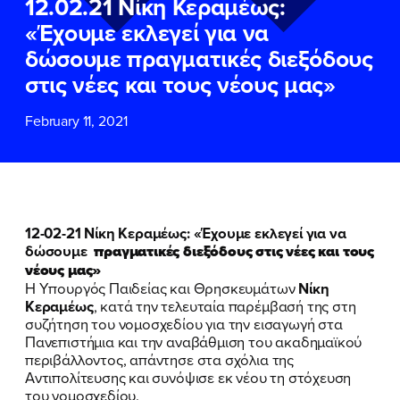
12.02.21 Nίκη Κεραμέως:
ΕΠΙΘΕΤΟ
ΕΠΙΘΕΤΟ
*
*
«Έχουμε εκλεγεί για να
δώσουμε πραγματικές διεξόδους
ΤΗΛΕΦΩΝΟ
ΤΗΛΕΦΩΝΟ
*
στις νέες και τους νέους μας»
February 11, 2021
EMAIL
EMAIL
*
*
Αποδέχομαι την
Αποδέχομαι την
Πολιτική
Πολιτική
Προστασίας Προσωπικών
Προστασίας Προσωπικών
Δεδομένων
Δεδομένων
και τους τους
και τους τους
Όρους
Όρους
12-02-21 Nίκη Κεραμέως: «Έχουμε εκλεγεί για να
Χρήσης
Χρήσης
του δικτυακού τόπου του
του δικτυακού τόπου του
δώσουμε
πραγματικές διεξόδους στις νέες και τους
Πολιτικού Γραφείου της Βουλευτού
Πολιτικού Γραφείου της Βουλευτού
νέους μας»
Νίκης Κεραμέως
Νίκης Κεραμέως
Η Υπουργός Παιδείας και Θρησκευμάτων
Νίκη
Κεραμέως
, κατά την τελευταία παρέμβασή της στη
συζήτηση του νομοσχεδίου για την εισαγωγή στα
ΥΠΟΒΟΛΗ
ΥΠΟΒΟΛΗ
Πανεπιστήμια και την αναβάθμιση του ακαδημαϊκού
περιβάλλοντος, απάντησε στα σχόλια της
Αντιπολίτευσης και συνόψισε εκ νέου τη στόχευση
του νομοσχεδίου.