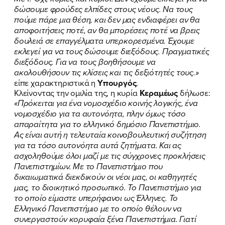
ΝΕΑ
δώσουμε φρούδες ελπίδες στους νέους. Να τους
πούμε πάρε μια θέση, και δεν μας ενδιαφέρει αν θα
ΕΛΑ ΚΙ ΕΣΥ
αποφοιτήσεις ποτέ, αν θα μπορέσεις ποτέ να βρεις
δουλειά σε επαγγέλματα υπερκορεσμένα. Έχουμε
εκλεγεί για να τους δώσουμε διεξόδους. Πραγματικές
διεξόδους. Για να τους βοηθήσουμε να
ακολουθήσουν τις κλίσεις και τις δεξιότητές τους.»
FB
IN
TW
YT
LN
VB
TIKTOK
είπε χαρακτηριστικά η
Υπουργός
.
Κλείνοντας την ομιλία της, η κυρία
Κεραμέως
δήλωσε:
«Πρόκειται για ένα νομοσχέδιο κοινής λογικής, ένα
νομοσχέδιο για τα αυτονόητα, πλην όμως τόσο
απαραίτητα για το ελληνικό δημόσιο Πανεπιστήμιο.
Ας είναι αυτή η τελευταία κοινοβουλευτική συζήτηση
για τα τόσο αυτονόητα αυτά ζητήματα. Και ας
ασχοληθούμε όλοι μαζί με τις σύγχρονες προκλήσεις
Πανεπιστημίων. Με το Πανεπιστήμιο που
δικαιωματικά διεκδικούν οι νέοι μας, οι καθηγητές
μας, το διοικητικό προσωπικό. Το Πανεπιστήμιο για
το οποίο είμαστε υπερήφανοι ως Έλληνες. Το
Ελληνικό Πανεπιστήμιο με το οποίο θέλουν να
συνεργαστούν κορυφαία ξένα Πανεπιστήμια. Γιατί