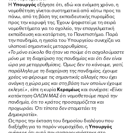
Η
Υπουργός
εξήγησε ότι, εδώ και ενάμιση χρόνο, η
νομοθέτηση γίνεται συστηματικά από κάτω προς τα
πάνω, από τη βάση της εκπαιδευτικής πυραμίδας
προς την κορυφή της. Έχουν ψηφιστεί με τη σειρά
νομοθετήματα για το σχολείο, την επαγγελματική
εκπαίδευση και κατάρτιση, το Πανεπιστήμιο. Παρά
την πανδημία, η ηγεσία του Υπουργείου συνεχίζει να
υλοποιεί σημαντικές μεταρρυθμίσεις.
«Το μόνο εύκολο θα ήταν να πούμε ότι ασχολούμαστε
μόνο με τη διαχείριση της πανδημίας και ότι δεν είναι
ώρα για μεταρρυθμίσεις. Όμως δεν το κάνουμε, γιατί,
παράλληλα με τη διαχείριση της πανδημίας, έχουμε
χρέος να φέρουμε τις σημαντικές αλλαγές που έχει
ανάγκη η χώρα μας και στη βάση των οποίων έχουμε
εκλεγεί.»
, είπε η κυρία
Κεραμέως
και συνέχισε:
«Είναι
κατάκτηση ΟΛΩΝ ΜΑΣ ότι νομοθετούμε παρά την
πανδημία, ότι το κράτος προσαρμόζεται και
προχωράει. Ότι τίποτα δεν σταματάει τη
Δημοκρατία»
.
Ως προς την έκταση του δημοσίου διαλόγου που
διεξήχθη για το παρόν νομοσχέδιο, η
Υπουργός
ανέφερε ότι αυτό πρωτοπαρουσιάστηκε στο