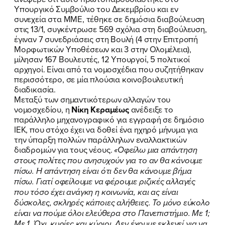
Υπουργικό Συμβούλιο του Δεκεμβρίου και εν
συνεχεία στα ΜΜΕ, τέθηκε σε δημόσια διαβούλευση
στις 13/1, συγκέντρωσε 569 σχόλια στη διαβούλευση,
έγιναν 7 συνεδριάσεις στη Βουλή (4 στην Επιτροπή
Μορφωτικών Υποθέσεων και 3 στην Ολομέλεια),
μίλησαν 167 Βουλευτές, 12 Υπουργοί, 5 πολιτικοί
αρχηγοί. Είναι από τα νομοσχέδια που συζητήθηκαν
περισσότερο, σε μία πλούσια κοινοβουλευτική
διαδικασία.
Μεταξύ των σημαντικότερων αλλαγών του
νομοσχεδίου, η
Νίκη Κεραμέως
ανέδειξε το
παράλληλο μηχανογραφικό για εγγραφή σε δημόσιο
ΙΕΚ, που στόχο έχει να δοθεί ένα ηχηρό μήνυμα για
την ύπαρξη πολλών παράλληλων εναλλακτικών
διαδρομών για τους νέους.
«Οφείλω μια απάντηση
στους πολίτες που ανησυχούν για το αν θα κάνουμε
ΠΟΙΑ ΕΙΜΑΙ
πίσω. Η απάντηση είναι ότι δεν θα κάνουμε βήμα
πίσω. Γιατί οφείλουμε να φέρουμε ριζικές αλλαγές
ΕΡΓΟ
που τόσο έχει ανάγκη η κοινωνία, και ας είναι
δύσκολες, σκληρές κάποιες αλήθειες. Το μόνο εύκολο
ΕΚΔΗΛΩΣΕΙΣ
είναι να πούμε όλοι ελεύθερα στο Πανεπιστήμιο. Με 1;
Με 1. Όχι, κυρίες και κύριοι. Δεν έχουμε εκλεγεί για να