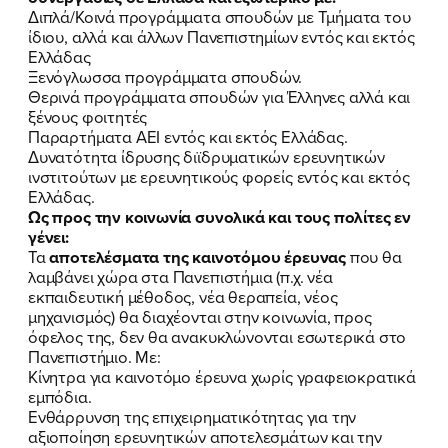
Διπλά/Κοινά προγράμματα σπουδών με Τμήματα του
ίδιου, αλλά και άλλων Πανεπιστημίων εντός και εκτός
Ελλάδας
Ξενόγλωσσα προγράμματα σπουδών.
Θερινά προγράμματα σπουδών για Έλληνες αλλά και
ξένους φοιτητές
Παραρτήματα ΑΕΙ εντός και εκτός Ελλάδας.
Δυνατότητα ίδρυσης διϊδρυματικών ερευνητικών
ινστιτούτων με ερευνητικούς φορείς εντός και εκτός
Ελλάδας.
Ως προς την κοινωνία συνολικά και τους πολίτες εν
γένει:
Τα
αποτελέσματα της καινοτόμου έρευνας
που θα
λαμβάνει χώρα στα Πανεπιστήμια (π.χ. νέα
εκπαιδευτική μέθοδος, νέα θεραπεία, νέος
ΠΟΙΑ ΕΙΜΑΙ
μηχανισμός) θα διαχέονται στην κοινωνία, προς
όφελος της, δεν θα ανακυκλώνονται εσωτερικά στο
Πανεπιστήμιο. Με:
ΕΡΓΟ
Κίνητρα για καινοτόμο έρευνα χωρίς γραφειοκρατικά
εμπόδια.
ΕΚΔΗΛΩΣΕΙΣ
Ενθάρρυνση της επιχειρηματικότητας για την
αξιοποίηση ερευνητικών αποτελεσμάτων και την