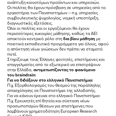
ΝΕΑ
ανάπτυξη καινοτόμων προϊόντων και υπηρεσιών.
Οι πολίτες θα έχουν πρόσβαση σε υπηρεσίες από τα
ΕΛΑ ΚΙ ΕΣΥ
εργαστήρια των Πανεπιστημίων – π.χ. υπηρεσίες
συμβουλευτικής ψυχολογίας, νομική υποστήριξη,
διαγνωστικές εξετάσεις.
Όλοι οι πολίτες και οι εργαζόμενοι θα έχουν
περισσότερες ευκαιρίες μάθησης, καθώς τα ΑΕΙ
FB
IN
TW
YT
LN
VB
TIKTOK
αποκτούν κεντρικό ρόλο στη
δια βίου μάθηση
με
ποιοτικά εκπαιδευτικά προγράμματα για όλους, αφού
η απόκτηση νέων γνώσεων δεν πρέπει να σταματά
ποτέ.
Στηρίζουμε τους Έλληνες φοιτητές, επιστήμονες και
επαγγελματίες από το εξωτερικό να επιστρέψουν
στην Ελλάδα,
αντιμετωπίζοντας το φαινόμενο
του braindrain:
Για να διδάξουν στο ελληνικό Πανεπιστήμιο:
Π.χ. Εξορθολογισμός του θεσμού της παράλληλης
απασχόλησης σε Πανεπιστήμια της αλλοδαπής.
Για να κάνουν έρευνα στο ελληνικό Πανεπιστήμιο:
Π.χ. Ερευνητές επί θητεία και σύσταση νέων
προσωποπαγών θέσεων για επιστήμονες που
λαμβάνουν χρηματοδότηση European Research