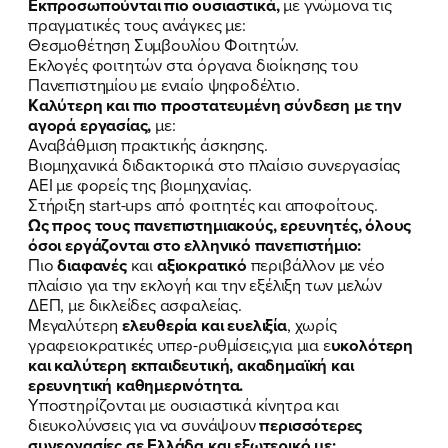
Εκπροσωπούνται πιο ουσιαστικά,
με γνώμονα τις
πραγματικές τους ανάγκες με:
Θεσμοθέτηση Συμβουλίου Φοιτητών.
Εκλογές φοιτητών στα όργανα διοίκησης του
Πανεπιστημίου με ενιαίο ψηφοδέλτιο.
Καλύτερη και πιο προστατευμένη σύνδεση με την
αγορά εργασίας,
με:
Αναβάθμιση πρακτικής άσκησης.
Βιομηχανικά διδακτορικά στο πλαίσιο συνεργασίας
ΑΕΙ με φορείς της βιομηχανίας.
Στήριξη start-ups από φοιτητές και αποφοίτους.
Ως προς τους πανεπιστημιακούς, ερευνητές, όλους
όσοι εργάζονται στο ελληνικό πανεπιστήμιο:
Πιο
διαφανές
και
αξιοκρατικό
περιβάλλον με νέο
πλαίσιο για την εκλογή και την εξέλιξη των μελών
ΔΕΠ, με δικλείδες ασφαλείας.
Μεγαλύτερη
ελευθερία και ευελιξία
, χωρίς
γραφειοκρατικές υπερ-ρυθμίσεις,για μια ε
υκολότερη
και καλύτερη εκπαιδευτική, ακαδημαϊκή και
ερευνητική καθημερινότητα.
Υποστηρίζονται με ουσιαστικά κίνητρα και
διευκολύνσεις για να συνάψουν
περισσότερες
συνεργασίες σε Ελλάδα και εξωτερικό με: