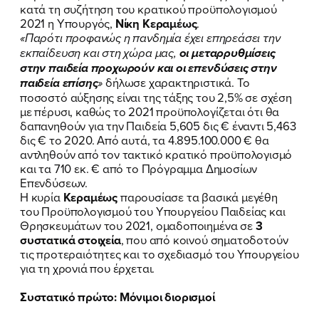
κατά τη συζήτηση του κρατικού προϋπολογισμού
2021 η Υπουργός,
Νίκη Κεραμέως
.
«Παρότι προφανώς η πανδημία έχει επηρεάσει την
εκπαίδευση και στη χώρα μας,
οι μεταρρυθμίσεις
στην παιδεία προχωρούν
και οι επενδύσεις στην
παιδεία επίσης
»
δήλωσε χαρακτηριστικά. Το
ποσοστό αύξησης είναι της τάξης του 2,5% σε σχέση
με πέρυσι, καθώς το 2021 προϋπολογίζεται ότι θα
δαπανηθούν για την Παιδεία 5,605 δις € έναντι 5,463
δις € το 2020. Από αυτά, τα 4.895.100.000 € θα
αντληθούν από τον τακτικό κρατικό προϋπολογισμό
και τα 710 εκ. € από το Πρόγραμμα Δημοσίων
Επενδύσεων.
Η κυρία
Κεραμέως
παρουσίασε τα βασικά μεγέθη
του Προϋπολογισμού του Υπουργείου Παιδείας και
Θρησκευμάτων του 2021, ομαδοποιημένα σε
3
συστατικά στοιχεία
, που από κοινού σηματοδοτούν
τις προτεραιότητες και το σχεδιασμό του Υπουργείου
για τη χρονιά που έρχεται.
Συστατικό πρώτο: Μόνιμοι διορισμοί