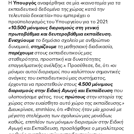
Η
Υπουργός
αναφέρθηκε σε μία
«καινοτομία για τα
εκπαιδευτικά δεδομένα της χώρας κατά την
τελευταία δεκαετία»
που εμπεριέχει ο
προϋπολογισμός του Υπουργείου για το 2021:
«10.500 μόνιμους διορισμούς στη γενική
πρωτοβάθμια και δευτεροβάθμια εκπαίδευση.
Ενισχύουμε
το δημόσιο σχολείο με ανθρώπινο
δυναμικό,
στηρίζουμε
τη μαθησιακή διαδικασία,
παρέχουμε
στους εκπαιδευτικούς μας
σταθερότητα, προοπτική
και δυνατότητες
επαγγελματικής ανέλιξης.».
Προσέθεσε, δε, ότι
«οι
μόνιμοι αυτοί διορισμοί, που καλύπτουν σημαντικές
ανάγκες του εκπαιδευτικού μας συστήματος,
έρχονται να προστεθούν στους
4.500 μόνιμους
διορισμούς στην Ειδική Αγωγή και Εκπαίδευση
που
υλοποιήσαμε φέτος, τους
πρώτους
στην ιστορία της
χώρας στον ευαίσθητο αυτό χώρο της εκπαίδευσης.»
Διευκρίνισε, επιπλέον, ότι
«Φέτος ήταν μία χρονιά με
μέγιστη στελέχωση των σχολικών μας μονάδων,
καθώς, επιπλέον των μόνιμων διορισμών στην Ειδική
Αγωγή και Εκπαίδευση, προσλήφθηκε ο μεγαλύτερος