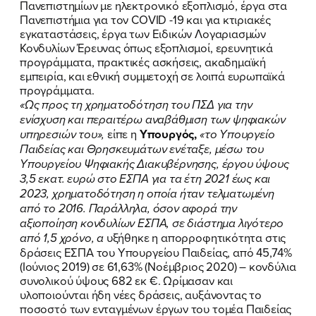
Πανεπιστημίων με ηλεκτρονικό εξοπλισμό, έργα στα
Πανεπιστήμια για τον COVID -19 και για κτιριακές
εγκαταστάσεις, έργα των Ειδικών Λογαριασμών
Κονδυλίων Έρευνας όπως εξοπλισμοί, ερευνητικά
προγράμματα, πρακτικές ασκήσεις, ακαδημαϊκή
εμπειρία, και εθνική συμμετοχή σε λοιπά ευρωπαϊκά
προγράμματα.
«Ως προς τη χρηματοδότηση του ΠΣΔ για την
ενίσχυση και περαιτέρω αναβάθμιση των ψηφιακών
υπηρεσιών του»,
είπε η
Υπουργός,
«το Υπουργείο
Παιδείας και Θρησκευμάτων ενέταξε, μέσω του
Υπουργείου Ψηφιακής Διακυβέρνησης, έργου ύψους
3,5 εκατ. ευρώ στο ΕΣΠΑ για τα έτη 2021 έως και
2023, χρηματοδότηση η οποία ήταν τελματωμένη
από το 2016.
Παράλληλα, όσον αφορά την
αξιοποίηση κονδυλίων ΕΣΠΑ, σε διάστημα λιγότερο
από 1,5 χρόνο, α
υξήθηκε η απορροφητικότητα στις
δράσεις ΕΣΠΑ του Υπουργείου Παιδείας, από 45,74%
(Ιούνιος 2019) σε 61,63% (Νοέμβριος 2020) – κονδύλια
συνολικού ύψους 682 εκ €. Ωρίμασαν και
υλοποιούνται ήδη νέες δράσεις, αυξάνοντας το
ποσοστό των ενταγμένων έργων του τομέα Παιδείας