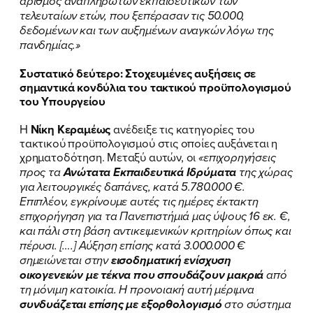
αριθμός αναπληρωτών εκπαιδευτικών των
τελευταίων ετών, που ξεπέρασαν τις 50.000,
δεδομένων και των αυξημένων αναγκών λόγω της
πανδημίας.»
Συστατικό δεύτερο: Στοχευμένες αυξήσεις σε
σημαντικά κονδύλια του τακτικού προϋπολογισμού
του Υπουργείου
Η
Νίκη Κεραμέως
ανέδειξε τις κατηγορίες του
τακτικού προϋπολογισμού στις οποίες αυξάνεται η
χρηματοδότηση. Μεταξύ αυτών, οι
«επιχορηγήσεις
προς τα
Ανώτατα Εκπαιδευτικά Ιδρύματα
της χώρας
για λειτουργικές δαπάνες, κατά 5.780.000 €.
Επιπλέον, εγκρίνουμε αυτές τις ημέρες έκτακτη
επιχορήγηση για τα Πανεπιστήμιά μας ύψους 16 εκ. €,
και πάλι στη βάση αντικειμενικών κριτηρίων όπως και
πέρυσι. [….] Αύξηση επίσης κατά 3.000.000 €
σημειώνεται στην
εισοδηματική ενίσχυση
οικογενειών με τέκνα που σπουδάζουν μακριά
από
τη μόνιμη κατοικία. Η προνοιακή αυτή μέριμνα
συνδυάζεται επίσης με εξορθολογισμό
στο σύστημα