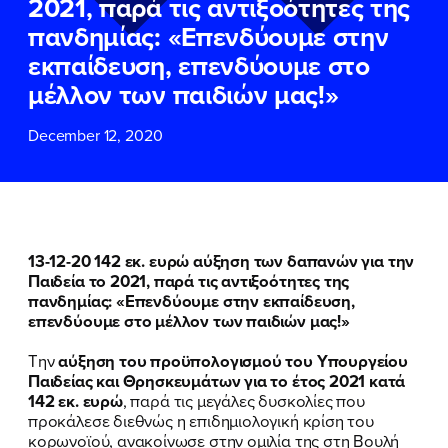
2021, παρά τις αντιξοότητες της
ΕΠΙΘΕΤΟ
ΕΠΙΘΕΤΟ
*
*
πανδημίας: «Επενδύουμε στην
εκπαίδευση, επενδύουμε στο
ΤΗΛΕΦΩΝΟ
ΤΗΛΕΦΩΝΟ
*
μέλλον των παιδιών μας!»
December 12, 2020
EMAIL
EMAIL
*
*
Αποδέχομαι την
Αποδέχομαι την
Πολιτική
Πολιτική
Προστασίας Προσωπικών
Προστασίας Προσωπικών
Δεδομένων
Δεδομένων
και τους τους
και τους τους
Όρους
Όρους
13-12-20
142 εκ. ευρώ αύξηση των δαπανών για την
Χρήσης
Χρήσης
του δικτυακού τόπου του
του δικτυακού τόπου του
Παιδεία το 2021, παρά τις αντιξοότητες της
Πολιτικού Γραφείου της Βουλευτού
Πολιτικού Γραφείου της Βουλευτού
πανδημίας: «Επενδύουμε στην εκπαίδευση,
Νίκης Κεραμέως
Νίκης Κεραμέως
επενδύουμε στο μέλλον των παιδιών μας!»
Την
αύξηση του προϋπολογισμού του Υπουργείου
ΥΠΟΒΟΛΗ
ΥΠΟΒΟΛΗ
Παιδείας και Θρησκευμάτων για το έτος 2021 κατά
142 εκ. ευρώ
, παρά τις μεγάλες δυσκολίες που
προκάλεσε διεθνώς η επιδημιολογική κρίση του
κορωνοϊού, ανακοίνωσε στην ομιλία της στη Βουλή