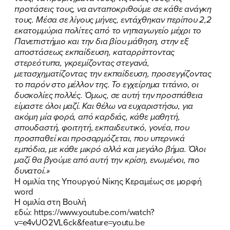
προτάσεις τους, να ανταποκριθούμε σε κάθε ανάγκη
τους. Μέσα σε λίγους μήνες, εντάχθηκαν περίπου 2,2
εκατομμύρια πολίτες από το νηπιαγωγείο μέχρι το
Πανεπιστήμιο και την δια βίου μάθηση, στην εξ
αποστάσεως εκπαίδευση, καταρρίπτοντας
στερεότυπα, γκρεμίζοντας στεγανά,
μετασχηματίζοντας την εκπαίδευση, προσεγγίζοντας
το παρόν στο μέλλον της. Το εγχείρημα τιτάνιο, οι
δυσκολίες πολλές. Όμως, σε αυτή την προσπάθεια
είμαστε όλοι μαζί. Και θέλω να ευχαριστήσω, για
ακόμη μία φορά, από καρδιάς, κάθε μαθητή,
σπουδαστή, φοιτητή, εκπαιδευτικό, γονέα, που
προσπαθεί και προσαρμόζεται, που υπερνικά
εμπόδια, με κάθε μικρό αλλά και μεγάλο βήμα. Όλοι
μαζί θα βγούμε από αυτή την κρίση, ενωμένοι, πιο
δυνατοί.»
Η ομιλία της Υπουργού Νίκης Κεραμέως σε μορφή
word
Η ομιλία στη Βουλή
εδώ:
https://www.youtube.com/watch?
v=e4vUO2VL6ck&feature=youtu.be