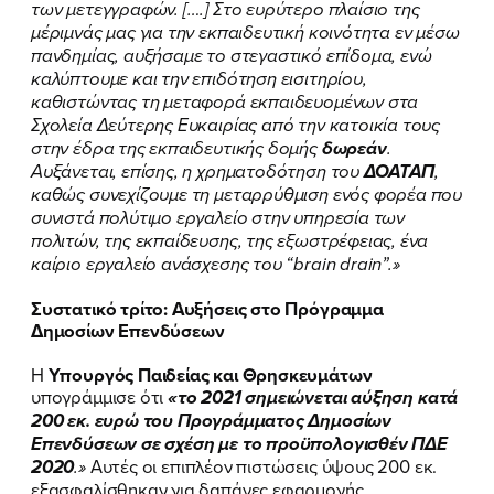
των μετεγγραφών. [….] Στο ευρύτερο πλαίσιο της
μέριμνάς μας για την εκπαιδευτική κοινότητα εν μέσω
πανδημίας, αυξήσαμε το στεγαστικό επίδομα, ενώ
καλύπτουμε και την επιδότηση εισιτηρίου,
καθιστώντας τη μεταφορά εκπαιδευομένων στα
Σχολεία Δεύτερης Ευκαιρίας από την κατοικία τους
στην έδρα της εκπαιδευτικής δομής
δωρεάν
.
Αυξάνεται, επίσης, η χρηματοδότηση του
ΔΟΑΤΑΠ
,
καθώς συνεχίζουμε τη μεταρρύθμιση ενός φορέα που
συνιστά πολύτιμο εργαλείο στην υπηρεσία των
πολιτών, της εκπαίδευσης, της εξωστρέφειας, ένα
καίριο εργαλείο ανάσχεσης του “brain drain”.»
Συστατικό τρίτο: Αυξήσεις στο Πρόγραμμα
Δημοσίων Επενδύσεων
Η
Υπουργός Παιδείας και Θρησκευμάτων
ΠΟΙΑ ΕΙΜΑΙ
υπογράμμισε ότι
«το 2021 σημειώνεται αύξηση κατά
200 εκ. ευρώ
του Προγράμματος Δημοσίων
ΕΡΓΟ
Επενδύσεων σε σχέση με το προϋπολογισθέν ΠΔΕ
2020
.»
Αυτές οι επιπλέον πιστώσεις ύψους 200 εκ.
ΕΚΔΗΛΩΣΕΙΣ
εξασφαλίσθηκαν για δαπάνες εφαρμογής