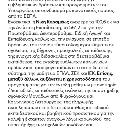
εμβληματικών δράσεων και προγραμμάτων του
ΝΕΑ
Υπουργείου, σε συνδυασμό με κοινοτικούς πόρους
από το ΕΣΠΑ.
Ενδεικτικά, η
Νίκη Κεραμέως
ανέφερε τα 100,6 εκ για
ΕΛΑ ΚΙ ΕΣΥ
την Ανώτατη Εκπαίδευση, τα 561,2 εκ. για την
Πρωτοβάθμια, Δευτεροβάθμια, Ειδική Αγωγή και
Εκπαίδευση, καθώς και την ενίσχυση, σε επίπεδο
δράσεων
,
του ενιαίου τύπου ολοήμερου δημοτικού
σχολείου, της δίχρονης προσχολικής εκπαίδευσης,
FB
IN
TW
YT
LN
VB
TIKTOK
της ενισχυτικής διδασκαλίας στη δευτεροβάθμια
εκπαίδευση, της ένταξης ευάλωτων κοινωνικών
ομάδων και προσφυγοπαίδων στο εκπαιδευτικό
σύστημα, της μαθητεία ΕΠΑΛ, ΣΕΚ και ΙΕΚ.
Επίσης,
μεταξύ άλλων, αυξάνεται η χρηματοδότηση
του
προγράμματος για την ένταξη μαθητών με αναπηρία
ή/και ειδικές εκπαιδευτικές ανάγκες, της υποστήριξης
σχολικών Μονάδων από Ψυχολόγους και
Κοινωνικούς Λειτουργούς, της πληρωμής
αναπληρωτών εκπαιδευτικών καθώς και ειδικού
εκπαιδευτικού και βοηθητικού προσωπικού για την
κάλυψη έκτακτων αναγκών λόγω κορωνοϊού, της
υποστήριξης των σχολικών μονάδων και