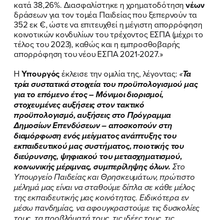
κατά 38,26%. Διασφαλίστηκε η χρηματοδότηση
νέων
δράσεων για τον τομέα Παιδείας που ξεπερνούν τα
352 εκ €, ώστε να επιτευχθεί η μέγιστη απορρόφηση
κοινοτικών κονδυλίων του τρέχοντος ΕΣΠΑ (μέχρι το
τέλος του 2023), καθώς και η εμπροσθοβαρής
απορρόφηση του νέου ΕΣΠΑ 2021-2027.»
Η
Υπουργός
έκλεισε την ομιλία της, λέγοντας:
«
Τα
τρία συστατικά στοιχεία του προϋπολογισμού μας
για το επόμενο έτος – Μόνιμοι διορισμοί,
στοχευμένες αυξήσεις στον τακτικό
προϋπολογισμό, αυξήσεις στο Πρόγραμμα
Δημοσίων Επενδύσεων – αποσκοπούν στη
διαμόρφωση ενός μείγματος ανάπτυξης του
εκπαιδευτικού μας συστήματος, ποιοτικής του
διεύρυνσης, ψηφιακού του μετασχηματισμού,
κοινωνικής μέριμνας, συμπερίληψης όλων.
Στο
Υπουργείο Παιδείας και Θρησκευμάτων, πρώτιστο
μέλημά μας είναι να σταθούμε δίπλα σε κάθε μέλος
της εκπαιδευτικής μας κοινότητας. Ειδικότερα εν
μέσω πανδημίας, να αφουγκραστούμε τις δυσκολίες
τους, τα προβλήματά τους, τις ιδέες τους, τις