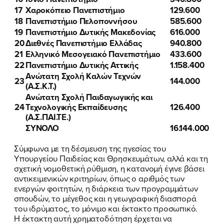
17
Χαροκόπειο Πανεπιστήμιο
129.600
18
Πανεπιστήμιο Πελοποννήσου
585.600
19
Πανεπιστήμιο Δυτικής Μακεδονίας
616.000
20
Διεθνές Πανεπιστήμιο Ελλάδας
940.800
21
Ελληνικό Μεσογειακό Πανεπιστήμιο
433.600
22
Πανεπιστήμιο Δυτικής Αττικής
1.158.400
Ανώτατη Σχολή Καλών Τεχνών
23
144.000
(Α.Σ.Κ.Τ.)
Ανώτατη Σχολή Παιδαγωγικής και
24
Τεχνολογικής Εκπαίδευσης
126.400
(Α.Σ.ΠΑΙ.ΤΕ.)
ΣΥΝΟΛΟ
16.144.000
Σύμφωνα με τη δέσμευση της ηγεσίας του
Υπουργείου Παιδείας και Θρησκευμάτων, αλλά και τη
σχετική νομοθετική ρύθμιση, η κατανομή έγινε βάσει
αντικειμενικών κριτηρίων, όπως ο αριθμός των
ενεργών φοιτητών, η διάρκεια των προγραμμάτων
σπουδών, το μέγεθος και η γεωγραφική διασπορά
του ιδρύματος, το μόνιμο και έκτακτο προσωπικό.
Η έκτακτη αυτή χρηματοδότηση έρχεται να