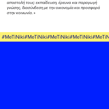
αποστολή τους: εκπαίδευση, έρευνα και παραγωγή
γνώσης, διασύνδεση με την οικονομία και προσφορά
στην κοινωνία
. »
#MeTiNiki#MeTiNiki#MeTiNiki#MeTiNiki#MeTiN