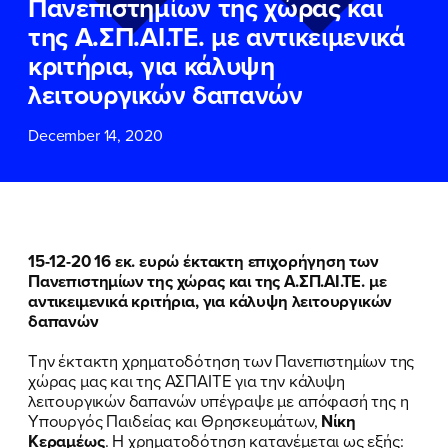
Πανεπιστημίων της χώρας και
ΕΠΙΘΕΤΟ
ΕΠΙΘΕΤΟ
*
*
της Α.ΣΠ.ΑΙ.ΤΕ. με αντικειμενικά
κριτήρια, για κάλυψη
ΤΗΛΕΦΩΝΟ
ΤΗΛΕΦΩΝΟ
*
λειτουργικών δαπανών
December 14, 2020
EMAIL
EMAIL
*
*
Αποδέχομαι την
Αποδέχομαι την
Πολιτική
Πολιτική
Προστασίας Προσωπικών
Προστασίας Προσωπικών
Δεδομένων
Δεδομένων
και τους τους
και τους τους
Όρους
Όρους
15-12-20 16 εκ. ευρώ έκτακτη επιχορήγηση των
Χρήσης
Χρήσης
του δικτυακού τόπου του
του δικτυακού τόπου του
Πανεπιστημίων της χώρας και της Α.ΣΠ.ΑΙ.ΤΕ. με
Πολιτικού Γραφείου της Βουλευτού
Πολιτικού Γραφείου της Βουλευτού
αντικειμενικά κριτήρια, για κάλυψη λειτουργικών
Νίκης Κεραμέως
Νίκης Κεραμέως
δαπανών
Την έκτακτη χρηματοδότηση των Πανεπιστημίων της
ΥΠΟΒΟΛΗ
ΥΠΟΒΟΛΗ
χώρας μας και της ΑΣΠΑΙΤΕ για την κάλυψη
λειτουργικών δαπανών υπέγραψε με απόφασή της η
Υπουργός Παιδείας και Θρησκευμάτων,
Νίκη
Κεραμέως
. Η χρηματοδότηση κατανέμεται ως εξής: