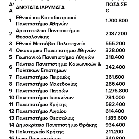
Α/
ΠΟΣΑ ΣΕ
ΑΝΩΤΑΤΑ ΙΔΡΥΜΑΤΑ
Α
€
Εθνικό και Καποδιστριακό
1
1.700.800
Πανεπιστήμιο Αθηνών
Αριστοτέλειο Πανεπιστήμιο
2
2.187.200
Θεσσαλονίκης
3
Εθνικό Μετσόβιο Πολυτεχνείο
555.200
4
Οικονομικό Πανεπιστήμιο Αθηνών
328.000
5
Γεωπονικό Πανεπιστήμιο Αθηνών
318.400
Πάντειο Πανεπιστήμιο Κοινωνικών &
6
342.400
Πολιτικών Επιστημών
7
Πανεπιστήμιο Πειραιώς
361.600
8
Πανεπιστήμιο Μακεδονίας
286.400
9
Πανεπιστήμιο Πατρών
1.276.800
10
Πανεπιστήμιο Ιωαννίνων
784.000
11
Πανεπιστήμιο Κρήτης
582.400
12
Πανεπιστήμιο Αιγαίου
614.400
13
Πανεπιστήμιο Θεσσαλίας
1.185.600
14
Δημοκρίτειο Πανεπιστήμιο Θράκης
934.400
15
Πολυτεχνείο Κρήτης
211.200
16
Ιόνιο Πανεπιστήμιο
340.800