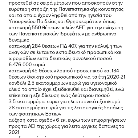
προστεθεί σε σειρά μέτρων που αποσκοπούν στην
ευρύτερη στήριξη της Πανεπιστημιακής κοινότητας
και τα οποία έχουν ληφθεί από την ηγεσία του
Υπουργείου Παιδείας και Θρησκευμάτων, όπως:
κατανομή 550 θέσεων μελών ΔΕΠ για την ενίσχυση
των Πανεπιστημιακών Ιδρυμάτων με ανθρώπινο
δυναμικό
κατανομή 284 θέσεων ΠΔ 407, για την κάλυψη των
ΠΟΙΑ ΕΙΜΑΙ
αναγκών σε έκτακτο εκπαιδευτικό προσωπικό και
ωρομισθίων εκπαιδευτικών, συνολικού ποσού
ΕΡΓΟ
6.476.000 ευρώ
κατανομή 45 θέσεων λοιπού προσωπικού και 134
ΕΚΔΗΛΩΣΕΙΣ
θέσεων διοικητικού προσωπικού για τα έτη 2020-21
κονδύλι 2,5 εκατομμυρίων ευρώ για υγειονομικό
ΝΕΑ
υλικό το οποίο έχει εξειδικευθεί και διανεμηθεί, ενώ
επίκειται η εξειδίκευση ενός δεύτερου ποσού
3,5 εκατομμύρια ευρώ για ηλεκτρονικό εξοπλισμό
ΕΛΑ ΚΙ ΕΣΥ
28 εκατομμύρια ευρώ για τις λειτουργικές δαπάνες
των φοιτητικών Εστιών
αύξηση κατά σχεδόν 6 εκ. ευρώ των επιχορηγήσεων
προς τα ΑΕΙ της χώρας για λειτουργικές δαπάνες το
2021
FB
IN
TW
YT
LN
VB
TIKTOK