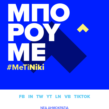
ΜΠΟ
ΡΟΥ
ΜΕ
#MeTi
Niki
FB
IN
TW
YT
LN
VB
TIKTOK
ΝΕΑ ΔΗΜΟΚΡΑΤΙΑ