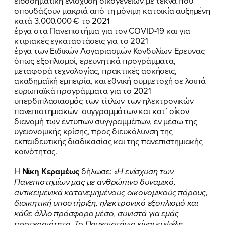
εισοδηματική ενίσχυση οικογενειών με τέκνα που
σπουδάζουν μακριά από τη μόνιμη κατοικία αυξημένη
κατά 3.000.000 € το 2021
έργα στα Πανεπιστήμια για τον COVID-19 και για
κτιριακές εγκαταστάσεις για το 2021
έργα των Ειδικών Λογαριασμών Κονδυλίων Έρευνας
όπως εξοπλισμοί, ερευνητικά προγράμματα,
μεταφορά τεχνολογίας, πρακτικές ασκήσεις,
ακαδημαϊκή εμπειρία, και εθνική συμμετοχή σε λοιπά
ευρωπαϊκά προγράμματα για το 2021
υπερδιπλασιασμός των τίτλων των ηλεκτρονικών
πανεπιστημιακών συγγραμμάτων και κατ’ οίκον
διανομή των έντυπων συγγραμμάτων, εν μέσω της
υγειονομικής κρίσης, προς διευκόλυνση της
εκπαιδευτικής διαδικασίας και της πανεπιστημιακής
κοινότητας.
Η
Νίκη Κεραμέως
δήλωσε:
«Η ενίσχυση των
Πανεπιστημίων μας με ανθρώπινο δυναμικό,
αντικειμενικά κατανεμημένους οικονομικούς πόρους,
διοικητική υποστήριξη, ηλεκτρονικό εξοπλισμό και
κάθε άλλο πρόσφορο μέσο, συνιστά για εμάς
προτεραιότητα. Το Πανεπιστήμιο είναι κυψέλη