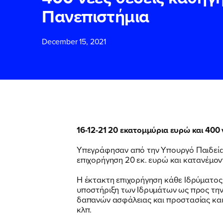
Πανεπιστήμια
ΕΠΙΘΕΤΟ
ΕΠΙΘΕΤΟ
*
*
December 15, 2021
ΤΗΛΕΦΩΝΟ
ΤΗΛΕΦΩΝΟ
*
EMAIL
EMAIL
*
*
16-12-21 20 εκατομμύρια ευρώ και 400
Υπεγράφησαν από την Υπουργό Παιδεί
Αποδέχομαι τη
Αποδέχομαι τη
επιχορήγηση 20 εκ. ευρώ και κατανέμον
δικτυακού τόπο
δικτυακού τόπο
Η έκτακτη επιχορήγηση κάθε Ιδρύματος
υποστήριξη των Ιδρυμάτων ως προς τη
δαπανών ασφάλειας και προστασίας και
ΥΠΟΒΟΛΗ
ΥΠΟΒΟΛΗ
κλπ.