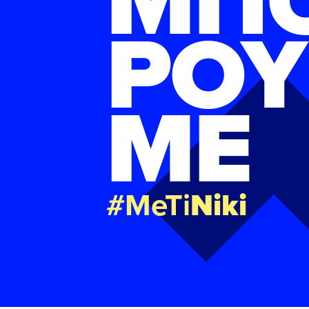
ΜΠ
ΡΟΥ
ΜΕ
#MeTi
Niki