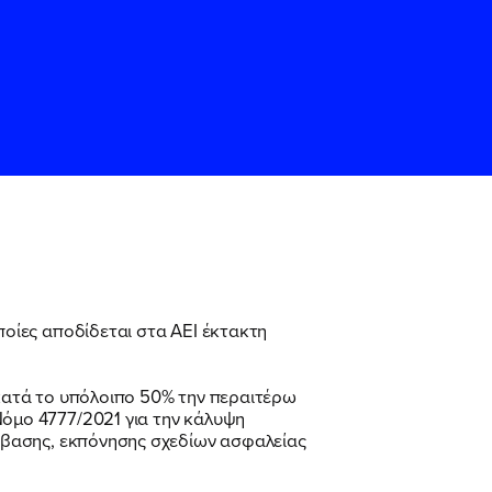
οποίες αποδίδεται στα ΑΕΙ έκτακτη
ς
ς
Όρους Χρήσης
Όρους Χρήσης
του
του
κατά το υπόλοιπο 50% την περαιτέρω
όμο 4777/2021 για την κάλυψη
σβασης, εκπόνησης σχεδίων ασφαλείας