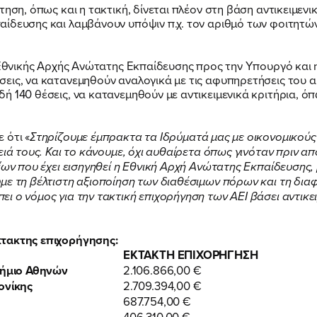
ηση, όπως και η τακτική, δίνεται πλέον στη βάση αντικειμενι
ίδευσης και λαμβάνουν υπόψιν π.χ. τον αριθμό των φοιτητών
 Εθνικής Αρχής Ανώτατης Εκπαίδευσης προς την Υπουργό και η
εις, να κατανεμηθούν αναλογικά με τις αφυπηρετήσεις του 
 140 θέσεις, να κατανεμηθούν με αντικειμενικά κριτήρια, όπ
 ότι «
Στηρίζουμε έμπρακτα τα Ιδρύματά μας με οικονομικούς
ειά τους. Και το κάνουμε, όχι αυθαίρετα όπως γινόταν πριν α
ίων που έχει εισηγηθεί η Εθνική Αρχή Ανώτατης Εκπαίδευσης, 
με τη βέλτιστη αξιοποίηση των διαθέσιμων πόρων και τη δια
ι ο νόμος για την τακτική επιχορήγηση των ΑΕΙ βάσει αντικε
κτακτης επιχορήγησης:
ΕΚΤΑΚΤΗ ΕΠΙΧΟΡΗΓΗΣΗ
τήμιο Αθηνών
2.106.866,00 €
ονίκης
2.709.394,00 €
687.754,00 €
406.310,00 €