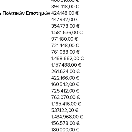
394.418,00 €
ΠΟΙΑ ΕΙΜΑΙ
& Πολιτικών Επιστημών
424.148,00 €
447.932,00 €
354.778,00 €
ΕΡΓΟ
1.581.636,00 €
971.180,00 €
721.448,00 €
761.088,00 €
ΕΚΔΗΛΩΣΕΙΣ
1.468.662,00 €
1.157.488,00 €
261.624,00 €
ΝΕΑ
422.166,00 €
160.542,00 €
725.412,00 €
763.070,00 €
ΕΛΑ ΚΙ ΕΣΥ
1.165.416,00 €
537.122,00 €
1.434.968,00 €
156.578,00 €
180.000,00 €