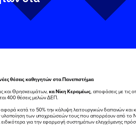
 νέες θέσεις καθηγητών στα Πανεπιστήμια
ας και Θρησκευμάτων,
κα Νίκη Κεραμέως
, αποφάσεις με τις 
ν
ν
Πολιτική Προστασίας Προσωπικών Δεδομένων
Πολιτική Προστασίας Προσωπικών Δεδομένων
και τους του
και τους του
ται 400 θέσεις μελών ΔΕΠ.
υ του Πολιτικού Γραφείου της Βουλευτού Νίκης Κεραμέως
υ του Πολιτικού Γραφείου της Βουλευτού Νίκης Κεραμέως
 αφορά κατά το 50% την κάλυψη λειτουργικών δαπανών και 
ν υλοποίηση των υποχρεώσεών τους που απορρέουν από το Ν
 ειδικότερα για την εφαρμογή συστημάτων ελεγχόμενης πρό