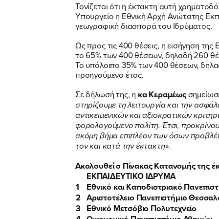
Τονίζεται ότι η έκτακτη αυτή χρηματοδότ
Υπουργείο η Εθνική Αρχή Ανώτατης Εκπα
γεωγραφική διασπορά του Ιδρύματος.
Ως προς τις 400 θέσεις, η εισήγηση της
το 65% των 400 θέσεων, δηλαδή 260 θέσ
Το υπόλοιπο 35% των 400 θέσεων, δηλαδή
προηγούμενο έτος.
Σε δήλωσή της, η
κα Κεραμέως
σημείωσε
στηρίζουμε τη λειτουργία και την ασφάλ
αντικειμενικών και αξιοκρατικών κριτηρ
φορολογούμενο πολίτη. Έτσι, προκρίνου
ακόμη βήμα επιπλέον των όσων προβλέπε
τον και κατά την έκτακτη
».
Ακολουθεί ο Πίνακας Κατανομής της έ
ΕΚΠΑΙΔΕΥΤΙΚΟ ΙΔΡΥΜΑ
1
Εθνικό και Καποδιστριακό Πανεπισ
2
Αριστοτέλειο Πανεπιστήμιο Θεσσαλ
3
Εθνικό Μετσόβιο Πολυτεχνείο
4
Οικονομικό Πανεπιστήμιο Αθηνών