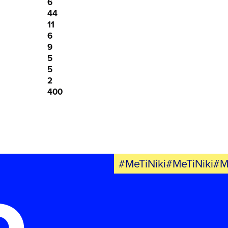
6
44
11
6
9
5
5
2
400
#MeTiNiki#MeTiNiki#M