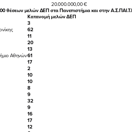
20.000.000,00 €
FB
IN
TW
YT
LN
VB
TIKTOK
0 θέσεων μελών ΔΕΠ στα Πανεπιστήμια και στην Α.Σ.ΠΑΙ.Τ.Ε
Κατανομή μελών ΔΕΠ
3
ονίκης
62
11
20
13
τήμιο Αθηνών
61
17
2
10
10
8
9
32
9
16
17
12