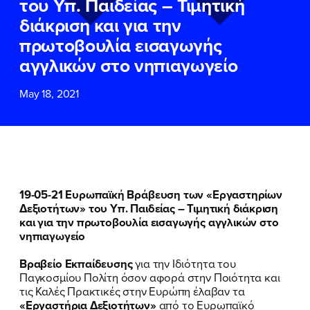
του Υπ. Παιδείας – Τιμητική
ΕΠΙΘΕΤΟ
ΕΠΙΘΕΤΟ
*
*
διάκριση και για την
πρωτοβουλία εισαγωγής
ΤΗΛΕΦΩΝΟ
ΤΗΛΕΦΩΝΟ
*
αγγλικών στο νηπιαγωγείο
May 18, 2021
EMAIL
EMAIL
*
*
Αποδέχομαι την
Αποδέχομαι την
Πολιτική
Πολιτική
Προστασίας Προσωπικών
Προστασίας Προσωπικών
Δεδομένων
Δεδομένων
και τους τους
και τους τους
Όρους
Όρους
Χρήσης
Χρήσης
του δικτυακού τόπου του
του δικτυακού τόπου του
19-05-21 Ευρωπαϊκή Βράβευση των «Εργαστηρίων
Πολιτικού Γραφείου της Βουλευτού
Πολιτικού Γραφείου της Βουλευτού
Δεξιοτήτων» του Υπ. Παιδείας – Τιμητική διάκριση
Νίκης Κεραμέως
Νίκης Κεραμέως
και για την πρωτοβουλία εισαγωγής αγγλικών στο
νηπιαγωγείο
ΥΠΟΒΟΛΗ
ΥΠΟΒΟΛΗ
Βραβείο Εκπαίδευσης
για την Ιδιότητα του
Παγκοσμίου Πολίτη όσον αφορά στην Ποιότητα και
τις Καλές Πρακτικές στην Ευρώπη έλαβαν τα
«Εργαστήρια Δεξιοτήτων»
από το Ευρωπαϊκό