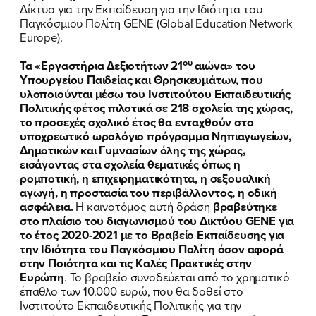
Δίκτυο για την Εκπαίδευση για την Ιδιότητα του
Παγκόσμιου Πολίτη GENE (Global Education Network
Europe).
ου
Τα «Εργαστήρια Δεξιοτήτων 21
αιώνα» του
Υπουργείου Παιδείας και Θρησκευμάτων, που
υλοποιούνται μέσω του Ινστιτούτου Εκπαιδευτικής
Πολιτικής φέτος πιλοτικά σε 218 σχολεία της χώρας,
το προσεχές σχολικό έτος θα ενταχθούν στο
υποχρεωτικό ωρολόγιο πρόγραμμα Νηπιαγωγείων,
Δημοτικών και Γυμνασίων όλης της χώρας,
εισάγοντας στα σχολεία θεματικές όπως η
ρομποτική, η επιχειρηματικότητα, η σεξουαλική
αγωγή, η προστασία του περιβάλλοντος, η οδική
ασφάλεια.
Η καινοτόμος αυτή δράση
βραβεύτηκε
στο πλαίσιο του διαγωνισμού του Δικτύου
GENE
για
το έτος 2020-2021 με το Βραβείο Εκπαίδευσης για
την Ιδιότητα του Παγκόσμιου Πολίτη όσον αφορά
στην Ποιότητα και τις Καλές Πρακτικές στην
Ευρώπη
. Το βραβείο συνοδεύεται από το χρηματικό
έπαθλο των 10.000 ευρώ, που θα δοθεί στο
Ινστιτούτο Εκπαιδευτικής Πολιτικής για την