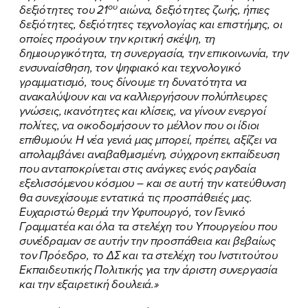
ου
δεξιότητες του 21
αιώνα, δεξιότητες ζωής, ήπιες
δεξιότητες, δεξιότητες τεχνολογίας και επιστήμης, οι
οποίες προάγουν την κριτική σκέψη, τη
δημιουργικότητα, τη συνεργασία, την επικοινωνία, την
ενσυναίσθηση, τον ψηφιακό και τεχνολογικό
γραμματισμό, τους δίνουμε τη δυνατότητα να
ανακαλύψουν και να καλλιεργήσουν πολύπλευρες
γνώσεις, ικανότητες και κλίσεις, να γίνουν ενεργοί
πολίτες, να οικοδομήσουν το μέλλον που οι ίδιοι
επιθυμούν. Η νέα γενιά μας μπορεί, πρέπει, αξίζει να
απολαμβάνει αναβαθμισμένη, σύγχρονη εκπαίδευση
που ανταποκρίνεται στις ανάγκες ενός ραγδαία
εξελισσόμενου κόσμου – και σε αυτή την κατεύθυνση
θα συνεχίσουμε εντατικά τις προσπάθειές μας.
Ευχαριστώ θερμά την Υφυπουργό, τον Γενικό
Γραμματέα και όλα τα στελέχη του Υπουργείου που
συνέδραμαν σε αυτήν την προσπάθεια και βεβαίως
τον Πρόεδρο, το ΔΣ και τα στελέχη του Ινστιτούτου
Εκπαιδευτικής Πολιτικής για την άριστη συνεργασία
και την εξαιρετική δουλειά.»