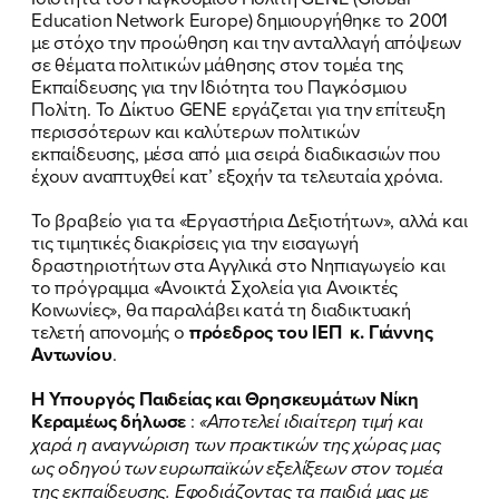
ΕΡΓΟ
Education Network Europe) δημιουργήθηκε το 2001
με στόχο την προώθηση και την ανταλλαγή απόψεων
ΕΚΔΗΛΩΣΕΙΣ
σε θέματα πολιτικών μάθησης στον τομέα της
Εκπαίδευσης για την Ιδιότητα του Παγκόσμιου
ΝΕΑ
Πολίτη. Το Δίκτυο GENE εργάζεται για την επίτευξη
περισσότερων και καλύτερων πολιτικών
ΕΛΑ ΚΙ ΕΣΥ
εκπαίδευσης, μέσα από μια σειρά διαδικασιών που
έχουν αναπτυχθεί κατ’ εξοχήν τα τελευταία χρόνια.
Το βραβείο για τα «Εργαστήρια Δεξιοτήτων», αλλά και
τις τιμητικές διακρίσεις για την εισαγωγή
FB
IN
TW
YT
LN
VB
TIKTOK
δραστηριοτήτων στα Αγγλικά στο Νηπιαγωγείο και
το πρόγραμμα «Ανοικτά Σχολεία για Ανοικτές
Κοινωνίες», θα παραλάβει κατά τη διαδικτυακή
τελετή απονομής ο
πρόεδρος του ΙΕΠ κ. Γιάννης
Αντωνίου
.
Η Υπουργός Παιδείας και Θρησκευμάτων Νίκη
Κεραμέως δήλωσε
:
«Αποτελεί ιδιαίτερη τιμή και
χαρά η αναγνώριση των πρακτικών της χώρας μας
ως οδηγού των ευρωπαϊκών εξελίξεων στον τομέα
της εκπαίδευσης. Εφοδιάζοντας τα παιδιά μας με