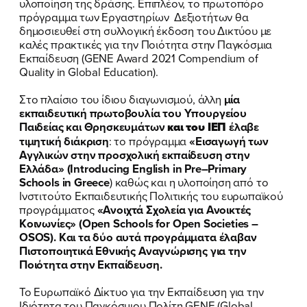
υλοποίηση της δράσης. Επιπλέον, το πρωτοπόρο
πρόγραμμα των Εργαστηρίων Δεξιοτήτων θα
δημοσιευθεί στη συλλογική έκδοση του Δικτύου με
καλές πρακτικές για την Ποιότητα στην Παγκόσμια
Εκπαίδευση (GENE Award 2021 Compendium of
Quality in Global Education).
Στο πλαίσιο του ίδιου διαγωνισμού, άλλη
μία
εκπαιδευτική πρωτοβουλία του Υπουργείου
Παιδείας και Θρησκευμάτων
και του ΙΕΠ
έλαβε
τιμητική διάκριση
: το πρόγραμμα
«Εισαγωγή των
Αγγλικών στην προσχολική εκπαίδευση στην
Ελλάδα» (
Introducing
English
in
Pre
–
Primary
Schools
in
Greece
) καθώς και η υλοποίηση από το
Ινστιτούτο Εκπαιδευτικής Πολιτικής του ευρωπαϊκού
προγράμματος
«Ανοιχτά Σχολεία για Ανοικτές
Κοινωνίες» (
Open
Schools
for
Open
Societies
–
OSOS
). Και τα δύο αυτά προγράμματα έλαβαν
Πιστοποιητικά Εθνικής Αναγνώρισης για την
Ποιότητα στην Εκπαίδευση.
ΠΟΙΑ ΕΙΜΑΙ
Το Ευρωπαϊκό Δίκτυο για την Εκπαίδευση για την
Ιδιότητα του Παγκόσμιου Πολίτη GENE (Global