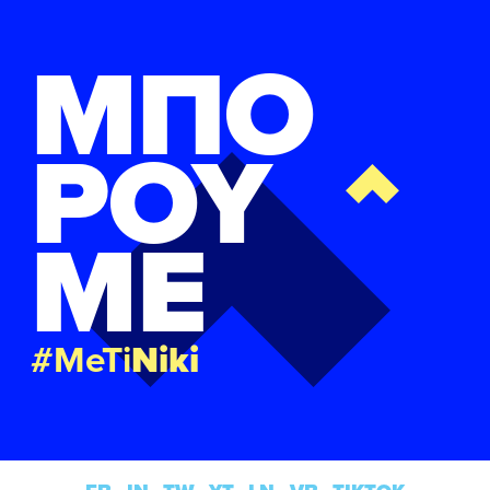
ΜΠΟ
ΡΟΥ
ΜΕ
#MeTi
Niki