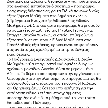
ιδιωτικής εκπαίδευσης, θεσπίζεται – για πρώτη φορά
στο ελληνικό εκπαιδευτικό σύστημα – πρόγραμμα
ενισχυτικής διδασκαλίας για τα Ειδικά πανελλαδικώς
εξεταζόμενα Μαθήματα στο δημόσιο σχολείο
ΠΟΙΑ ΕΙΜΑΙ
(«Πρόγραμμα Ενισχυτικής Διδασκαλίας Ειδικών
Μαθημάτων»). Στο νέο αυτό πρόγραμμα θα μπορούν
να συμμετέχουν μαθητές της Γ’ τάξης Γενικών και
ΕΡΓΟ
Επαγγελματικών Λυκείων, οι οποίοι επιθυμούν να
εξεταστούν σε επιμέρους Ειδικά Μαθήματα στις
ΕΚΔΗΛΩΣΕΙΣ
Πανελλαδικές εξετάσεις, προκειμένου να φοιτήσουν
στις αντίστοιχες σχολές/τμήματα τριτοβάθμιας
ΝΕΑ
εκπαίδευσης.
Το Πρόγραμμα Ενισχυτικής Διδασκαλίας Ειδικών
Μαθημάτων θα εφαρμοστεί ανά ομάδες όμορων
ΕΛΑ ΚΙ ΕΣΥ
σχολικών μονάδων Λυκείου ή/και σε μεμονωμένα
Λύκεια. Τα θέματα που αφορούν στην οργάνωση, στη
λειτουργία και στην υλοποίηση του προγράμματος θα
καθορισθούν με απόφαση του Υπουργού Παιδείας
και Θρησκευμάτων, ύστερα από εισήγηση για την
FB
IN
TW
YT
LN
VB
TIKTOK
κατάρτιση ειδικού ετήσιου προγράμματος
υποστήριξης ανά ειδικό μάθημα από το Ινστιτούτο
Εκπαιδευτικής Πολιτικής.
Το πρόγραμμα μπορεί να χρηματοδοτείται από