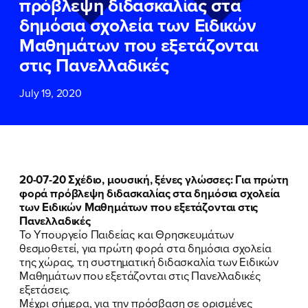
πρόβλεψη διδασκαλίας στα
ΕΠΙΘΕΤΟ
ΕΠΙΘΕΤΟ
*
*
δημόσια σχολεία των Ειδικών
Μαθημάτων που εξετάζονται
ΤΗΛΕΦΩΝΟ
ΤΗΛΕΦΩΝΟ
*
στις Πανελλαδικές
July 19, 2020
EMAIL
EMAIL
*
*
Αποδέχομαι την
Αποδέχομαι την
Πολιτική
Πολιτική
Προστασίας Προσωπικών
Προστασίας Προσωπικών
Δεδομένων
Δεδομένων
και τους τους
και τους τους
Όρους
Όρους
20-07-20 Σχέδιο, μουσική, ξένες γλώσσες: Για πρώτη
Χρήσης
Χρήσης
του δικτυακού τόπου του
του δικτυακού τόπου του
φορά πρόβλεψη διδασκαλίας στα δημόσια σχολεία
Πολιτικού Γραφείου της Βουλευτού
Πολιτικού Γραφείου της Βουλευτού
των Ειδικών Μαθημάτων που εξετάζονται στις
Νίκης Κεραμέως
Νίκης Κεραμέως
Πανελλαδικές
Το Υπουργείο Παιδείας και Θρησκευμάτων
θεσμοθετεί, για πρώτη φορά στα δημόσια σχολεία
ΥΠΟΒΟΛΗ
ΥΠΟΒΟΛΗ
της χώρας, τη συστηματική διδασκαλία των Ειδικών
Μαθημάτων που εξετάζονται στις Πανελλαδικές
εξετάσεις.
Μέχρι σήμερα, για την πρόσβαση σε ορισμένες