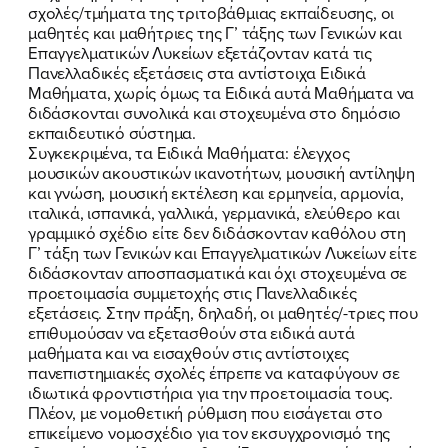
σχολές/τμήματα της τριτοβάθμιας εκπαίδευσης, οι
μαθητές και μαθήτριες της Γ’ τάξης των Γενικών και
Επαγγελματικών Λυκείων εξετάζονταν κατά τις
Πανελλαδικές εξετάσεις στα αντίστοιχα Ειδικά
Μαθήματα, χωρίς όμως τα Ειδικά αυτά Μαθήματα να
διδάσκονται συνολικά και στοχευμένα στο δημόσιο
εκπαιδευτικό σύστημα.
Συγκεκριμένα, τα Ειδικά Μαθήματα: έλεγχος
μουσικών ακουστικών ικανοτήτων, μουσική αντίληψη
και γνώση, μουσική εκτέλεση και ερμηνεία, αρμονία,
ιταλικά, ισπανικά, γαλλικά, γερμανικά, ελεύθερο και
γραμμικό σχέδιο είτε δεν διδάσκονταν καθόλου στη
Γ’ τάξη των Γενικών και Επαγγελματικών Λυκείων είτε
διδάσκονταν αποσπασματικά και όχι στοχευμένα σε
προετοιμασία συμμετοχής στις Πανελλαδικές
εξετάσεις. Στην πράξη, δηλαδή, οι μαθητές/-τριες που
επιθυμούσαν να εξετασθούν στα ειδικά αυτά
μαθήματα και να εισαχθούν στις αντίστοιχες
πανεπιστημιακές σχολές έπρεπε να καταφύγουν σε
ιδιωτικά φροντιστήρια για την προετοιμασία τους.
Πλέον, με νομοθετική ρύθμιση που εισάγεται στο
επικείμενο νομοσχέδιο για τον εκσυγχρονισμό της