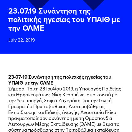
ΕΠΙΘΕΤΟ
ΕΠΙΘΕΤΟ
*
*
23.07.19 Συνάντηση της
πολιτικής ηγεσίας του ΥΠΑΙΘ με
ΤΗΛΕΦΩΝΟ
ΤΗΛΕΦΩΝΟ
*
την ΟΛΜΕ
July 22, 2019
EMAIL
EMAIL
*
*
Αποδέχομαι την
Αποδέχομαι την
Πολιτική
Πολιτική
Προστασίας Προσωπικών
Προστασίας Προσωπικών
Δεδομένων
Δεδομένων
και τους τους
και τους τους
Όρους
Όρους
23-07-19 Συνάντηση της πολιτικής ηγεσίας του
Χρήσης
Χρήσης
του δικτυακού τόπου του
του δικτυακού τόπου του
ΥΠΑΙΘ με την ΟΛΜΕ
Πολιτικού Γραφείου της Βουλευτού
Πολιτικού Γραφείου της Βουλευτού
Σήμερα, Τρίτη 23 Ιουλίου 2019, η Υπουργός Παιδείας
Νίκης Κεραμέως
Νίκης Κεραμέως
και Θρησκευμάτων, Νίκη Κεραμέως, από κοινού με
την Υφυπουργό, Σοφία Ζαχαράκη, και την Γενική
Γραμματέα Πρωτοβάθμιας, Δευτεροβάθμιας
ΥΠΟΒΟΛΗ
ΥΠΟΒΟΛΗ
Εκπαίδευσης και Ειδικής Αγωγής, Αναστασία Γκίκα,
πραγματοποίησαν συνάντηση με τη Ομοσπονδία
ΠΟΙΑ ΕΙΜΑΙ
Λειτουργών Μέσης Εκπαίδευσης (ΟΛΜΕ) με θέμα το
σύστημα πρόσβασης στην Τριτοβάθμια εκπαίδευση.