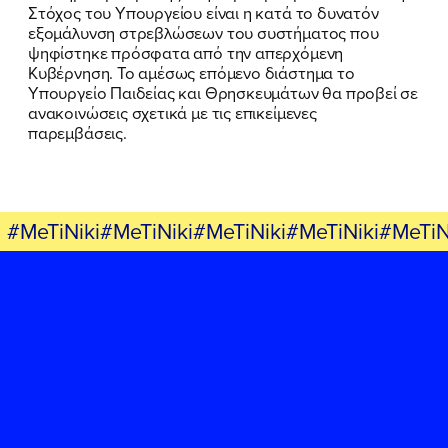
ΕΡΓΟ
Στόχος του Υπουργείου είναι η κατά το δυνατόν
εξομάλυνση στρεβλώσεων του συστήματος που
ψηφίστηκε πρόσφατα από την απερχόμενη
ΕΚΔΗΛΩΣΕΙΣ
Κυβέρνηση. Το αμέσως επόμενο διάστημα το
Υπουργείο Παιδείας και Θρησκευμάτων θα προβεί σε
ΝΕΑ
ανακοινώσεις σχετικά με τις επικείμενες
παρεμβάσεις.
ΕΛΑ ΚΙ ΕΣΥ
#MeTiNiki#MeTiNiki#MeTiNiki#MeTiNiki#MeTiN
FB
IN
TW
YT
LN
VB
TIKTOK