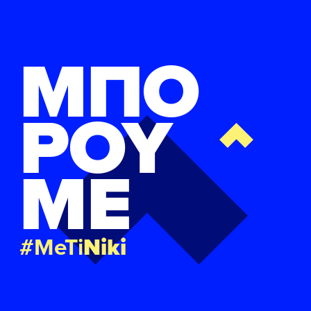
ΜΠΟ
ΡΟΥ
ΜΕ
#MeTi
Niki