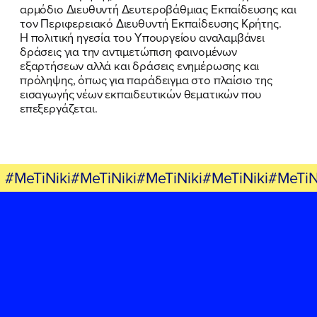
αρμόδιο Διευθυντή Δευτεροβάθμιας Εκπαίδευσης και
ΕΡΓΟ
τον Περιφερειακό Διευθυντή Εκπαίδευσης Κρήτης.
Η πολιτική ηγεσία του Υπουργείου αναλαμβάνει
ΕΚΔΗΛΩΣΕΙΣ
δράσεις για την αντιμετώπιση φαινομένων
εξαρτήσεων αλλά και δράσεις ενημέρωσης και
πρόληψης, όπως για παράδειγμα στο πλαίσιο της
ΝΕΑ
εισαγωγής νέων εκπαιδευτικών θεματικών που
επεξεργάζεται.
ΕΛΑ ΚΙ ΕΣΥ
#MeTiNiki#MeTiNiki#MeTiNiki#MeTiNiki#MeTiN
FB
IN
TW
YT
LN
VB
TIKTOK