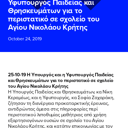
Υφυπουργός Παιδείας και
ΕΠΙΘΕΤΟ
ΕΠΙΘΕΤΟ
*
*
Θρησκευμάτων για το
περιστατικό σε σχολείο του
ΤΗΛΕΦΩΝΟ
ΤΗΛΕΦΩΝΟ
*
Αγίου Νικολάου Κρήτης
October 24, 2019
EMAIL
EMAIL
*
*
Αποδέχομαι την
Αποδέχομαι την
Πολιτική
Πολιτική
Προστασίας Προσωπικών
Προστασίας Προσωπικών
Δεδομένων
Δεδομένων
και τους τους
και τους τους
Όρους
Όρους
25-10-19 Η Υπουργός και η Υφυπουργός Παιδείας
Χρήσης
Χρήσης
του δικτυακού τόπου του
του δικτυακού τόπου του
και Θρησκευμάτων για το περιστατικό σε σχολείο
Πολιτικού Γραφείου της Βουλευτού
Πολιτικού Γραφείου της Βουλευτού
του Αγίου Νικολάου Κρήτης
Νίκης Κεραμέως
Νίκης Κεραμέως
Η Υπουργός Παιδείας και Θρησκευμάτων, κα Νίκη
Κεραμέως, και η Υφυπουργός, κα Σοφία Ζαχαράκη,
ζήτησαν τη διενέργεια προκαταρκτικής έρευνας,
ΥΠΟΒΟΛΗ
ΥΠΟΒΟΛΗ
αντιδρώντας άμεσα στις πληροφορίες περί
περιστατικού λιποθυμίας μαθήτριας από χρήση
εξαρτησιογόνων ουσιών σε σχολείο του Αγίου
ΠΟΙΑ ΕΙΜΑΙ
Νικολάου Κρήτης, και κατόπιν επικοινωνίας με τον