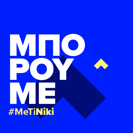
ΜΠΟ
ΡΟΥ
ΜΕ
#MeTi
Niki