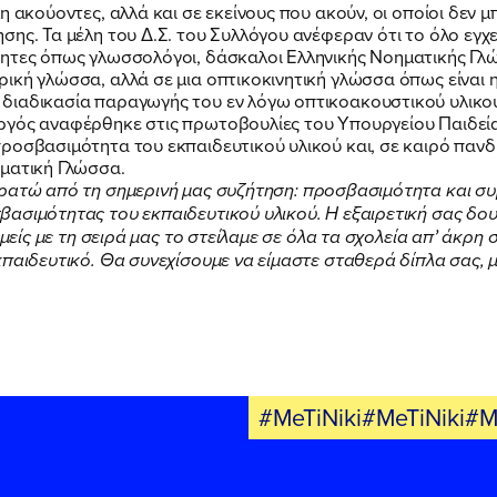
ΕΚΔΗΛΩΣΕΙΣ
η ακούοντες, αλλά και σε εκείνους που ακούν, οι οποίοι δεν 
σης. Τα μέλη του Δ.Σ. του Συλλόγου ανέφεραν ότι το όλο εγ
ητες όπως γλωσσολόγοι, δάσκαλοι Ελληνικής Νοηματικής Γλώσ
ΝΕΑ
ική γλώσσα, αλλά σε μια οπτικοκινητική γλώσσα όπως είναι η
διαδικασία παραγωγής του εν λόγω οπτικοακουστικού υλικού,
ργός αναφέρθηκε στις πρωτοβουλίες του Υπουργείου Παιδε
ροσβασιμότητα του εκπαιδευτικού υλικού και, σε καιρό παν
ΕΛΑ ΚΙ ΕΣΥ
ηματική Γλώσσα.
κρατώ από τη σημερινή μας συζήτηση: προσβασιμότητα και σ
ασιμότητας του εκπαιδευτικού υλικού. Η εξαιρετική σας δου
εμείς με τη σειρά μας το στείλαμε σε όλα τα σχολεία απ’ άκρη
παιδευτικό. Θα συνεχίσουμε να είμαστε σταθερά δίπλα σας, μ
FB
IN
TW
YT
LN
VB
TIKTOK
#MeTiNiki#MeTiNiki#M