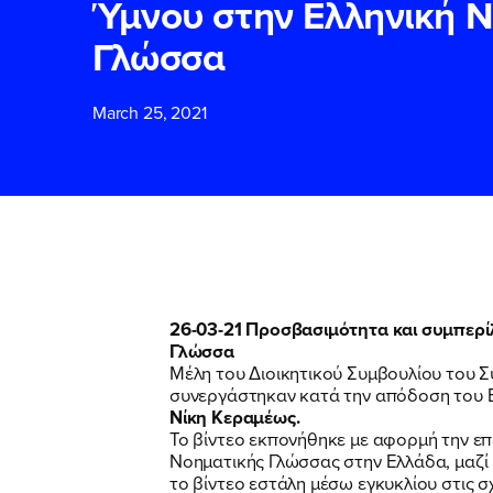
Ύμνου στην Ελληνική 
Γλώσσα
ΕΠΙΘΕΤΟ
ΕΠΙΘΕΤΟ
*
*
March 25, 2021
ΤΗΛΕΦΩΝΟ
ΤΗΛΕΦΩΝΟ
*
EMAIL
EMAIL
*
*
26-03-21 Προσβασιμότητα και συμπερίλ
Αποδέχομαι τη
Αποδέχομαι τη
Γλώσσα
δικτυακού τόπο
δικτυακού τόπο
Μέλη του Διοικητικού Συμβουλίου του 
συνεργάστηκαν κατά την απόδοση του Ε
Νίκη Κεραμέως.
Το βίντεο εκπονήθηκε με αφορμή την επ
ΥΠΟΒΟΛΗ
ΥΠΟΒΟΛΗ
Νοηματικής Γλώσσας στην Ελλάδα, μαζί 
το βίντεο εστάλη μέσω εγκυκλίου στις σ