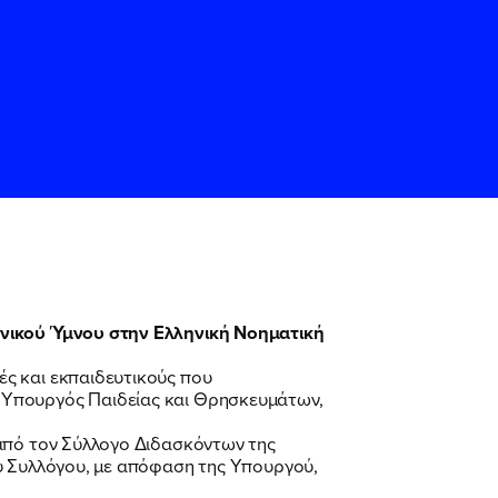
θνικού Ύμνου στην Ελληνική Νοηματική
ς
ς
Όρους Χρήσης
Όρους Χρήσης
του
του
ς και εκπαιδευτικούς που
 Υπουργός Παιδείας και Θρησκευμάτων,
 από τον Σύλλογο Διδασκόντων της
ου Συλλόγου, με απόφαση της Υπουργού,