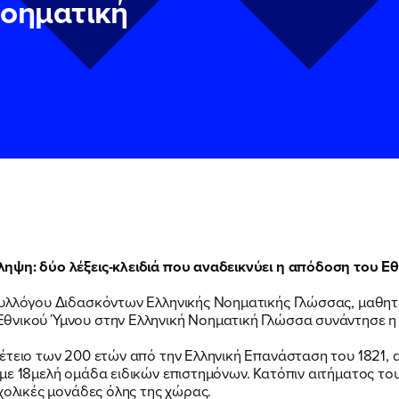
Νοηματική
ΠΟΙΑ ΕΙΜΑΙ
ηψη: δύο λέξεις-κλειδιά που αναδεικνύει η απόδοση του Ε
ν
ν
Πολιτική Προστασίας Προσωπικών Δεδομένων
Πολιτική Προστασίας Προσωπικών Δεδομένων
και τους του
και τους του
υ του Πολιτικού Γραφείου της Βουλευτού Νίκης Κεραμέως
υ του Πολιτικού Γραφείου της Βουλευτού Νίκης Κεραμέως
Συλλόγου Διδασκόντων Ελληνικής Νοηματικής Γλώσσας, μαθητέ
θνικού Ύμνου στην Ελληνική Νοηματική Γλώσσα συνάντησε η
ΕΡΓΟ
έτειο των 200 ετών από την Ελληνική Επανάσταση του 1821,
με 18μελή ομάδα ειδικών επιστημόνων. Κατόπιν αιτήματος τ
χολικές μονάδες όλης της χώρας.