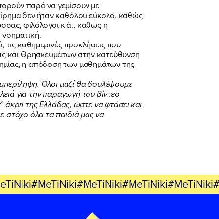
μπορούν παρά να γεμίσουν με
χείρημα δεν ήταν καθόλου εύκολο, καθώς
σας, φιλόλογοι κ.ά., καθώς η
 νοηματική.
 τις καθημερινές προκλήσεις που
ίας και Θρησκευμάτων στην κατεύθυνση
δημίας, η απόδοση των μαθημάτων της
υμπερίληψη. Όλοι μαζί θα δουλέψουμε
λειά για την παραγωγή του βίντεο
 σ΄ άκρη της Ελλάδας, ώστε να φτάσει και
ε στόχο όλα τα παιδιά μας να
eTiNiki#MeTiNiki#MeTiNiki#MeTiNiki#MeTiNiki#