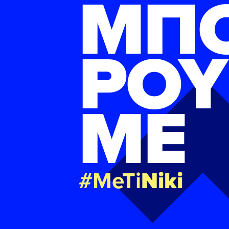
ΜΠ
ΡΟΥ
ΜΕ
#MeTi
Niki