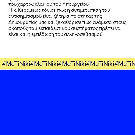
ΕΡΓΟ
του χαρτοφυλακίου του Υπουργείου.
Η κ. Κεραμέως τόνισε πως η αντιμετώπιση του
ΕΚΔΗΛΩΣΕΙΣ
αντισημιτισμού είναι ζήτημα ποιότητας της
Δημοκρατίας μας και ξεκαθάρισε πως ανάμεσα στους
σκοπούς του εκπαιδευτικού συστήματος πρέπει να
ΝΕΑ
είναι και η εμπέδωση του αλληλοσεβασμού.
ΕΛΑ ΚΙ ΕΣΥ
#MeTiNiki#MeTiNiki#MeTiNiki#MeTiNiki#MeTiN
FB
IN
TW
YT
LN
VB
TIKTOK