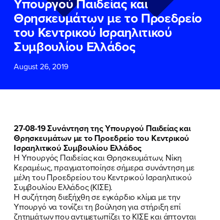
Υπουργού Παιδείας και
ΕΠΙΘΕΤΟ
ΕΠΙΘΕΤΟ
*
*
Θρησκευμάτων με το Προεδρείο
του Κεντρικού Ισραηλιτικού
ΤΗΛΕΦΩΝΟ
ΤΗΛΕΦΩΝΟ
*
Συμβουλίου Ελλάδος
August 26, 2019
EMAIL
EMAIL
*
*
Αποδέχομαι την
Αποδέχομαι την
Πολιτική
Πολιτική
Προστασίας Προσωπικών
Προστασίας Προσωπικών
Δεδομένων
Δεδομένων
και τους τους
και τους τους
Όρους
Όρους
27-08-19 Συνάντηση της Υπουργού Παιδείας και
Χρήσης
Χρήσης
του δικτυακού τόπου του
του δικτυακού τόπου του
Θρησκευμάτων με το Προεδρείο του Κεντρικού
Πολιτικού Γραφείου της Βουλευτού
Πολιτικού Γραφείου της Βουλευτού
Ισραηλιτικού Συμβουλίου Ελλάδος
Νίκης Κεραμέως
Νίκης Κεραμέως
Η Υπουργός Παιδείας και Θρησκευμάτων, Νίκη
Κεραμέως, πραγματοποίησε σήμερα συνάντηση με
μέλη του Προεδρείου του Κεντρικού Ισραηλιτικού
ΥΠΟΒΟΛΗ
ΥΠΟΒΟΛΗ
Συμβουλίου Ελλάδος (ΚΙΣΕ).
Η συζήτηση διεξήχθη σε εγκάρδιο κλίμα με την
ΠΟΙΑ ΕΙΜΑΙ
Υπουργό να τονίζει τη βούληση για στήριξη επί
ζητημάτων που αντιμετωπίζει το ΚΙΣΕ και άπτονται