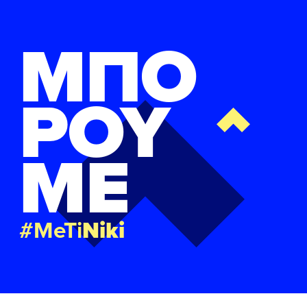
ΜΠΟ
ΡΟΥ
ΜΕ
#MeTi
Niki