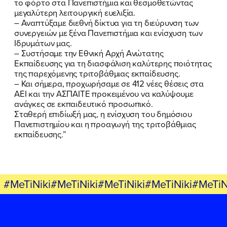
το φόρτο στα Πανεπιστήμια και θεσμοθετώντας
μεγαλύτερη λειτουργική ευελιξία.
– Αναπτύξαμε διεθνή δίκτυα για τη διεύρυνση των
συνεργειών με ξένα Πανεπιστήμια και ενίσχυση των
Ιδρυμάτων μας.
FB
IN
TW
YT
LN
VB
TIKTOK
– Συστήσαμε την Εθνική Αρχή Ανώτατης
Εκπαίδευσης για τη διασφάλιση καλύτερης ποιότητας
της παρεχόμενης τριτοβάθμιας εκπαίδευσης.
– Και σήμερα, προχωρήσαμε σε 412 νέες θέσεις στα
ΑΕΙ και την ΑΣΠΑΙΤΕ προκειμένου να καλύψουμε
ανάγκες σε εκπαιδευτικό προσωπικό.
Σταθερή επιδίωξή μας, η ενίσχυση του δημόσιου
Πανεπιστημίου και η προαγωγή της τριτοβάθμιας
εκπαίδευσης.”
#MeTiNiki#MeTiNiki#MeTiNiki#MeTiNiki#MeTiN