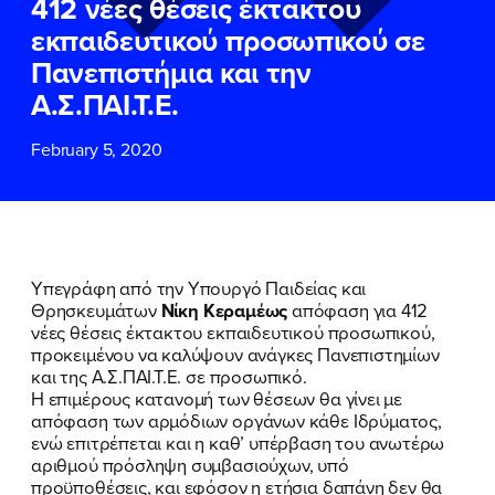
412 νέες θέσεις έκτακτου
ΕΠΙΘΕΤΟ
ΕΠΙΘΕΤΟ
*
*
εκπαιδευτικού προσωπικού σε
Πανεπιστήμια και την
ΤΗΛΕΦΩΝΟ
ΤΗΛΕΦΩΝΟ
*
Α.Σ.ΠΑΙ.Τ.Ε.
February 5, 2020
EMAIL
EMAIL
*
*
Αποδέχομαι την
Αποδέχομαι την
Πολιτική
Πολιτική
Προστασίας Προσωπικών
Προστασίας Προσωπικών
Δεδομένων
Δεδομένων
και τους τους
και τους τους
Όρους
Όρους
Υπεγράφη από την Υπουργό Παιδείας και
Χρήσης
Χρήσης
του δικτυακού τόπου του
του δικτυακού τόπου του
Θρησκευμάτων
Νίκη Κεραμέως
απόφαση για 412
Πολιτικού Γραφείου της Βουλευτού
Πολιτικού Γραφείου της Βουλευτού
νέες θέσεις έκτακτου εκπαιδευτικού προσωπικού,
Νίκης Κεραμέως
Νίκης Κεραμέως
προκειμένου να καλύψουν ανάγκες Πανεπιστημίων
και της Α.Σ.ΠΑΙ.Τ.Ε. σε προσωπικό.
Η επιμέρους κατανομή των θέσεων θα γίνει με
ΥΠΟΒΟΛΗ
ΥΠΟΒΟΛΗ
απόφαση των αρμόδιων οργάνων κάθε Ιδρύματος,
ενώ επιτρέπεται και η καθ’ υπέρβαση του ανωτέρω
αριθμού πρόσληψη συμβασιούχων, υπό
προϋποθέσεις, και εφόσον η ετήσια δαπάνη δεν θα