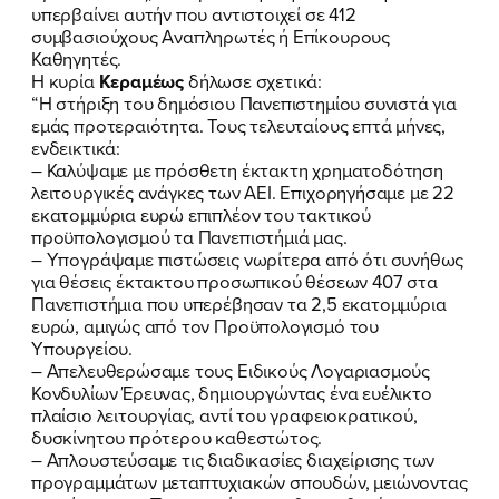
υπερβαίνει αυτήν που αντιστοιχεί σε 412
συμβασιούχους Αναπληρωτές ή Επίκουρους
Καθηγητές.
Η κυρία
Κεραμέως
δήλωσε σχετικά:
“Η στήριξη του δημόσιου Πανεπιστημίου συνιστά για
εμάς προτεραιότητα. Τους τελευταίους επτά μήνες,
ενδεικτικά:
– Καλύψαμε με πρόσθετη έκτακτη χρηματοδότηση
λειτουργικές ανάγκες των ΑΕΙ. Επιχορηγήσαμε με 22
εκατομμύρια ευρώ επιπλέον του τακτικού
προϋπολογισμού τα Πανεπιστήμιά μας.
– Υπογράψαμε πιστώσεις νωρίτερα από ότι συνήθως
για θέσεις έκτακτου προσωπικού θέσεων 407 στα
ΠΟΙΑ ΕΙΜΑΙ
Πανεπιστήμια που υπερέβησαν τα 2,5 εκατομμύρια
ευρώ, αμιγώς από τον Προϋπολογισμό του
ΕΡΓΟ
Υπουργείου.
– Απελευθερώσαμε τους Ειδικούς Λογαριασμούς
ΕΚΔΗΛΩΣΕΙΣ
Κονδυλίων Έρευνας, δημιουργώντας ένα ευέλικτο
πλαίσιο λειτουργίας, αντί του γραφειοκρατικού,
δυσκίνητου πρότερου καθεστώτος.
ΝΕΑ
– Απλουστεύσαμε τις διαδικασίες διαχείρισης των
προγραμμάτων μεταπτυχιακών σπουδών, μειώνοντας
ΕΛΑ ΚΙ ΕΣΥ