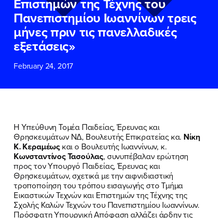
Επιστημών της Τέχνης του
ΕΠΙΘΕΤΟ
ΕΠΙΘΕΤΟ
*
*
Πανεπιστημίου Ιωαννίνων τρεις
μήνες πριν τις πανελλαδικές
ΤΗΛΕΦΩΝΟ
ΤΗΛΕΦΩΝΟ
*
εξετάσεις»
February 24, 2017
EMAIL
EMAIL
*
*
Αποδέχομαι την
Αποδέχομαι την
Πολιτική
Πολιτική
Προστασίας Προσωπικών
Προστασίας Προσωπικών
Δεδομένων
Δεδομένων
και τους τους
και τους τους
Όρους
Όρους
Η Υπεύθυνη Τομέα Παιδείας, Έρευνας και
Χρήσης
Χρήσης
του δικτυακού τόπου του
του δικτυακού τόπου του
Θρησκευμάτων ΝΔ, Βουλευτής Επικρατείας κα.
Νίκη
Πολιτικού Γραφείου της Βουλευτού
Πολιτικού Γραφείου της Βουλευτού
Κ. Κεραμέως
και ο Βουλευτής Ιωαννίνων, κ.
Νίκης Κεραμέως
Νίκης Κεραμέως
Κωνσταντίνος Τασούλας
, συνυπέβαλαν ερώτηση
προς τον Υπουργό Παιδείας, Έρευνας και
Θρησκευμάτων, σχετικά με την αιφνιδιαστική
ΥΠΟΒΟΛΗ
ΥΠΟΒΟΛΗ
τροποποίηση του τρόπου εισαγωγής στο Τμήμα
Εικαστικών Τεχνών και Επιστημών της Τέχνης της
Σχολής Καλών Τεχνών του Πανεπιστημίου Ιωαννίνων.
Πρόσφατη Υπουργική Απόφαση αλλάζει άρδην τις