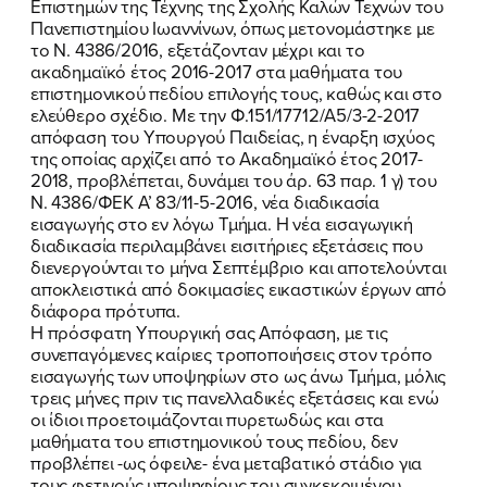
Επιστημών της Τέχνης της Σχολής Καλών Τεχνών του
Πανεπιστημίου Ιωαννίνων, όπως μετονομάστηκε με
το Ν. 4386/2016, εξετάζονταν μέχρι και το
ακαδημαϊκό έτος 2016-2017 στα μαθήματα του
ΠΟΙΑ ΕΙΜΑΙ
επιστημονικού πεδίου επιλογής τους, καθώς και στο
ελεύθερο σχέδιο. Με την Φ.151/17712/Α5/3-2-2017
ΕΡΓΟ
απόφαση του Υπουργού Παιδείας, η έναρξη ισχύος
της οποίας αρχίζει από το Ακαδημαϊκό έτος 2017-
ΕΚΔΗΛΩΣΕΙΣ
2018, προβλέπεται, δυνάμει του άρ. 63 παρ. 1 γ) του
Ν. 4386/ΦΕΚ Α’ 83/11-5-2016, νέα διαδικασία
εισαγωγής στο εν λόγω Τμήμα. Η νέα εισαγωγική
ΝΕΑ
διαδικασία περιλαμβάνει εισιτήριες εξετάσεις που
διενεργούνται το μήνα Σεπτέμβριο και αποτελούνται
ΕΛΑ ΚΙ ΕΣΥ
αποκλειστικά από δοκιμασίες εικαστικών έργων από
διάφορα πρότυπα.
Η πρόσφατη Υπουργική σας Απόφαση, με τις
συνεπαγόμενες καίριες τροποποιήσεις στον τρόπο
εισαγωγής των υποψηφίων στο ως άνω Τμήμα, μόλις
FB
IN
TW
YT
LN
VB
TIKTOK
τρεις μήνες πριν τις πανελλαδικές εξετάσεις και ενώ
οι ίδιοι προετοιμάζονται πυρετωδώς και στα
μαθήματα του επιστημονικού τους πεδίου, δεν
προβλέπει -ως όφειλε- ένα μεταβατικό στάδιο για
τους φετινούς υποψηφίους του συγκεκριμένου