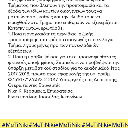
Τμήματος, που βλέπουν την προετοιμασία και τα
έξοδα των ιδίων και των οικογενειών τους να
ματαιώνονται, καθώς και την ελπίδα τους να
εισαχθούν στο Τμήμα που επιθυμούν να εξανεμίζεται.
Κατόπιν αυτών, ερωτάσθε,
1. Ποια η αναγκαιότητα αιφνίδιας, ριζικής
τροποποίησης του τρόπου εισαγωγής στο εν λόγω
Τμήμα, λίγους μήνες προ των πανελλαδικών
εξετάσεων;
2. Ποια η πρόβλεψή σας για τους προαναφερθέντες
φετινούς υποψηφίους; Σκοπεύετε να προβλέψετε την
ύπαρξη μεταβατικού σταδίου για το ακαδημαϊκό έτος
2017-2018, πρώτο έτος εφαρμογής της υπ’ αριθμ.
Φ.151/17712/Α5/3-2-2017 Υπουργικής σας Απόφασης;
Οι ερωτώντες Βουλευτές
Νίκη Κ. Κεραμέως, Επικρατείας
Κωνσταντίνος Τασούλας, Ιωαννίνων
#MeTiNiki#MeTiNiki#MeTiNiki#MeTiNiki#MeTiN