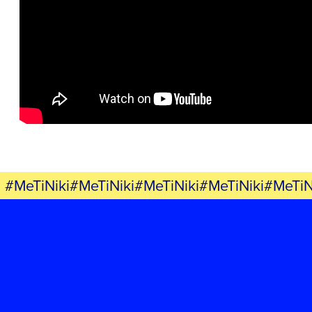
ΕΡΓΟ
ΕΚΔΗΛΩΣΕΙΣ
ΝΕΑ
ΕΛΑ ΚΙ ΕΣΥ
#MeTiNiki#MeTiNiki#MeTiNiki#MeTiNiki#MeTiN
FB
IN
TW
YT
LN
VB
TIKTOK