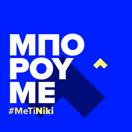
ΜΠΟ
ΡΟΥ
ΜΕ
#MeTi
Niki