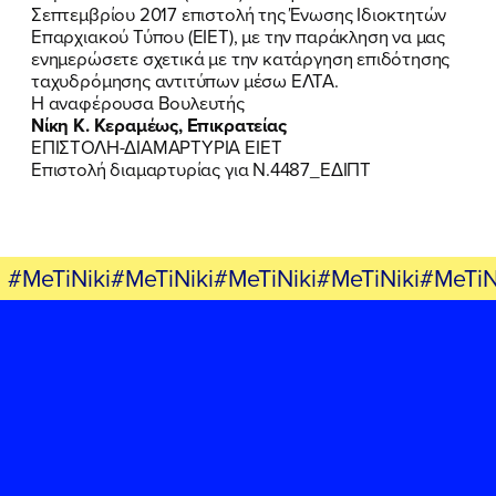
Σεπτεμβρίου 2017 επιστολή της Ένωσης Ιδιοκτητών
ΕΡΓΟ
Επαρχιακού Τύπου (ΕΙΕΤ), με την παράκληση να μας
ενημερώσετε σχετικά με την κατάργηση επιδότησης
ΕΚΔΗΛΩΣΕΙΣ
ταχυδρόμησης αντιτύπων μέσω ΕΛΤΑ.
Η αναφέρουσα Βουλευτής
Νίκη Κ. Κεραμέως, Επικρατείας
ΝΕΑ
ΕΠΙΣΤΟΛΗ-ΔΙΑΜΑΡΤΥΡΙΑ ΕΙΕΤ
Επιστολή διαμαρτυρίας για Ν.4487_ΕΔΙΠΤ
ΕΛΑ ΚΙ ΕΣΥ
#MeTiNiki#MeTiNiki#MeTiNiki#MeTiNiki#MeTiN
FB
IN
TW
YT
LN
VB
TIKTOK