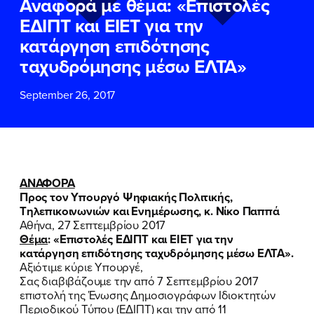
Αναφορά με θέμα: «Επιστολές
ΕΠΙΘΕΤΟ
ΕΠΙΘΕΤΟ
*
*
ΕΔΙΠΤ και ΕΙΕΤ για την
κατάργηση επιδότησης
ΤΗΛΕΦΩΝΟ
ΤΗΛΕΦΩΝΟ
*
ταχυδρόμησης μέσω ΕΛΤΑ»
September 26, 2017
EMAIL
EMAIL
*
*
Αποδέχομαι την
Αποδέχομαι την
Πολιτική
Πολιτική
Προστασίας Προσωπικών
Προστασίας Προσωπικών
Δεδομένων
Δεδομένων
και τους τους
και τους τους
Όρους
Όρους
ΑΝΑΦΟΡΑ
Χρήσης
Χρήσης
του δικτυακού τόπου του
του δικτυακού τόπου του
Προς τον Υπουργό Ψηφιακής Πολιτικής,
Πολιτικού Γραφείου της Βουλευτού
Πολιτικού Γραφείου της Βουλευτού
Τηλεπικοινωνιών και Ενημέρωσης, κ. Νίκο Παππά
Νίκης Κεραμέως
Νίκης Κεραμέως
Αθήνα, 27 Σεπτεμβρίου 2017
Θέμα
: «Επιστολές ΕΔΙΠΤ και ΕΙΕΤ για την
κατάργηση επιδότησης ταχυδρόμησης μέσω ΕΛΤΑ».
ΥΠΟΒΟΛΗ
ΥΠΟΒΟΛΗ
Αξιότιμε κύριε Υπουργέ,
Σας διαβιβάζουμε την από 7 Σεπτεμβρίου 2017
επιστολή της Ένωσης Δημοσιογράφων Ιδιοκτητών
ΠΟΙΑ ΕΙΜΑΙ
Περιοδικού Τύπου (ΕΔΙΠΤ) και την από 11