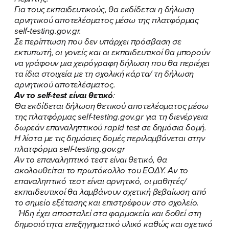
Για τους εκπαιδευτικούς, θα εκδίδεται η δήλωση
αρνητικού αποτελέσματος μέσω της πλατφόρμας
self-testing.gov.gr.
Σε περίπτωση που δεν υπάρχει πρόσβαση σε
εκτυπωτή, οι γονείς και οι εκπαιδευτικοί θα μπορούν
να γράφουν μια χειρόγραφη δήλωση που θα περιέχει
τα ίδια στοιχεία με τη σχολική κάρτα/ τη δήλωση
αρνητικού αποτελέσματος.
Αν το self-test είναι θετικό
:
Θα εκδίδεται δήλωση θετικού αποτελέσματος μέσω
ΠΟΙΑ ΕΙΜΑΙ
της πλατφόρμας self-testing.gov.gr για τη διενέργεια
δωρεάν επαναληπτικού rapid test σε δημόσια δομή.
ΕΡΓΟ
Η λίστα με τις δημόσιες δομές περιλαμβάνεται στην
πλατφόρμα
self-testing.gov.gr
ΕΚΔΗΛΩΣΕΙΣ
Αν το επαναληπτικό τεστ είναι θετικό, θα
ακολουθείται το πρωτόκολλο του ΕΟΔΥ. Αν το
ΝΕΑ
επαναληπτικό τεστ είναι αρνητικό, οι μαθητές/
εκπαιδευτικοί θα λαμβάνουν σχετική βεβαίωση από
το σημείο εξέτασης και επιστρέφουν στο σχολείο.
ΕΛΑ ΚΙ ΕΣΥ
Ήδη έχει αποσταλεί στα φαρμακεία και δοθεί στη
δημοσιότητα επεξηγηματικό υλικό καθώς και σχετικό