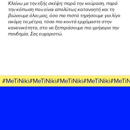
Κλείνω με την εξής σκέψη: παρά την κούραση, παρά
την κόπωση που είναι απολύτως κατανοητή και τη
βιώνουμε όλοι μας, όσο πιο πιστά τηρήσουμε για λίγο
ακόμη τα μέτρα, τόσο πιο κοντά ερχόμαστε στην
κανονικότητα, στο να ξεπεράσουμε πιο γρήγορα την
πανδημία. Σας ευχαριστώ.
#MeTiNiki#MeTiNiki#MeTiNiki#MeTiNiki#MeTiN