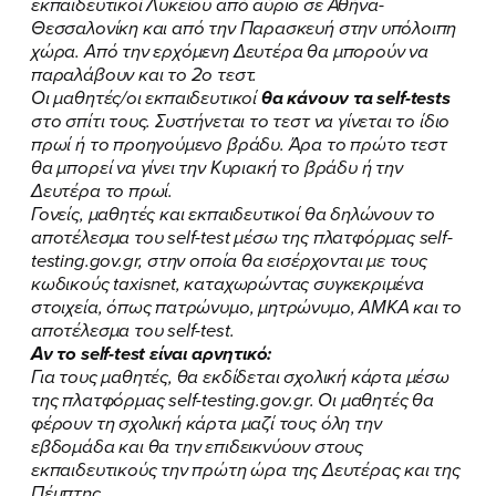
εκπαιδευτικοί Λυκείου από αύριο σε Αθήνα-
Θεσσαλονίκη και από την Παρασκευή στην υπόλοιπη
χώρα. Από την ερχόμενη Δευτέρα θα μπορούν να
παραλάβουν και το 2ο τεστ.
Οι μαθητές/οι εκπαιδευτικοί
θα κάνουν τα self-tests
στο σπίτι τους. Συστήνεται το τεστ να γίνεται το ίδιο
πρωί ή το προηγούμενο βράδυ. Άρα το πρώτο τεστ
θα μπορεί να γίνει την Κυριακή το βράδυ ή την
Δευτέρα το πρωί.
Γονείς, μαθητές και εκπαιδευτικοί θα δηλώνουν το
αποτέλεσμα του self-test μέσω της πλατφόρμας self-
testing.gov.gr, στην οποία θα εισέρχονται με τους
κωδικούς taxisnet, καταχωρώντας συγκεκριμένα
στοιχεία, όπως πατρώνυμο, μητρώνυμο, ΑΜΚΑ και το
αποτέλεσμα του self-test.
Αν το self-test είναι αρνητικό:
Για τους μαθητές, θα εκδίδεται σχολική κάρτα μέσω
της πλατφόρμας self-testing.gov.gr. Οι μαθητές θα
φέρουν τη σχολική κάρτα μαζί τους όλη την
εβδομάδα και θα την επιδεικνύουν στους
εκπαιδευτικούς την πρώτη ώρα της Δευτέρας και της
Πέμπτης.