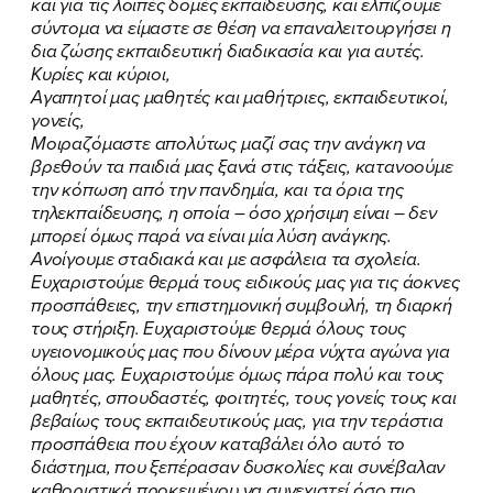
και για τις λοιπές δομές εκπαίδευσης, και ελπίζουμε
σύντομα να είμαστε σε θέση να επαναλειτουργήσει η
δια ζώσης εκπαιδευτική διαδικασία και για αυτές.
Κυρίες και κύριοι,
Αγαπητοί μας μαθητές και μαθήτριες, εκπαιδευτικοί,
γονείς,
Μοιραζόμαστε απολύτως μαζί σας την ανάγκη να
βρεθούν τα παιδιά μας ξανά στις τάξεις, κατανοούμε
την κόπωση από την πανδημία, και τα όρια της
τηλεκπαίδευσης, η οποία – όσο χρήσιμη είναι – δεν
μπορεί όμως παρά να είναι μία λύση ανάγκης.
Ανοίγουμε σταδιακά και με ασφάλεια τα σχολεία.
Ευχαριστούμε θερμά τους ειδικούς μας για τις άοκνες
προσπάθειες, την επιστημονική συμβουλή, τη διαρκή
τους στήριξη. Ευχαριστούμε θερμά όλους τους
υγειονομικούς μας που δίνουν μέρα νύχτα αγώνα για
όλους μας. Ευχαριστούμε όμως πάρα πολύ και τους
μαθητές, σπουδαστές, φοιτητές, τους γονείς τους και
βεβαίως τους εκπαιδευτικούς μας, για την τεράστια
προσπάθεια που έχουν καταβάλει όλο αυτό το
διάστημα, που ξεπέρασαν δυσκολίες και συνέβαλαν
καθοριστικά προκειμένου να συνεχιστεί όσο πιο