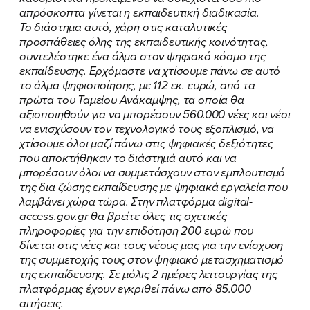
απρόσκοπτα γίνεται η εκπαιδευτική διαδικασία.
Το διάστημα αυτό, χάρη στις καταλυτικές
προσπάθειες όλης της εκπαιδευτικής κοινότητας,
συντελέστηκε ένα άλμα στον ψηφιακό κόσμο της
εκπαίδευσης. Ερχόμαστε να χτίσουμε πάνω σε αυτό
το άλμα ψηφιοποίησης, με 112 εκ. ευρώ, από τα
πρώτα του Ταμείου Ανάκαμψης, τα οποία θα
αξιοποιηθούν για να μπορέσουν 560.000 νέες και νέοι
να ενισχύσουν τον τεχνολογικό τους εξοπλισμό, να
χτίσουμε όλοι μαζί πάνω στις ψηφιακές δεξιότητες
που αποκτήθηκαν το διάστημά αυτό και να
μπορέσουν όλοι να συμμετάσχουν στον εμπλουτισμό
της δια ζώσης εκπαίδευσης με ψηφιακά εργαλεία που
λαμβάνει χώρα τώρα. Στην πλατφόρμα
digital-
access.gov.gr
θα βρείτε όλες τις σχετικές
πληροφορίες για την επιδότηση 200 ευρώ που
δίνεται στις νέες και τους νέους μας για την ενίσχυση
της συμμετοχής τους στον ψηφιακό μετασχηματισμό
της εκπαίδευσης. Σε μόλις 2 ημέρες λειτουργίας της
πλατφόρμας έχουν εγκριθεί πάνω από 85.000
αιτήσεις.