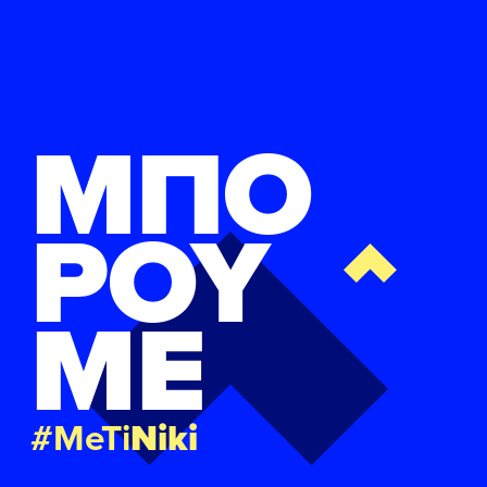
ΜΠΟ
ΡΟΥ
ΜΕ
#MeTi
Niki