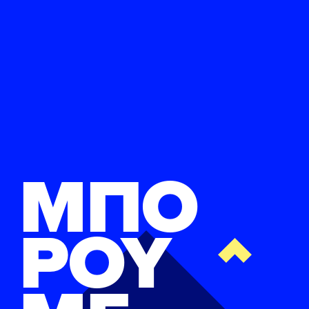
ΕΛΑ ΚΙ ΕΣΥ
FB
IN
TW
YT
LN
VB
TIKTOK
ΜΠΟ
ΡΟΥ