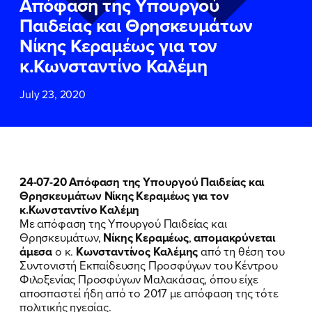
Απόφαση της Υπουργού
ΕΠΙΘΕΤΟ
ΕΠΙΘΕΤΟ
*
*
Παιδείας και Θρησκευμάτων
Νίκης Κεραμέως για τον
ΤΗΛΕΦΩΝΟ
ΤΗΛΕΦΩΝΟ
*
κ.Κωνσταντίνο Καλέμη
July 23, 2020
EMAIL
EMAIL
*
*
Αποδέχομαι την
Αποδέχομαι την
Πολιτική
Πολιτική
Προστασίας Προσωπικών
Προστασίας Προσωπικών
Δεδομένων
Δεδομένων
και τους τους
και τους τους
Όρους
Όρους
24-07-20 Απόφαση της Υπουργού Παιδείας και
Χρήσης
Χρήσης
του δικτυακού τόπου του
του δικτυακού τόπου του
Θρησκευμάτων Νίκης Κεραμέως για τον
Πολιτικού Γραφείου της Βουλευτού
Πολιτικού Γραφείου της Βουλευτού
κ.Κωνσταντίνο Καλέμη
Νίκης Κεραμέως
Νίκης Κεραμέως
Με απόφαση της Υπουργού Παιδείας και
Θρησκευμάτων,
Νίκης Κεραμέως
,
απομακρύνεται
άμεσα
ο κ.
Κωνσταντίνος Καλέμης
από τη θέση του
ΥΠΟΒΟΛΗ
ΥΠΟΒΟΛΗ
Συντονιστή Εκπαίδευσης Προσφύγων του Κέντρου
ΠΟΙΑ ΕΙΜΑΙ
Φιλοξενίας Προσφύγων Μαλακάσας, όπου είχε
αποσπαστεί ήδη από το 2017 με απόφαση της τότε
πολιτικής ηγεσίας.