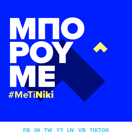
ΜΠΟ
ΡΟΥ
ΜΕ
#MeTi
Niki
FB
IN
TW
YT
LN
VB
TIKTOK