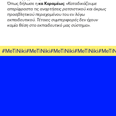
ΕΡΓΟ
Όπως δήλωσε η
κα Κεραμέως
: «
Καταδικάζουμε
απερίφραστα τις αναρτήσεις ρατσιστικού και άκρως
ΕΚΔΗΛΩΣΕΙΣ
προσβλητικού περιεχομένου του εν λόγω
εκπαιδευτικού. Τέτοιες συμπεριφορές δεν έχουν
ΝΕΑ
καμία θέση στο εκπαιδευτικό μας σύστημα».
ΕΛΑ ΚΙ ΕΣΥ
#MeTiNiki#MeTiNiki#MeTiNiki#MeTiNiki#MeTiN
FB
IN
TW
YT
LN
VB
TIKTOK