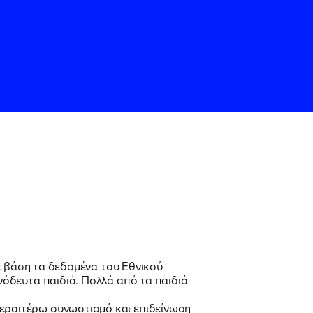
ς
ς
Όρους Χρήσης
Όρους Χρήσης
του
του
ε βάση τα δεδομένα του Εθνικού
όδευτα παιδιά. Πολλά από τα παιδιά
εραιτέρω συνωστισμό και επιδείνωση