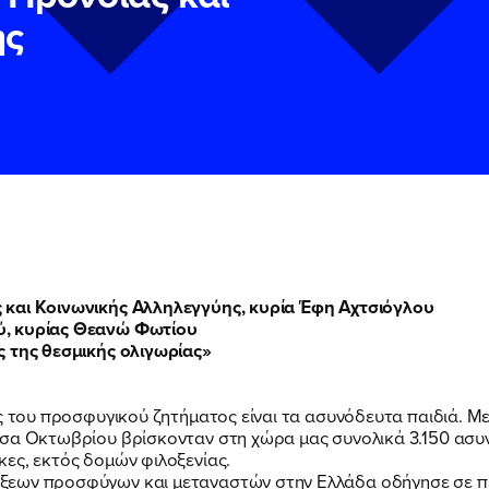
ης
 και Κοινωνικής Αλληλεγγύης, κυρία Έφη Αχτσιόγλου
ύ, κυρίας Θεανώ Φωτίου
ν
ν
Πολιτική Προστασίας Προσωπικών Δεδομένων
Πολιτική Προστασίας Προσωπικών Δεδομένων
και τους του
και τους του
ς της θεσμικής ολιγωρίας»
υ του Πολιτικού Γραφείου της Βουλευτού Νίκης Κεραμέως
υ του Πολιτικού Γραφείου της Βουλευτού Νίκης Κεραμέως
ΠΟΙΑ ΕΙΜΑΙ
ις του προσφυγικού ζητήματος είναι τα ασυνόδευτα παιδιά. Μ
έσα Οκτωβρίου βρίσκονταν στη χώρα μας συνολικά 3.150 ασυν
ες, εκτός δομών φιλοξενίας.
ΕΡΓΟ
ξεων προσφύγων και μεταναστών στην Ελλάδα οδήγησε σε π