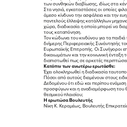
των συνθηκών διαβίωσης, ιδίως στα κέ
Στα νησιά, εγκαταστάσεις οι οποίες φιλ
άμεσο κίνδυνο την ασφάλεια και την ευη
παντελούς έλλειψης κατάλληλων μηχανι
χώρα, διαδικασία η οποία μπορεί να δια
τους καταπόνηση.
Τον κώδωνα του κινδύνου για τα παιδιά
διήμερης Περιφερειακής Συνάντησής τους
Ευρωπαϊκής Επιτροπής. Οι Συνήγοροι ε
δικαιωμάτων και την κοινωνική ένταξη 
διαπιστωθεί πως σε αρκετές περιπτώσεις
Κατόπιν των ανωτέρω ερωτάσθε:
Έχει ολοκληρωθεί η διαδικασία ταυτοποί
Πόσοι από αυτούς διαμένουν στους ειδι
Δεδομένου ότι εδώ και περίπου ενάμιση
προσφύγων και η αναδιαμόρφωση του θε
θεσμικού πλαισίου;
Η ερωτώσα Βουλευτής
Νίκη Κ. Κεραμέως, Βουλευτής Επικρατεί