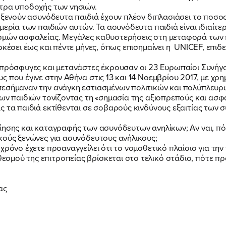
ντρα υποδοχής των νησιών.
οξενούν ασυνόδευτα παιδιά έχουν πλέον διπλασιάσει το ποσο
μερία των παιδιών αυτών. Τα ασυνόδευτα παιδιά είναι ιδιαίτε
ΕΚΔΗΛΩΣΕΙΣ
σμών ασφαλείας. Μεγάλες καθυστερήσεις στη μεταφορά των π
ρκέσει έως και πέντε μήνες, όπως επισημαίνει η UNICEF, επιδ
ΝΕΑ
 πρόσφυγες και μετανάστες έκρουσαν οι 23 Ευρωπαίοι Συνήγο
 που έγινε στην Αθήνα στις 13 και 14 Νοεμβρίου 2017, με χρ
πεσήμαναν την ανάγκη εστιασμένων πολιτικών και πολύπλευρ
των παιδιών τονίζοντας τη «σημασία της αξιοπρεπούς και ασφ
ΕΛΑ ΚΙ ΕΣΥ
 τα παιδιά εκτίθενται σε σοβαρούς κινδύνους εξαιτίας των σ
ησης και καταγραφής των ασυνόδευτων ανηλίκων; Αν ναι, πόσο
κούς ξενώνες για ασυνόδευτους ανήλικους;
 χρόνο έχετε προαναγγείλει ότι το νομοθετικό πλαίσιο για τ
σμού της επιτροπείας βρίσκεται στο τελικό στάδιο, πότε π
FB
IN
TW
YT
LN
VB
TIKTOK
ας