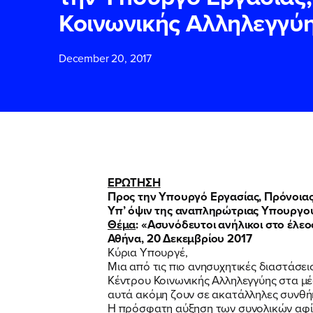
Κοινωνικής Αλληλεγγύ
ΕΠΙΘΕΤΟ
ΕΠΙΘΕΤΟ
*
*
December 20, 2017
ΤΗΛΕΦΩΝΟ
ΤΗΛΕΦΩΝΟ
*
EMAIL
EMAIL
*
*
ΕΡΩΤΗΣΗ
Προς την Υπουργό Εργασίας, Πρόνοιας
Υπ’ όψιν της αναπληρώτριας Υπουργο
Αποδέχομαι τη
Αποδέχομαι τη
Θέμα
: «Ασυνόδευτοι ανήλικοι στο έλεο
δικτυακού τόπο
δικτυακού τόπο
Αθήνα,
20
Δεκεμβρίου 2017
Κύρια Υπουργέ,
Μια από τις πιο ανησυχητικές διαστάσε
Κέντρου Κοινωνικής Αλληλεγγύης στα μ
ΥΠΟΒΟΛΗ
ΥΠΟΒΟΛΗ
αυτά ακόμη ζουν σε ακατάλληλες συνθήκ
Η πρόσφατη αύξηση των συνολικών αφί