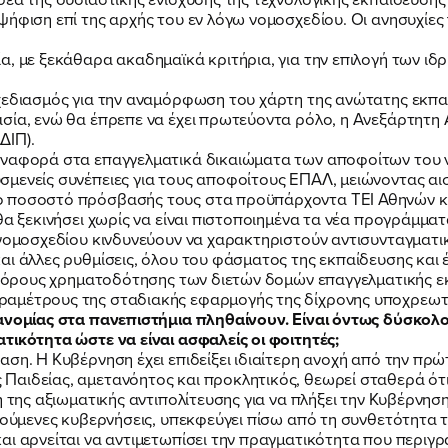
ΝΕΑ
ψήφιση επί της αρχής του εν λόγω νομοσχεδίου. Οι ανησυχίες
, με ξεκάθαρα ακαδημαϊκά κριτήρια, για την επιλογή των ιδρ
ΕΛΑ ΚΙ ΕΣΥ
σχεδιασμός για την αναμόρφωση του χάρτη της ανώτατης εκπα
σία, ενώ θα έπρεπε να έχει πρωτεύοντα ρόλο, η Ανεξάρτητη 
ΔΙΠ).
αναφορά στα επαγγελματικά δικαιώματα των αποφοίτων του 
μενείς συνέπειες για τους αποφοίτους ΕΠΑΛ, μειώνοντας αισθ
 ποσοστό πρόσβασής τους στα προϋπάρχοντα ΤΕΙ Αθηνών και
θα ξεκινήσει χωρίς να είναι πιστοποιημένα τα νέα προγράμμα
FB
IN
TW
YT
LN
VB
TIKTOK
 νομοσχεδίου κινδυνεύουν να χαρακτηριστούν αντισυνταγματικ
αι άλλες ρυθμίσεις, όλου του φάσματος της εκπαίδευσης και 
ς πόρους χρηματοδότησης των διετών δομών επαγγελματικής ε
αμέτρους της σταδιακής εφαρμογής της δίχρονης υποχρεωτι
ανομίας στα πανεπιστήμια πληθαίνουν. Είναι όντως δύσκολο
τικότητα ώστε να είναι ασφαλείς οι φοιτητές;
ση. Η Κυβέρνηση έχει επιδείξει ιδιαίτερη ανοχή από την πρώτ
αιδείας, αμετανόητος και προκλητικός, θεωρεί σταθερά ότι
η της αξιωματικής αντιπολίτευσης για να πλήξει την Κυβέρνησ
γούμενες κυβερνήσεις, υπεκφεύγει πίσω από τη συνθετότητα τ
αι αρνείται να αντιμετωπίσει την πραγματικότητα που περιγ