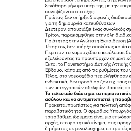
ξεκάθαρο μήνυμα υπέρ της, με την υπερ
συνοψίζονται στα εξής:
Πρώτον, δεν υπήρξε διαφανής διαδικασία
για τη δημιουργία κατευθύνσεων.
Δεύτερον, απουσιάζει ένας συνολικός 
Τρίτον, παρακάμφθηκε στην όλη διαδικα
Ποιότητας στην Ανώτατη Εκπαίδευση (Α
Τέταρτον, δεν υπήρξε απολύτως καμία 
Πέμπτον, το νομοσχέδιο επεφύλασσε δυσ
εξαλείφοντας το προϋπάρχον σημαντικό
Έκτο, το Πανεπιστήμιο Δυτικής Αττικής 
Έβδομο, κάποιες από τις ρυθμίσεις του
Τέλος, στο νομοσχέδιο περιελήφθησαν κ
ενδεικτικά, δεν προσδιόριζαν π.χ. του
των μετεγγραφών αδελφών, βασικές παρ
Το τελευταίο διάστημα τα περιστατικά 
ασύλου και να αντιμετωπιστεί η παραβα
Πρόκειται πρωτίστως για πολιτική απόφα
παραβατικότητα. Ο αρμόδιος Υπουργός Π
τριτοβάθμια ιδρύματα είναι μια επινόησ
αρχές, στο φοιτητικό κίνημα, στις προη
ζητήματος σε μεγαλόσχημες επιτροπές κ