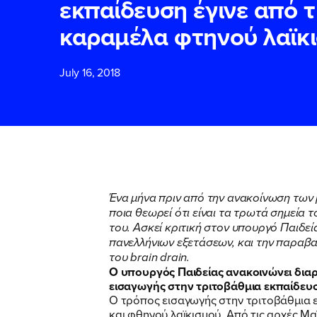
εκπαίδευση έγινε από 
καραμέλα φτηνού λαϊκ
ΕΠΙΘΕΤΟ
ΕΠΙΘΕΤΟ
*
*
July 16, 2018
ΤΗΛΕΦΩΝΟ
ΤΗΛΕΦΩΝΟ
*
EMAIL
EMAIL
*
*
Ένα μήνα πριν από την ανακοίνωση των 
ποια θεωρεί ότι είναι τα τρωτά σημεία
Αποδέχομαι τη
Αποδέχομαι τη
του. Ασκεί κριτική στον υπουργό Παιδε
δικτυακού τόπο
δικτυακού τόπο
πανελλήνιων εξετάσεων, και την παραβα
του
brain
drain.
Ο υπουργός Παιδείας ανακοινώνει δια
εισαγωγής στην τριτοβάθμια εκπαίδευση
ΥΠΟΒΟΛΗ
ΥΠΟΒΟΛΗ
Ο τρόπος εισαγωγής στην τριτοβάθμια 
και φθηνού λαϊκισμού. Από τις αρχές Μ