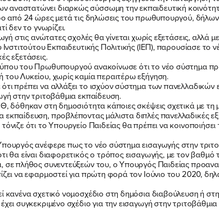
 αναστατώνει διαρκώς σύσσωμη την εκπαιδευτική κοινότητα
ερο από 24 ώρες μετά τις δηλώσεις του πρωθυπουργού, δήλωνε
τί δεν το γνωρίζει.
γωγή στις ανώτατες σχολές θα γίνεται χωρίς εξετάσεις, αλλά μ
υ Ινστιτούτου Εκπαιδευτικής Πολιτικής (ΙΕΠ), παρουσίασε το
ές εξετάσεις.
Τύπου του Πρωθυπουργού ανακοίνωσε ότι το νέο σύστημα π
 του Λυκείου, χωρίς καμία περαιτέρω εξήγηση.
ότι πρέπει να αλλάξει το ισχύον σύστημα των πανελλαδικών ε
γωγή στην τριτοβάθμια εκπαίδευση.
ΕΘ, δόθηκαν στη δημοσιότητα κάποιες σκέψεις σχετικά με τη 
 εκπαίδευση, προβλέποντας μάλιστα διπλές πανελλαδικές εξ
τόνιζε ότι το Υπουργείο Παιδείας θα πρέπει να κοινοποιήσει
Υπουργός ανέφερε πως το νέο σύστημα εισαγωγής στην τριτο
τι θα είναι διαφορετικός ο τρόπος εισαγωγής, με τον βαθμό 
, σε πλήθος συνεντεύξεών του, ο Υπουργός Παιδείας προαναγ
ίζει να εφαρμοστεί για πρώτη φορά τον Ιούνιο του 2020, δηλ
εί κανένα σχετικό νομοσχέδιο στη δημόσια διαβούλευση ή στ
έχει συγκεκριμένο σχέδιο για την εισαγωγή στην τριτοβάθμια