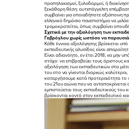
προπηλακισμοί, ξυλοδαρμοί, ή διακίνησ
ξεκάθαρη θέση: αυτεπάγγελτη επέμβαση
συμβαίνει για οποιαδήποτε αξιόποινη π
ελληνικό δημόσιο πανεπιστήμιο να μιλάε
τρομοκρατείται, όπως συμβαίνει οπουδ
Σχετικά με την αξιολόγηση των εκπαιδε
Γαβρόγλου χωρίς ωστόσο να παρουσιάσ
Κάθε έννοια αξιολόγησης βρίσκεται υπ
εκπαιδευτικής αλυσίδας είναι απαραίτητ
Είναι αδιανόητο, εν έτει 2018, να μην 
στόχο: να επιβραβεύει τους άριστους κα
αξιολόγηση των εκπαιδευτικών στα μάτι
του στο να γίνονται διαρκώς καλύτεροι,
καταργήσουμε κατά προτεραιότητα το νό
του 21ου αιώνα που να ανταποκρίνεται 
εμπιστεύεται τους εκπαιδευτικούς του κ
βρίσκονται κοντά στον εκπαιδευτικό και 