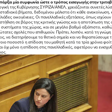
πάρξει μία συμφωνία ώστε ο τρόπος εισαγωγής στην τριτοβ
ογική της Κυβέρνησης ΣΥΡΙΖΑ/ΑΝΕΛ, χρειάζονται συνετές λύσε
 σταδιακά βήματα, δεδομένου μάλιστα ότι κάθε ανακοίνωση, 
λιάδες οικογένειες. Οι πανελλαδικές εξετάσεις, όπως ισχύου
τήθιση σε βάρος της κριτικής γνώσης και η αποτύπωση της σ
α συστήματα της χώρας, και σε μεγάλο βαθμό αξιόπιστο, καθ
ώτατες σχολές που επιθυμούν. Πρέπει, λοιπόν, κατά τη γνώμη
εις, να διατηρήσουμε τα θετικά σημεία και να θεραπεύσουμε 
οιο ποσοστό η επίδοση του μαθητή κατά τα τρία χρόνια φοίτ
και όχι μόνο η επίδοση στις πανελλαδικές, αφετέρου να ενισχ
λος.