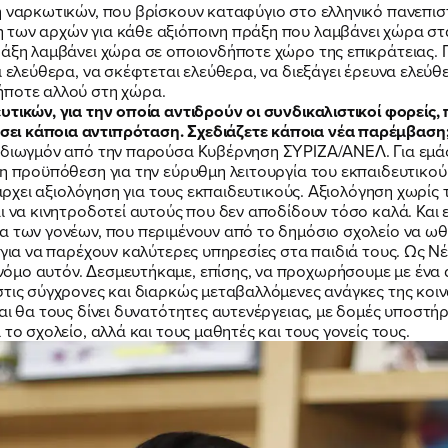
η ναρκωτικών, που βρίσκουν καταφύγιο στο ελληνικό πανεπισ
 των αρχών για κάθε αξιόποινη πράξη που λαμβάνει χώρα στ
ράξη λαμβάνει χώρα σε οποιονδήποτε χώρο της επικράτειας. 
ι ελεύθερα, να σκέφτεται ελεύθερα, να διεξάγει έρευνα ελεύθ
ήποτε αλλού στη χώρα.
υτικών, για την οποία αντιδρούν οι συνδικαλιστικοί φορείς
ει κάποια αντιπρόταση. Σχεδιάζετε κάποια νέα παρέμβαση
ό διωγμόν από την παρούσα Κυβέρνηση ΣΥΡΙΖΑ/ΑΝΕΛ. Για εμάς
η προϋπόθεση για την εύρυθμη λειτουργία του εκπαιδευτικού
υπάρχει αξιολόγηση για τους εκπαιδευτικούς. Αξιολόγηση χωρίς
ι να κινητροδοτεί αυτούς που δεν αποδίδουν τόσο καλά. Και ε
α των γονέων, που περιμένουν από το δημόσιο σχολείο να ωθ
 για να παρέχουν καλύτερες υπηρεσίες στα παιδιά τους. Ως 
μο αυτόν. Δεσμευτήκαμε, επίσης, να προχωρήσουμε με ένα ά
στις σύγχρονες και διαρκώς μεταβαλλόμενες ανάγκες της κοιν
αι θα τους δίνει δυνατότητες αυτενέργειας, με δομές υποστή
το σχολείο, αλλά και τους μαθητές και τους γονείς τους.