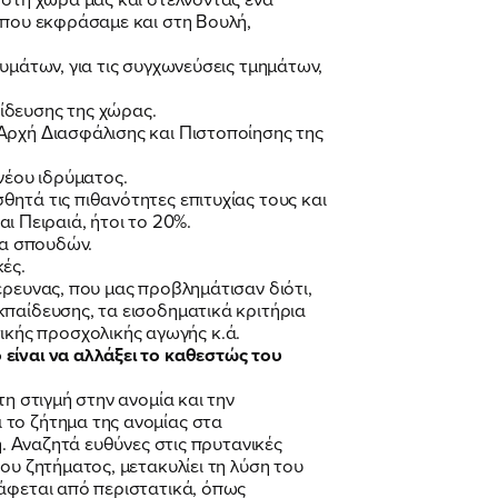
 που εκφράσαμε και στη Βουλή,
υμάτων, για τις συγχωνεύσεις τμημάτων,
ίδευσης της χώρας.
Αρχή Διασφάλισης και Πιστοποίησης της
νέου ιδρύματος.
ητά τις πιθανότητες επιτυχίας τους και
 Πειραιά, ήτοι το 20%.
τα σπουδών.
ές.
έρευνας, που μας προβλημάτισαν διότι,
κπαίδευσης, τα εισοδηματικά κριτήρια
κής προσχολικής αγωγής κ.ά.
 είναι να αλλάξει το καθεστώς του
η στιγμή στην ανομία και την
 το ζήτημα της ανομίας στα
η. Αναζητά ευθύνες στις πρυτανικές
ου ζητήματος, μετακυλίει τη λύση του
ράφεται από περιστατικά, όπως