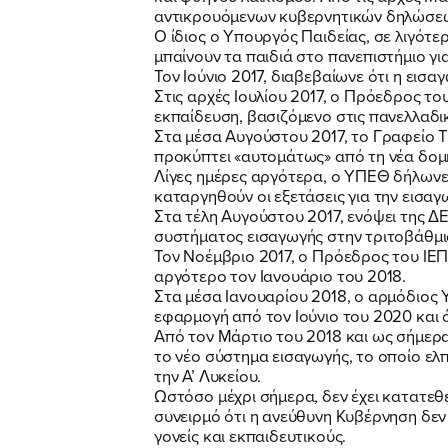
αντικρουόμενων κυβερνητικών δηλώσεων
Ο ίδιος ο Υπουργός Παιδείας, σε λιγότ
μπαίνουν τα παιδιά στο πανεπιστήμιο για
Τον Ιούνιο 2017, διαβεβαίωνε ότι η εισα
Στις αρχές Ιουλίου 2017, ο Πρόεδρος το
εκπαίδευση, βασιζόμενο στις πανελλαδικ
Στα μέσα Αυγούστου 2017, το Γραφείο 
προκύπτει «αυτομάτως» από τη νέα δομή
Λίγες ημέρες αργότερα, ο ΥΠΕΘ δήλωνε 
καταργηθούν οι εξετάσεις για την εισα
Στα τέλη Αυγούστου 2017, ενόψει της Δ
συστήματος εισαγωγής στην τριτοβάθμια
Τον Νοέμβριο 2017, ο Πρόεδρος του ΙΕΠ 
αργότερο τον Ιανουάριο του 2018.
Στα μέσα Ιανουαρίου 2018, ο αρμόδιος 
εφαρμογή από τον Ιούνιο του 2020 και ό
Από τον Μάρτιο του 2018 και ως σήμερα
το νέο σύστημα εισαγωγής, το οποίο ελπ
την Α’ Λυκείου.
Ωστόσο μέχρι σήμερα, δεν έχει κατατεθ
συνειρμό ότι η ανεύθυνη Κυβέρνηση δεν 
γονείς και εκπαιδευτικούς.