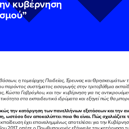
την κυβέρνηση
ισμού”
βάσεων, η τομεάρχης Παιδείας, Έρευνας και Θρησκευμάτων τ
 του παρόντος συστήματος εισαγωγής στην τριτοβάθμια εκπαίδ
ν
ν
Πολιτική Προστασίας Προσωπικών Δεδομένων
Πολιτική Προστασίας Προσωπικών Δεδομένων
και τους του
και τους του
ίας, Κώστα Γαβρόγλου, και την κυβέρνηση για τις αντικρουόμ
υ του Πολιτικού Γραφείου της Βουλευτού Νίκης Κεραμέως
υ του Πολιτικού Γραφείου της Βουλευτού Νίκης Κεραμέως
τικότητα στα εκπαιδευτικά ιδρύματα και εξηγεί πώς θα μπορ
ρκώς την κατάργηση των πανελλήνιων εξετάσεων και την α
, ωστόσο δεν αποκαλύπτει ποιο θα είναι. Πώς σχολιάζετε τι
εκπαίδευση έχει επανειλημμένως αποτελέσει για την Κυβέρνη
αΐου 2017, οπότε ο Πρωθυπουργός εξήγγειλε την κατάργηση 