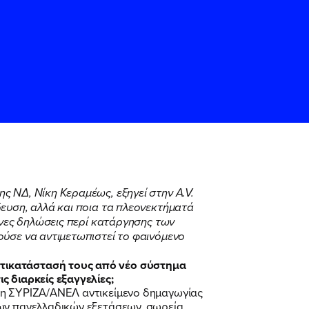
ης ΝΔ, Νίκη Κεραμέως, εξηγεί στην
A.
V.
ευση, αλλά και ποια τα πλεονεκτήματά
ς
ς
Όρους Χρήσης
Όρους Χρήσης
του
του
ενες δηλώσεις περί κατάργησης των
ούσε να αντιμετωπιστεί το φαινόμενο
ντικατάστασή τους από νέο σύστημα
ς διαρκείς εξαγγελίες;
ση ΣΥΡΙΖΑ/ΑΝΕΛ αντικείμενο δημαγωγίας
των πανελλαδικών εξετάσεων, σωρεία