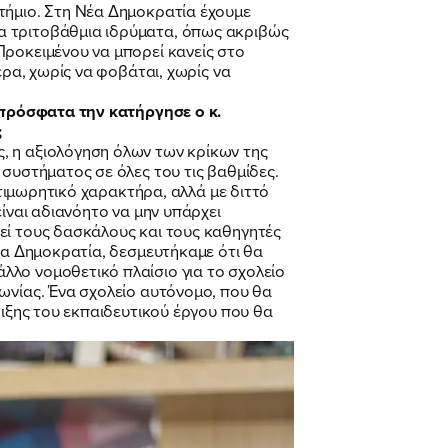
τήμιο. Στη Νέα Δημοκρατία έχουμε
α τριτοβάθμια ιδρύματα, όπως ακριβώς
Προκειμένου να μπορεί κανείς στο
ερα, χωρίς να φοβάται, χωρίς να
, πρόσφατα την κατήργησε ο κ.
;
, η αξιολόγηση όλων των κρίκων της
 συστήματος σε όλες του τις βαθμίδες.
 τιμωρητικό χαρακτήρα, αλλά με διττό
ίναι αδιανόητο να μην υπάρχει
εί τους δασκάλους και τους καθηγητές
Νέα Δημοκρατία, δεσμευτήκαμε ότι θα
λλο νομοθετικό πλαίσιο για το σχολείο
ωνίας. Ένα σχολείο αυτόνομο, που θα
ριξης του εκπαιδευτικού έργου που θα