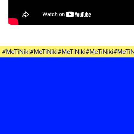
ΕΚΔΗΛΩΣΕΙΣ
ΝΕΑ
ΕΛΑ ΚΙ ΕΣΥ
#MeTiNiki#MeTiNiki#MeTiNiki#MeTiNiki#MeTiN
FB
IN
TW
YT
LN
VB
TIKTOK