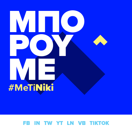
ΜΠΟ
ΡΟΥ
ΜΕ
#MeTi
Niki
FB
IN
TW
YT
LN
VB
TIKTOK