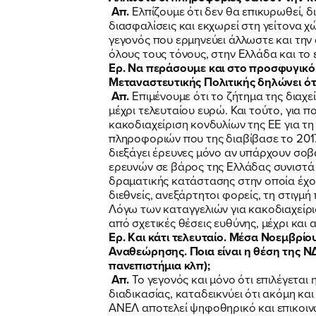
Απ.
Ελπίζουμε ότι δεν θα επικυρωθεί, δι
διασφαλίσεις και εκχωρεί στη γείτονα 
γεγονός που ερμηνεύει άλλωστε και την
όλους τους τόνους, στην Ελλάδα και το
Ερ. Να περάσουμε και στο προσφυγικό.
Μεταναστευτικής Πολιτικής δηλώνει ότι
Απ.
Επιμένουμε ότι το ζήτημα της διαχ
μέχρι τελευταίου ευρώ. Και τούτο, για π
κακοδιαχείριση κονδυλίων της ΕΕ για τ
πληροφοριών που της διαβίβασε το 201
διεξάγει έρευνες μόνο αν υπάρχουν σοβ
ερευνών σε βάρος της Ελλάδας συνιστά 
δραματικής κατάστασης στην οποία έχου
διεθνείς, ανεξάρτητοι φορείς, τη στιγμή
Λόγω των καταγγελιών για κακοδιαχείρ
από σχετικές θέσεις ευθύνης, μέχρι και
Ερ. Και κάτι τελευταίο. Μέσα Νοεμβρί
Αναθεώρησης. Ποια είναι η θέση της ΝΔ
πανεπιστήμια κλπ);
Απ.
Το γεγονός και μόνο ότι επιλέγεται 
διαδικασίας, καταδεικνύει ότι ακόμη κ
ΑΝΕΛ αποτελεί ψηφοθηρικό και επικοιν