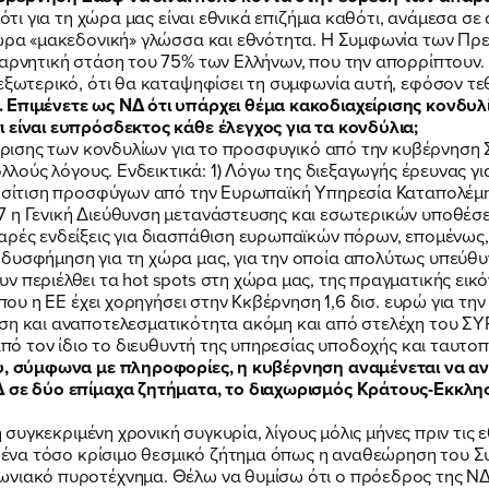
ότι για τη χώρα μας είναι εθνικά επιζήμια καθότι, ανάμεσα σε 
χώρα «μακεδονική» γλώσσα και εθνότητα. Η Συμφωνία των Πρ
 αρνητική στάση του 75% των Ελλήνων, που την απορρίπτουν. 
 εξωτερικό, ότι θα καταψηφίσει τη συμφωνία αυτή, εφόσον τ
 Επιμένετε ως ΝΔ ότι υπάρχει θέμα κακοδιαχείρισης κονδυλί
 είναι ευπρόσδεκτος κάθε έλεγχος για τα κονδύλια;
είρισης των κονδυλίων για το προσφυγικό από την κυβέρνηση
ολλούς λόγους. Ενδεικτικά: 1) Λόγω της διεξαγωγής έρευνας γι
η σίτιση προσφύγων από την Ευρωπαϊκή Υπηρεσία Καταπολέμη
7 η Γενική Διεύθυνση μετανάστευσης και εσωτερικών υποθέσ
αρές ενδείξεις για διασπάθιση ευρωπαϊκών πόρων, επομένως,
δυσφήμηση για τη χώρα μας, για την οποία απολύτως υπεύθυν
ν περιέλθει τα hot spots στη χώρα μας, της πραγματικής ει
 που η ΕΕ έχει χορηγήσει στην Κκβέρνηση 1,6 δισ. ευρώ για τη
ιση και αναποτελεσματικότητα ακόμη και από στελέχη του Σ
 από τον ίδιο το διευθυντή της υπηρεσίας υποδοχής και ταυτ
ου, σύμφωνα με πληροφορίες, η κυβέρνηση αναμένεται να ανο
 σε δύο επίμαχα ζητήματα, το διαχωρισμός Κράτους-Εκκλησί
η συγκεκριμένη χρονική συγκυρία, λίγους μόλις μήνες πριν τις ε
αι ένα τόσο κρίσιμο θεσμικό ζήτημα όπως η αναθεώρηση του Σ
ωνιακό πυροτέχνημα. Θέλω να θυμίσω ότι ο πρόεδρος της ΝΔ,