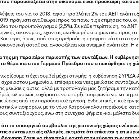
 που παρουσιάζεται στην οικονομία είναι πρόσκαιρη και συ
ΝΕΑ
λέψεις του για το 2018, αφού προβλέπει 2% του ΑΕΠ ανάπτυξ
019, πράγματι αναθεωρεί προς τα πάνω τις εκτιμήσεις του, ο
διο του προϋπολογισμού (2,5%). Σε κάθε περίπτωση, το ΔΝΤ 
ΕΛΑ ΚΙ ΕΣΥ
ηνικής οικονομίας, έχοντας αναθεωρήσει σημαντικά προς τα κ
 Και πέρα, όμως, από τους αριθμούς, η πραγματικότητα στην 
 οικονομική αστάθεια, ανασφάλεια και αναιμική ανάπτυξη. Η κ
α της μη περαιτέρω περικοπής των συντάξεων. Η κυβέρνηση 
το θέμα και στον Γερμανό Πρόεδρο που επισκέφθηκε τη χώρ
FB
IN
TW
YT
LN
VB
TIKTOK
γνωρίζουμε τι έχει συμβεί μέχρι στιγμής: η κυβέρνηση ΣΥΡΙΖΑ-
ου αχρείαστου μνημονίου, επέφερε και νέες μειώσεις συντάξεω
τις μειώσεις αυτές, αλλά με τροπολογία μας ζητήσαμε την κα
μείς ειλικρινώς ευχόμαστε να υπάρξει συμφωνία για να μη μει
μειώσεις από την παρούσα κυβέρνηση. Ενδεικτικά, η κυβέρνη
ιστικών εισφορών, με το νόμο Κατρούγκαλου περιέκοψε κατά 3
έους συνταξιούχους, ενώ στη συνέχεια ψήφισε -και μάλιστα δ
 ότι το υπουργικό συμβούλιο της γειτονικής χώρας ενέκριν
τις συνταγματικές αλλαγές, εκτιμάτε ότι επίκειται η επικ
κυβέρνηση Ζάεφ να είναι πολύ κοντά στην εύρεση των απα