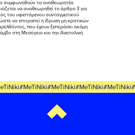
 να συμφωνηθούν τα αναθεωρητέα
ειάζεται να αναθεωρηθεί το άρθρο 3 για
ντός του υφιστάμενου συνταγματικού
στε να επιτραπεί η ίδρυση μη κρατικών
αρελθόντος, που έχουν ξεπεράσει ακόμη
όμβο στη Μεσόγειο και την Ανατολική
eTiNiki#MeTiNiki#MeTiNiki#MeTiNiki#MeTiNiki#