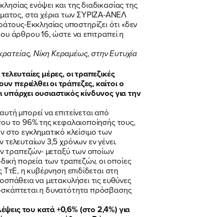
λησίας ενόψει και της διαδικασίας της
γματος, στα χέρια των ΣΥΡΙΖΑ-ΑΝΕΛ
άτους-Εκκλησίας υποστηρίζει ότι «δεν
του άρθρου 16, ώστε να επιτραπεί η
ρατείας, Νίκη Κεραμέως, στην Ευτυχία
τελευταίες μέρες, οι τραπεζικές
ν περιέλθει οι τράπεζες, καίτοι ο
ι υπάρχει ουσιαστικός κίνδυνος για την
αυτή μπορεί να επιτείνεται από
ίπου το 96% της κεφαλαιοποίησής τους,
 στο εγκληματικό κλείσιμο των
 τελευταίων 3,5 χρόνων εν γένει.
ων τραπεζών- μεταξύ των οποίων
δική πορεία των τραπεζών, οι οποίες
ς ΤτΕ, η κυβέρνηση επιδίδεται στη
ροσπάθεια να μετακυλήσει τις ευθύνες
υποσκάπτεται η δυνατότητα πρόσβασης
έψεις του κατά +0,6% (στο 2,4%) για