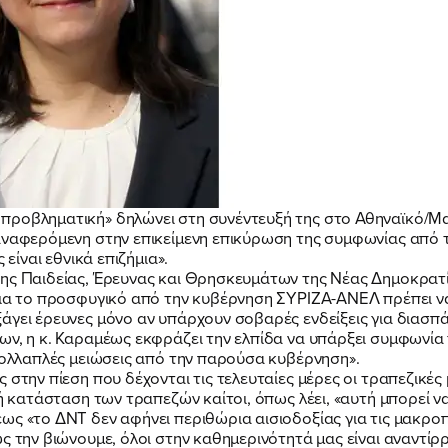
προβληματική» δηλώνει στη συνέντευξή της στο Αθηναϊκό/Μ
ναφερόμενη στην επικείμενη επικύρωση της συμφωνίας από τη 
 είναι εθνικά επιζήμια».
χης Παιδείας, Έρευνας και Θρησκευμάτων της Νέας Δημοκρατί
για το προσφυγικό από την κυβέρνηση ΣΥΡΙΖΑ-ΑΝΕΛ πρέπει να
άγει έρευνες μόνο αν υπάρχουν σοβαρές ενδείξεις για διασ
ν, η κ. Καραμέως εκφράζει την ελπίδα να υπάρξει συμφωνία γι
 πολλαπλές μειώσεις από την παρούσα κυβέρνηση».
 στην πίεση που δέχονται τις τελευταίες μέρες οι τραπεζικές
νή κατάσταση των τραπεζών καίτοι, όπως λέει, «αυτή μπορεί να
ως «το ΔΝΤ δεν αφήνει περιθώρια αισιοδοξίας για τις μακρο
ς την βιώνουμε, όλοι στην καθημερινότητά μας είναι αναντίρρ