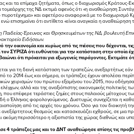
ας και τα επίμαχα ζητήματα, όπως ο διαχωρισμός Κράτους-Εκκ
 τομεάρχης της ΝΔ εκτιμά αφενός ότι «η αναθεώρηση Συντά
ό πυροτέχνημα» και αφετέρου αναφορικά με το διαχωρισμό Κρ
ενώ επισημαίνει ότι αντίθετα «είναι αναγκαία η αναθεώρηση 
η Παιδείας-Έρευνας και Θρησκευμάτων της ΝΔ, βουλευτή Επικ
ρακτορείο Ειδήσεων.
την οικονομία και κυρίως από τις πιέσεις που δέχονται, τις 
τον ΣΥΡΙΖΑ ότι ευθύνεται για την κατάσταση στην οποία έχου
αιώνει ότι πρόκειται για εξωγενείς παράγοντες. Εκτιμάτε ότ
εται για τη δεινή κατάσταση των τραπεζών, ανεξαρτήτως εάν 
ΠΟΙΑ ΕΙΜΑΙ
από το 2014 έως και σήμερα, οι τράπεζες έχουν απολέσει περ
κών χειρισμών του πρώτου εξαμήνου του 2015, που οδήγησαν
λέγχων, αλλά και της αναξιόπιστης οικονομικής πολιτικής των
, που επέφερε τεράστιες ζημίες στους παλαιούς μέτοχους τ
ΕΡΓΟ
δή ο Έλληνας φορολογούμενος. Δυστυχώς συνεχίζεται η καθο
αιοποίηση από τις αρχές του χρόνου. Όσο για τον διοικητή τη
σε ανεξάρτητους θεσμούς και κατασκευάζει εχθρούς, σε μια π
ΕΚΔΗΛΩΣΕΙΣ
αι ακόμη περισσότερο η αξιοπιστία της χώρας διεθνώς και 
ισε 4 τράπεζες μας και το ΔΝΤ αναθεώρησε επίσης τις προβλ