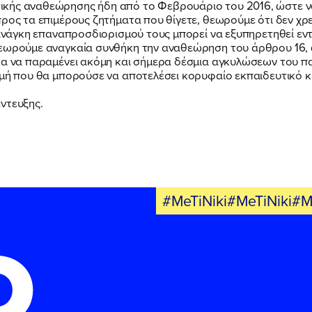
ικής αναθεώρησης ήδη από το Φεβρουάριο του 2016, ώστε
προς τα επιμέρους ζητήματα που θίγετε, θεωρούμε ότι δεν χρ
η ανάγκη επαναπροσδιορισμού τους μπορεί να εξυπηρετηθεί ε
θεωρούμε αναγκαία συνθήκη την αναθεώρηση του άρθρου 16, ώ
δα να παραμένει ακόμη και σήμερα δέσμια αγκυλώσεων του π
γμή που θα μπορούσε να αποτελέσει κορυφαίο εκπαιδευτικό κ
ντευξης.
#MeTiNiki#MeTiNiki#M
Ο