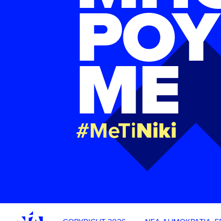
ΡΟΥ
ΜΕ
#MeTi
Niki