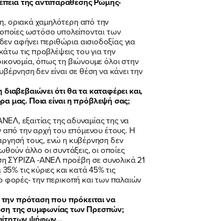
νέπεια της αντιπαράθεσης Ρώμης-
η, οριακά χαμηλότερη από την
ι οποίες ωστόσο υπολείπονται των
δεν αφήνει περιθώρια αισιοδοξίας για
άτω τις προβλέψεις του για την
οικονομία, όπως τη βιώνουμε όλοι στην
υβέρνηση δεν είναι σε θέση να κάνει την
διαβεβαιώνει ότι θα τα καταφέρει και,
α μας. Ποια είναι η πρόβλεψή σας;
ΑΝΕΛ, εξαιτίας της αδυναμίας της να
ν από την αρχή του επόμενου έτους. Η
τάργησή τους, ενώ η κυβέρνηση δεν
ωθούν άλλο οι συντάξεις, οι οποίες
ση ΣΥΡΙΖΑ -ΑΝΕΛ προέβη σε συνολικά 21
5% τις κύριες και κατά 45% τις
υο φορές- την περικοπή και των παλαιών
ε την πρόταση που πρόκειται να
ύρωση της συμφωνίας των Πρεσπών;
ραίτητων ψήφων…