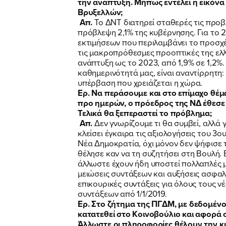
την ανάπτυξη. Μήπως εντέλει η εικόνα
Βρυξελλών;
Απ.
Το ΔΝΤ διατηρεί σταθερές τις προβ
πρόβλεψη 2,1% της κυβέρνησης. Για το 2
εκτιμήσεων που περιλαμβάνει το προσχέ
τις μακροπρόθεσμες προοπτικές της ελλ
ανάπτυξη ως το 2023, από 1,9% σε 1,2%.
καθημερινότητά μας, είναι αναντίρρητη:
υπέρβαση που χρειάζεται η χώρα.
Ερ. Να περάσουμε και στο επίμαχο θέμ
προ ημερών, ο πρόεδρος της ΝΔ έθεσε 
Τελικά θα ξεπεραστεί το πρόβλημα;
Απ.
Δεν γνωρίζουμε τι θα συμβεί, αλλά 
κλείσει έγκαιρα τις αξιολογήσεις του 3
Νέα Δημοκρατία, όχι μόνον δεν ψήφισε 
θέλησε καν να τη συζητήσει στη Βουλή. Ε
άλλωστε έχουν ήδη υποστεί πολλαπλές 
μειώσεις συντάξεων και αυξήσεις ασφαλ
επικουρικές συντάξεις για όλους τους ν
συντάξεων από 1/1/2019.
Ερ. Στο ζήτημα της ΠΓΔΜ, με δεδομένο
κατατεθεί στο Κοινοβούλιο και αφορά σ
Άλλωστε οι πληροφορίες θέλουν την 