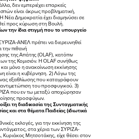
άλλα, δεν εμπεριέχει επαρκείς
εσπών είναι άκρως προβληματική,
Η Νέα Δημοκρατία έχει διαμηνύσει σε
εθεί προς κύρωση στη Βουλή.
ων την ίδια στιγμή που το υπουργείο
 ΣΥΡΙΖΑ-ΑΝΕΛ πρέπει να διερευνηθεί
α την πιθανή
σης της Απάτης (OLAF), κατόπιν
εων της Κομισιόν. Η OLAF συνήθως
 και μόνο η ανακοίνωση εκκίνησης
η είναι η κυβέρνηση. 2) Λόγω της
κόνας εξαθλίωσης που καταγράφουν
ν αντιμετώπιση του προσφυγικού. 3)
ΥΡΙΖΑ που εν τω μεταξύ αποχώρησαν
οποίησης προσφύγων.
ίξει τη διαδικασία της Συνταγματικής
ας και στα θέματα Παιδείας (ιδιωτικά
θνικές εκλογές, για την εκκίνηση της
υντάγματος, στα χέρια των ΣΥΡΙΖΑ-
 Κυριάκος Μητσοτάκης, είχε θέσει στον