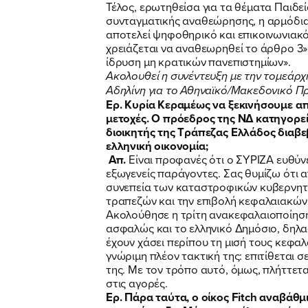
Τέλος, ερωτηθείσα για τα θέματα Παιδεί
συνταγματικής αναθεώρησης, η αρμόδια
αποτελεί ψηφοθηρικό και επικοινωνιακ
χρειάζεται να αναθεωρηθεί το άρθρο 3» 
ίδρυση μη κρατικών πανεπιστημίων».
Ακολουθεί η συνέντευξη με την τομεάρχ
Αδηλίνη για το Αθηναϊκό/Μακεδονικό Π
Ερ. Κυρία Κεραμέως να ξεκινήσουμε από 
μετοχές. Ο πρόεδρος της ΝΔ κατηγορεί 
διοικητής της Τράπεζας Ελλάδος διαβεβ
ελληνική οικονομία;
Απ.
Είναι προφανές ότι ο ΣΥΡΙΖΑ ευθύν
εξωγενείς παράγοντες. Σας θυμίζω ότι 
συνεπεία των καταστροφικών κυβερνητι
τραπεζών και την επιβολή κεφαλαιακών ε
Ακολούθησε η τρίτη ανακεφαλαιοποίηση
ασφαλώς και το ελληνικό Δημόσιο, δηλα
έχουν χάσει περίπου τη μισή τους κεφαλ
γνώριμη πλέον τακτική της: επιτίθεται 
της. Με τον τρόπο αυτό, όμως, πλήττετ
στις αγορές.
Ερ. Πάρα ταύτα, ο οίκος Fitch αναβάθμ