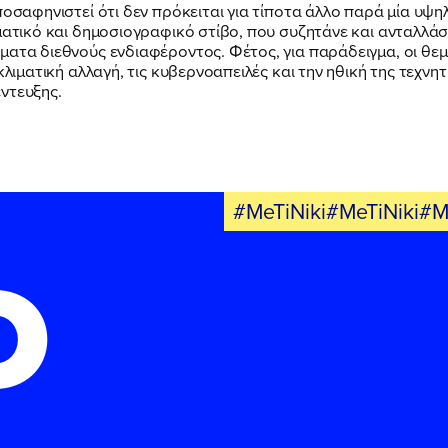
αποσαφηνιστεί ότι δεν πρόκειται για τίποτα άλλο παρά μία υ
ηματικό και δημοσιογραφικό στίβο, που συζητάνε και ανταλλά
ματα διεθνούς ενδιαφέροντος. Φέτος, για παράδειγμα, οι θ
κλιματική αλλαγή, τις κυβερνοαπειλές και την ηθική της τεχνη
ντευξης.
#MeTiNiki#MeTiNiki#M
Ο