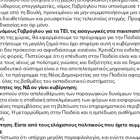
εύθερους επαγγελματίες, νόμος Γαβρόγλου που υπονόμευσε τ
υμε από τη Βουλή, προκειμένου να μην νομιμοποιήσουμε μια 
ργια διευθετήσεων και ρουσφετιών της τελευταίας στιγμής. Π
ικασίας και όχι μόνο.
 νόμους Γαβρόγλου για τα ΤΕΙ, τις εισαγωγικές στα πανεπιστή
 της χώρας, θα εφαρμόσουμε το πρόγραμμα για την Παιδεία π
στήσουμε τη μεγάλη ζημιά που έχει επιφέρει αυτή η κυβέρνησ
 δεν πρόκειται να αιφνιδιάσουμε κανέναν. Χρειάζεται ενδελεχ
ύς φορείς. Πιστεύουμε ότι η επένδυση στην Παιδεία είναι κα
ε τους νέους με πολύτιμες γνώσεις και δεξιότητες και να δημ
παιδευτικό σύστημα είναι ο πιο αποτελεσματικός μηχανισμός κ
τό, το πρόγραμμα της Νέας Δημοκρατίας για την Παιδεία αφορ
 όλες τις βαθμίδες του εκπαιδευτικού συστήματος.
ότητες της ΝΔ αν γίνει κυβέρνηση;
σκοπούν στην απελευθέρωση των παραγωγικών δυνάμεων της κ
τητα είναι η σταδιακή αποκλιμάκωση των φόρων και εισφορών
νες παρεμβάσεις για τη βελτίωση του επιχειρηματικού περιβ
ασίας. Η μεταρρύθμιση στην Παιδεία και η εμπέδωση αισθήματ
μή.
τηση. Είστε από τους ελάχιστους πολιτικούς που έχετε συμ
;
πίστωσα ότι υπάρχει μεγάλη παραφιλολογία, και ενίοτε συνωμ