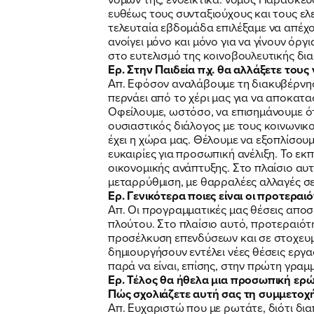
ευθέως τους συνταξιούχους και τους ελ
τελευταία εβδομάδα επιλέξαμε να απέχο
ανοίγει μόνο και μόνο για να γίνουν ό
στο ευτελισμό της κοινοβουλευτικής διαδ
Ερ. Στην Παιδεία π.χ. θα αλλάξετε τους
Απ. Εφόσον αναλάβουμε τη διακυβέρνηση
περνάει από το χέρι μας για να αποκατα
Οφείλουμε, ωστόσο, να επισημάνουμε ότι
ουσιαστικός διάλογος με τους κοινωνικο
έχει η χώρα μας. Θέλουμε να εξοπλίσουμ
ευκαιρίες για προσωπική ανέλιξη. Το εκ
οικονομικής ανάπτυξης. Στο πλαίσιο αυ
μεταρρύθμιση, με θαρραλέες αλλαγές σε
Ερ. Γενικότερα ποιες είναι οι προτεραι
Απ. Οι προγραμματικές μας θέσεις απο
πλούτου. Στο πλαίσιο αυτό, προτεραιό
προσέλκυση επενδύσεων και σε στοχευμέ
δημιουργήσουν εντέλει νέες θέσεις εργ
παρά να είναι, επίσης, στην πρώτη γραμ
Ερ. Τέλος θα ήθελα μια προσωπική ερώ
Πώς σχολιάζετε αυτή σας τη συμμετοχή
Απ. Ευχαριστώ που με ρωτάτε, διότι δια