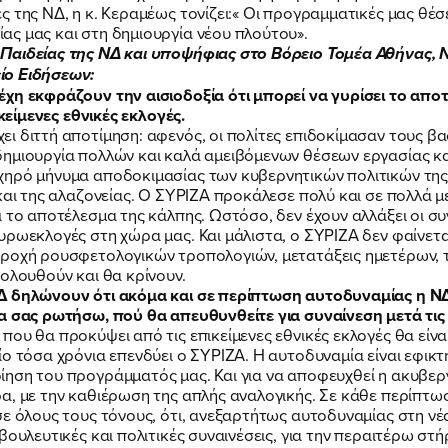
ς της ΝΔ, η κ. Κεραμέως τονίζει:« Οι προγραμματικές μας θ
ς μας και στη δημιουργία νέου πλούτου».
Παιδείας της ΝΔ και υποψήφιας στο Βόρειο Τομέα Αθήνας, 
ίο Ειδήσεων:
έχη εκφράζουν την αισιοδοξία ότι μπορεί να γυρίσει το α
ικείμενες εθνικές εκλογές.
ι διττή αποτίμηση: αφενός, οι πολίτες επιδοκίμασαν τους β
δημιουργία πολλών και καλά αμειβόμενων θέσεων εργασίας κ
χηρό μήνυμα αποδοκιμασίας των κυβερνητικών πολιτικών της
και της αλαζονείας. Ο ΣΥΡΙΖΑ προκάλεσε πολύ και σε πολλά μέ
ι το αποτέλεσμα της κάλπης. Ωστόσο, δεν έχουν αλλάξει οι 
υρωεκλογές στη χώρα μας. Και μάλιστα, ο ΣΥΡΙΖΑ δεν φαίνετα
ροχή ρουσφετολογικών τροπολογιών, μετατάξεις ημετέρων, τ
ολουθούν και θα κρίνουν.
Δ δηλώνουν ότι ακόμα και σε περίπτωση αυτοδυναμίας η ΝΔ
α σας ρωτήσω, πού θα απευθυνθείτε για συναίνεση μετά τις 
που θα προκύψει από τις επικείμενες εθνικές εκλογές θα είν
ο τόσα χρόνια επενδύει ο ΣΥΡΙΖΑ. Η αυτοδυναμία είναι εφικτή
ηση του προγράμματός μας. Και για να αποφευχθεί η ακυβερν
α, με την καθιέρωση της απλής αναλογικής. Σε κάθε περίπτω
ε όλους τους τόνους, ότι, ανεξαρτήτως αυτοδυναμίας στη νέα
ΠΟΙΑ ΕΙΜΑΙ
βουλευτικές και πολιτικές συναινέσεις, για την περαιτέρω στ