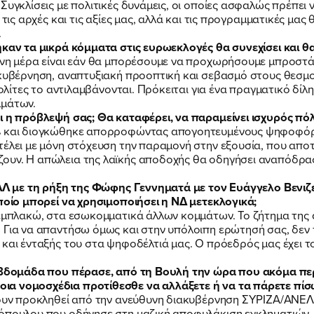
 Συγκλίσεις με πολιτικές δυνάμεις, οι οποίες ασφαλώς πρέπε
 τις αρχές και τις αξίες μας, αλλά και τις προγραμματικές μας
.
ΕΡΓΟ
ηκαν τα μικρά κόμματα στις ευρωεκλογές θα συνεχίσει και θα
μενη μέρα είναι εάν θα μπορέσουμε να προχωρήσουμε μπροστ
ακυβέρνηση, αναπτυξιακή προοπτική και σεβασμό στους θεσμ
πολίτες το αντιλαμβάνονται. Πρόκειται για ένα πραγματικό δίλ
ΕΚΔΗΛΩΣΕΙΣ
μμάτων.
ι η πρόβλεψή σας; Θα καταφέρει, να παραμείνει ισχυρός πό
3% και διογκώθηκε απορροφώντας απογοητευμένους ψηφοφόρ
ΝΕΑ
τέλει με μόνη στόχευση την παραμονή στην εξουσία, που αποτ
ουν. Η απώλεια της λαϊκής αποδοχής θα οδηγήσει αναπόδρασ
ΝΑΛ με τη ρήξη της Φώφης Γεννηματά με τον Ευάγγελο Βενιζ
ΕΛΑ ΚΙ ΕΣΥ
οποίο μπορεί να χρησιμοποιήσει η ΝΔ μετεκλογικά;
α εμπλακώ, στα εσωκομματικά άλλων κομμάτων. Το ζήτημα της
 Για να απαντήσω όμως και στην υπόλοιπη ερώτησή σας, δεν 
 και ένταξής του στα ψηφοδέλτιά μας. Ο πρόεδρός μας έχει τ
 εβδομάδα που πέρασε, από τη Βουλή την ώρα που ακόμα π
ια νομοσχέδια προτίθεσθε να αλλάξετε ή να τα πάρετε πίσ
FB
IN
TW
YT
LN
VB
TIKTOK
χουν προκληθεί από την ανεύθυνη διακυβέρνηση ΣΥΡΙΖΑ/ΑΝΕΛ
υόπουλου που οδήγησε στη μαζική αποφυλάκιση εγκληματιών,