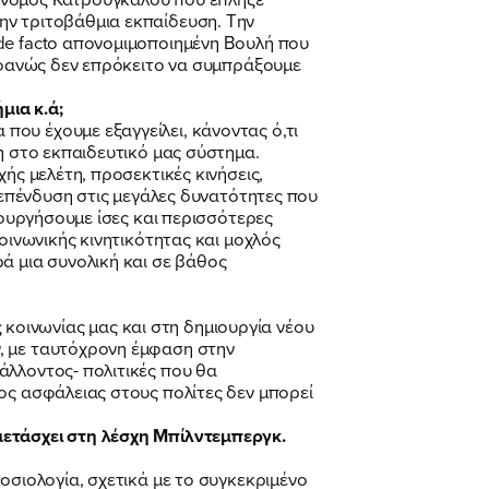
ην τριτοβάθμια εκπαίδευση. Την
de facto απονομιμοποιημένη Βουλή που
ροφανώς δεν επρόκειτο να συμπράξουμε
μια κ.ά;
ου έχουμε εξαγγείλει, κάνοντας ό,τι
η στο εκπαιδευτικό μας σύστημα.
ής μελέτη, προσεκτικές κινήσεις,
ι επένδυση στις μεγάλες δυνατότητες που
ιουργήσουμε ίσες και περισσότερες
οινωνικής κινητικότητας και μοχλός
ά μια συνολική και σε βάθος
οινωνίας μας και στη δημιουργία νέου
, με ταυτόχρονη έμφαση στην
άλλοντος- πολιτικές που θα
ος ασφάλειας στους πολίτες δεν μπορεί
μετάσχει στη λέσχη Μπίλντεμπεργκ.
οσιολογία, σχετικά με το συγκεκριμένο