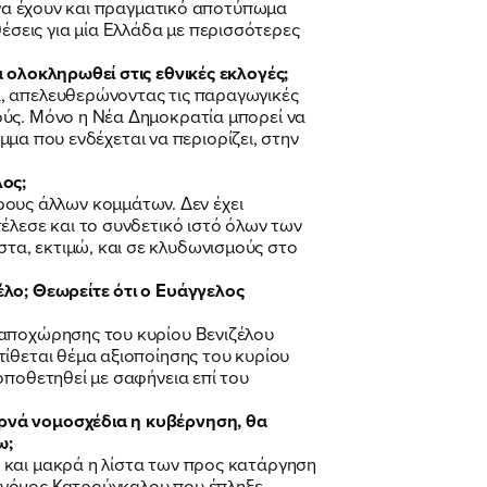
ι να έχουν και πραγματικό αποτύπωμα
 θέσεις για μία Ελλάδα με περισσότερες
 ολοκληρωθεί στις εθνικές εκλογές;
ά, απελευθερώνοντας τις παραγωγικές
ούς. Μόνο η Νέα Δημοκρατία μπορεί να
ημμα που ενδέχεται να περιορίζει, στην
λος;
ους άλλων κομμάτων. Δεν έχει
έλεσε και το συνδετικό ιστό όλων των
τα, εκτιμώ, και σε κλυδωνισμούς στο
έλο; Θεωρείτε ότι ο Ευάγγελος
 αποχώρησης του κυρίου Βενιζέλου
τίθεται θέμα αξιοποίησης του κυρίου
οποθετηθεί με σαφήνεια επί του
ερνά νομοσχέδια η κυβέρνηση, θα
ω;
 και μακρά η λίστα των προς κατάργηση
 νόμος Κατρούγκαλου που έπληξε