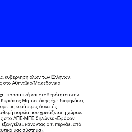
μια κυβέρνηση όλων των Ελλήνων,
της στο Αθηναϊκό/Μακεδονικό
ς
ς
Όρους Χρήσης
Όρους Χρήσης
του
του
ρχει προοπτική και σταθερότητα στην
 Κυριάκος Μητσοτάκης έχει διαμηνύσει,
υμε τις ευρύτερες δυνατές
ταθερή πορεία που χρειάζεται η χώρα».
της στο ΑΠΕ-ΜΠΕ δηλώνει: «Εφόσον
ξαγγείλει, κάνοντας ό,τι περνάει από
ευτικό μας σύστημα».