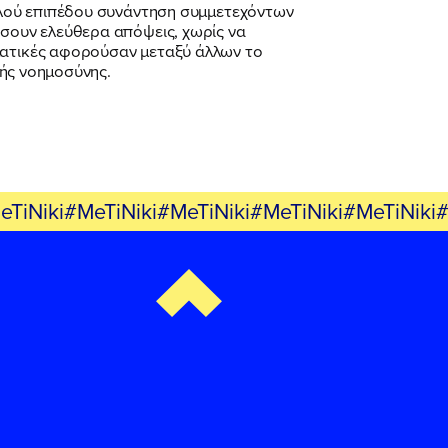
ψηλού επιπέδου συνάντηση συμμετεχόντων
σσουν ελεύθερα απόψεις, χωρίς να
εματικές αφορούσαν μεταξύ άλλων το
τής νοημοσύνης.
eTiNiki#MeTiNiki#MeTiNiki#MeTiNiki#MeTiNiki#