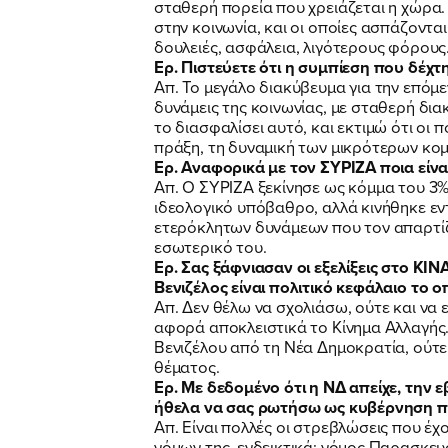
σταθερή πορεία που χρειάζεται η χώρα.
στην κοινωνία, και οι οποίες ασπάζονται
δουλειές, ασφάλεια, λιγότερους φόρους
Ερ. Πιστεύετε ότι η συμπίεση που δέχτ
Απ. Το μεγάλο διακύβευμα για την επό
δυνάμεις της κοινωνίας, με σταθερή δι
το διασφαλίσει αυτό, και εκτιμώ ότι οι 
πράξη, τη δυναμική των μικρότερων κο
Ερ. Αναφορικά με τον ΣΥΡΙΖΑ ποια είνα
Απ. Ο ΣΥΡΙΖΑ ξεκίνησε ως κόμμα του 
ιδεολογικό υπόβαθρο, αλλά κινήθηκε εν
ετερόκλητων δυνάμεων που τον απαρτίζ
εσωτερικό του.
Ερ. Σας ξάφνιασαν οι εξελίξεις στο ΚΙ
Βενιζέλος είναι πολιτικό κεφάλαιο το 
Απ. Δεν θέλω να σχολιάσω, ούτε και ν
αφορά αποκλειστικά το Κίνημα Αλλαγής.
Βενιζέλου από τη Νέα Δημοκρατία, ούτε
θέματος.
Ερ. Με δεδομένο ότι η ΝΔ απείχε, την
ήθελα να σας ρωτήσω ως κυβέρνηση πο
Απ. Είναι πολλές οι στρεβλώσεις που έ
νόμων της, ενδεικτικά: νόμος Παρασκε