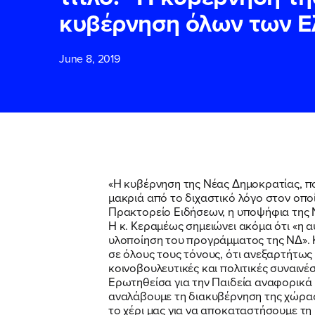
κυβέρνηση όλων των Ε
ΕΠΙΘΕΤΟ
ΕΠΙΘΕΤΟ
*
*
June 8, 2019
ΤΗΛΕΦΩΝΟ
ΤΗΛΕΦΩΝΟ
*
EMAIL
EMAIL
*
*
«Η κυβέρνηση της Νέας Δημοκρατίας, που
μακριά από το διχαστικό λόγο στον οπο
Πρακτορείο Ειδήσεων, η υποψήφια της 
Αποδέχομαι τη
Αποδέχομαι τη
Η κ. Κεραμέως σημειώνει ακόμα ότι «η α
δικτυακού τόπο
δικτυακού τόπο
υλοποίηση του προγράμματος της ΝΔ». Κ
σε όλους τους τόνους, ότι ανεξαρτήτως 
κοινοβουλευτικές και πολιτικές συναινέ
Ερωτηθείσα για την Παιδεία αναφορικά
ΥΠΟΒΟΛΗ
ΥΠΟΒΟΛΗ
αναλάβουμε τη διακυβέρνηση της χώρας,
το χέρι μας για να αποκαταστήσουμε τη 