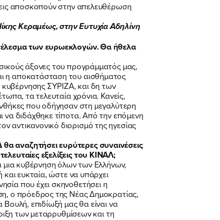
έσεις αποσκοπούν στην απελευθέρωση
Νίκης Κεραμέως, στην Ευτυχία Αδηλίνη
ποτέλεσμα των ευρωεκλογών. Θα ήθελα
ασικούς άξονες του προγράμματός μας,
αι η αποκατάσταση του αισθήματος
 κυβέρνησης ΣΥΡΙΖΑ, και δη των
τωπα, τα τελευταία χρόνια. Κανείς,
συνθήκες που οδήγησαν στη μεγαλύτερη
ι να διδάχθηκε τίποτα. Από την επόμενη
ον αντικανονικό διορισμό της ηγεσίας
 θα αναζητήσει ευρύτερες συναινέσεις
τελευταίες εξελίξεις του ΚΙΝΑΛ;
αι μια κυβέρνηση όλων των Ελλήνων,
 και ευκταία, ώστε να υπάρχει
ησία που έχει σκηνοθετήσει η
ση, ο πρόεδρος της Νέας Δημοκρατίας,
 Βουλή, επιδίωξή μας θα είναι να
ήριξη των μεταρρυθμίσεων και τη