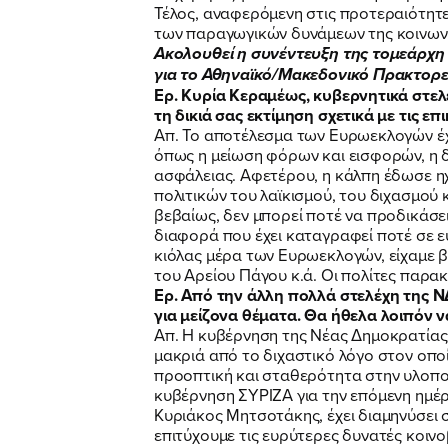
Τέλος, αναφερόμενη στις προτεραιότητε
των παραγωγικών δυνάμεων της κοινωνία
Ακολουθεί η συνέντευξη της τομεάρχη 
για το Αθηναϊκό/Μακεδονικό Πρακτορε
Ερ. Κυρία Κεραμέως, κυβερνητικά στελ
τη δικιά σας εκτίμηση σχετικά με τις επ
Απ. Το αποτέλεσμα των Ευρωεκλογών έχε
όπως η μείωση φόρων και εισφορών, η 
ασφάλειας. Αφετέρου, η κάλπη έδωσε η
πολιτικών του λαϊκισμού, του διχασμού 
βεβαίως, δεν μπορεί ποτέ να προδικάσε
διαφορά που έχει καταγραφεί ποτέ σε ε
κιόλας μέρα των Ευρωεκλογών, είχαμε β
του Αρείου Πάγου κ.ά. Οι πολίτες παρακ
Ερ. Από την άλλη πολλά στελέχη της Ν
για μείζονα θέματα. Θα ήθελα λοιπόν ν
Απ. Η κυβέρνηση της Νέας Δημοκρατίας 
μακριά από το διχαστικό λόγο στον οποί
προοπτική και σταθερότητα στην υλοποί
κυβέρνηση ΣΥΡΙΖΑ για την επόμενη ημέρ
Κυριάκος Μητσοτάκης, έχει διαμηνύσει σ
επιτύχουμε τις ευρύτερες δυνατές κοινο