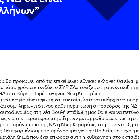
λλήνων”
 θα προκύψει από τις επικείμενες εθνικές εκλογές θα είναι 
ίο τόσα χρόνια επενδύει ο ΣΥΡΙΖΑ» τονίζει, στη συνέντευξή 
ΝΔ στο Βόρειο Τομέα Αθήνας Νίκη Κεραμέως.
ν
ν
Πολιτική Προστασίας Προσωπικών Δεδομένων
Πολιτική Προστασίας Προσωπικών Δεδομένων
και τους του
και τους του
υτοδυναμία είναι εφικτή και ευκταία ώστε να υπάρχει να υπά
υ του Πολιτικού Γραφείου της Βουλευτού Νίκης Κεραμέως
υ του Πολιτικού Γραφείου της Βουλευτού Νίκης Κεραμέως
αι συμπληρώνει ότι «σε κάθε περίπτωση ο πρόεδρος της ΝΔ,
αυτοδυναμίας στη νέα Βουλή επιδίωξή μας θα είναι να πετύχο
σεις για την περαιτέρω στήριξη των μεταρρυθμίσεων και τη σ
 με το πρόγραμμα της ΝΔ η Νίκη Κεραμέως, στη συνέντευξή 
 θα εφαρμόσουμε το πρόγραμμα για την Παιδεία που έχουμε ε
μεγάλη ζημιά που έχει επιφέρει αυτή η κυβέρνηση στο εκπαιδ