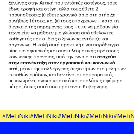
ξενώνας στην Αττική που εντόπιζε αστέγους, τους
έδινε τροφή και στέγη, αλλά τους έθετε 2
προϋποθέσεις: (ι) έθετε χρονικό όριο στη στήριξη,
συνήθως 1 έτους, και (ιι) τους υποχρέωνε – κατά τη
διάρκεια της παραμονής τους – είτε να μάθουν μία
τέχνη είτε να μάθουν μία γλώσσα από εθελοντές
καθηγητές που ο ίδιος ο ξενώνας εντόπιζε και
οργάνωνε. Η καλή αυτή πρακτική είναι παράδειγμα
μίας πιο σφαιρικής και αποτελεσματικής πρότασης
κοινωνικής πρόνοιας, υπό την έννοια ότι
στοχεύει
στην επανένταξη στον εργασιακό και κοινωνικό
ιστό
, μέσω της καλλιέργειας δεξιοτήτων στα μέλη των
ευπαθών ομάδων, και δεν είναι αποσπασματικό,
μεμονωμένο, ανακουφιστικό και απολύτως εφήμερο
μέτρο, όπως αυτά που πρότεινε η Κυβέρνηση.
#MeTiNiki#MeTiNiki#MeTiNiki#MeTiNiki#MeTiN