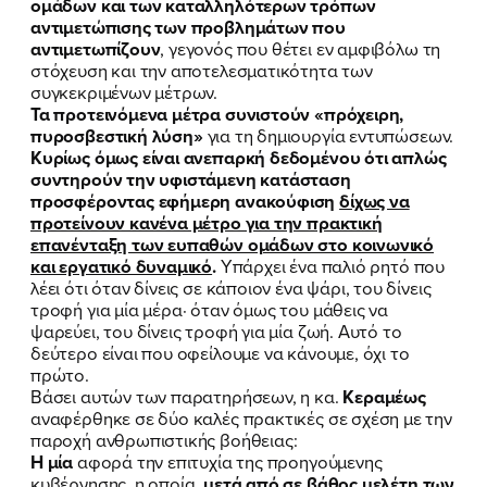
ομάδων και των καταλληλότερων τρόπων
αντιμετώπισης των προβλημάτων που
αντιμετωπίζουν
, γεγονός που θέτει εν αμφιβόλω τη
στόχευση και την αποτελεσματικότητα των
συγκεκριμένων μέτρων.
Τα προτεινόμενα μέτρα συνιστούν «πρόχειρη,
πυροσβεστική λύση»
για τη δημιουργία εντυπώσεων.
Κυρίως όμως είναι ανεπαρκή δεδομένου ότι απλώς
συντηρούν την υφιστάμενη κατάσταση
προσφέροντας εφήμερη ανακούφιση
δίχως να
προτείνουν κανένα μέτρο για την πρακτική
επανένταξη των ευπαθών ομάδων στο κοινωνικό
και εργατικό δυναμικό
.
Υπάρχει ένα παλιό ρητό που
λέει ότι όταν δίνεις σε κάποιον ένα ψάρι, του δίνεις
ΠΟΙΑ ΕΙΜΑΙ
τροφή για μία μέρα· όταν όμως του μάθεις να
ψαρεύει, του δίνεις τροφή για μία ζωή. Αυτό το
ΕΡΓΟ
δεύτερο είναι που οφείλουμε να κάνουμε, όχι το
πρώτο.
ΕΚΔΗΛΩΣΕΙΣ
Βάσει αυτών των παρατηρήσεων, η κα.
Κεραμέως
αναφέρθηκε σε δύο καλές πρακτικές σε σχέση με την
παροχή ανθρωπιστικής βοήθειας:
ΝΕΑ
Η μία
αφορά την επιτυχία της προηγούμενης
κυβέρνησης, η οποία,
μετά από σε βάθος μελέτη των