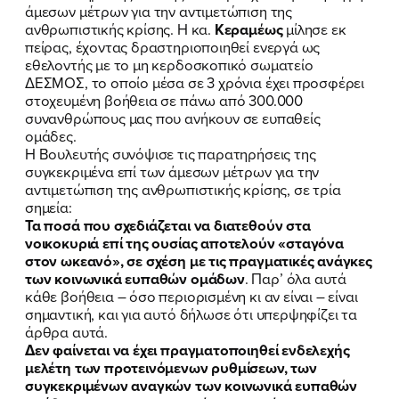
άμεσων μέτρων για την αντιμετώπιση της
ανθρωπιστικής κρίσης. Η κα.
Κεραμέως
μίλησε εκ
πείρας, έχοντας δραστηριοποιηθεί ενεργά ως
εθελοντής με το μη κερδοσκοπικό σωματείο
ΔΕΣΜΟΣ, το οποίο μέσα σε 3 χρόνια έχει προσφέρει
στοχευμένη βοήθεια σε πάνω από 300.000
συνανθρώπους μας που ανήκουν σε ευπαθείς
ομάδες.
Η Βουλευτής συνόψισε τις παρατηρήσεις της
συγκεκριμένα επί των άμεσων μέτρων για την
αντιμετώπιση της ανθρωπιστικής κρίσης, σε τρία
σημεία:
Τα ποσά που σχεδιάζεται να διατεθούν στα
νοικοκυριά επί της ουσίας αποτελούν «σταγόνα
στον ωκεανό», σε σχέση με τις πραγματικές ανάγκες
των κοινωνικά ευπαθών ομάδων
. Παρ’ όλα αυτά
κάθε βοήθεια – όσο περιορισμένη κι αν είναι – είναι
σημαντική, και για αυτό δήλωσε ότι υπερψηφίζει τα
άρθρα αυτά.
Δεν φαίνεται να έχει πραγματοποιηθεί ενδελεχής
μελέτη των προτεινόμενων ρυθμίσεων, των
συγκεκριμένων αναγκών των κοινωνικά ευπαθών