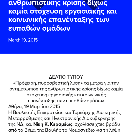
ανθρωπιστικής κρίσης δίχως
ΕΠΙΘΕΤΟ
ΕΠΙΘΕΤΟ
*
*
καμία στόχευση εργασιακής και
κοινωνικής επανένταξης των
ΤΗΛΕΦΩΝΟ
ΤΗΛΕΦΩΝΟ
*
ευπαθών ομάδων
March 19, 2015
EMAIL
EMAIL
*
*
Αποδέχομαι την
Αποδέχομαι την
Πολιτική
Πολιτική
Προστασίας Προσωπικών
Προστασίας Προσωπικών
Δεδομένων
Δεδομένων
και τους τους
και τους τους
Όρους
Όρους
ΔΕΛΤΙΟ ΤΥΠΟΥ
Χρήσης
Χρήσης
του δικτυακού τόπου του
του δικτυακού τόπου του
«Πρόχειρη, πυροσβεστική λύση» τα μέτρα για την
Πολιτικού Γραφείου της Βουλευτού
Πολιτικού Γραφείου της Βουλευτού
αντιμετώπιση της ανθρωπιστικής κρίσης δίχως καμία
Νίκης Κεραμέως
Νίκης Κεραμέως
στόχευση εργασιακής και κοινωνικής
επανένταξης των ευπαθών ομάδων
Αθήνα, 19 Μαρτίου 2015
ΥΠΟΒΟΛΗ
ΥΠΟΒΟΛΗ
Η Βουλευτής Επικρατείας και Τομεάρχης Διοικητικής
Μεταρρύθμισης και Ηλεκτρονικής Διακυβέρνησης
της ΝΔ, κα.
Νίκη Κ. Κεραμέως
, σχολίασε χτες βράδυ
από το Βήμα της Βουλής το Νομοσχέδιο για τη λήψη