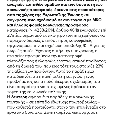
ΕΛΑ ΚΙ ΕΣΥ
αναγκών ευπαθών ομάδων και των δυνατοτήτων
κοινωνικής προσφοράς, έρευνα στις περισσότερες
από τις χώρες της Ευρωπαϊκής Ένωσης και
συγκροτημένο σχεδιασμό σε συνεργασία με ΜΚΟ
και άλλους φορείς κοινωνικής προσφοράς
,
FB
IN
TW
YT
LN
VB
TIKTOK
κατήργησε (Ν. 4238/2014, άρθρο 46(1)) ένα ισχύον επί
27ετίας σημαντικό αντικίνητρο των επιχειρήσεων να
παρέχουν δωρεές σε είδος προς κοινωφελείς
οργανισμούς: την υποχρέωση υποβολής ΦΠΑ για τις
δωρεές αυτές. Έχοντας αυτήν την υποχρέωση, οι
εταιρείες προτιμούσαν την καταστροφή
πλεονάζοντος ή ελαφρώς ελαττωματικού προϊόντος
από τη δωρεά του, που έως τότε τους στοίχιζε 23%
της αξίας των προϊόντων. Αυτό το παράδειγμα
καταδεικνύει ότι η καλή μελέτη και γνώση ενός
προβλήματος και ο πολύπλευρος σχεδιασμός του
είναι απαραίτητα για στοχευμένες δράσεις στον
τομέα της κοινωνικής πολιτικής.
Η δεύτερη
αφορά ένα παράδειγμα κοινωνικής
πολιτικής – σε επίπεδο ιδιωτικής πρωτοβουλίας –
που καθιστά πρωτεύοντα στόχο την επανένταξη στο
εργατικό δυναμικό. Συγκεκριμένα, λειτουργούσε