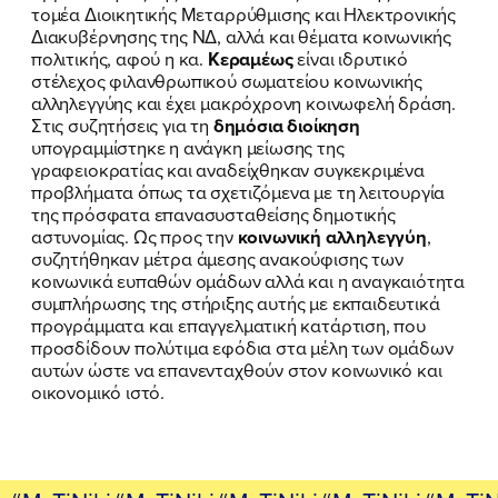
τομέα Διοικητικής Μεταρρύθμισης και Ηλεκτρονικής
Διακυβέρνησης της ΝΔ, αλλά και θέματα κοινωνικής
πολιτικής, αφού η κα.
Κεραμέως
είναι ιδρυτικό
στέλεχος φιλανθρωπικού σωματείου κοινωνικής
ΠΟΙΑ ΕΙΜΑΙ
αλληλεγγύης και έχει μακρόχρονη κοινωφελή δράση.
Στις συζητήσεις για τη
δημόσια διοίκηση
ΕΡΓΟ
υπογραμμίστηκε η ανάγκη μείωσης της
γραφειοκρατίας και αναδείχθηκαν συγκεκριμένα
ΕΚΔΗΛΩΣΕΙΣ
προβλήματα όπως τα σχετιζόμενα με τη λειτουργία
της πρόσφατα επανασυσταθείσης δημοτικής
αστυνομίας. Ως προς την
κοινωνική αλληλεγγύη
,
ΝΕΑ
συζητήθηκαν μέτρα άμεσης ανακούφισης των
κοινωνικά ευπαθών ομάδων αλλά και η αναγκαιότητα
ΕΛΑ ΚΙ ΕΣΥ
συμπλήρωσης της στήριξης αυτής με εκπαιδευτικά
προγράμματα και επαγγελματική κατάρτιση, που
προσδίδουν πολύτιμα εφόδια στα μέλη των ομάδων
αυτών ώστε να επανενταχθούν στον κοινωνικό και
οικονομικό ιστό.
FB
IN
TW
YT
LN
VB
TIKTOK