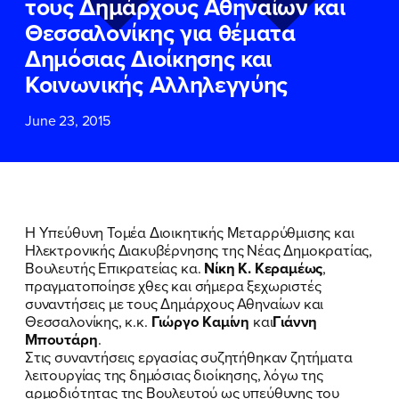
τους Δημάρχους Αθηναίων και
ΕΠΙΘΕΤΟ
ΕΠΙΘΕΤΟ
*
*
Θεσσαλονίκης για θέματα
Δημόσιας Διοίκησης και
ΤΗΛΕΦΩΝΟ
ΤΗΛΕΦΩΝΟ
*
Κοινωνικής Αλληλεγγύης
June 23, 2015
EMAIL
EMAIL
*
*
Αποδέχομαι την
Αποδέχομαι την
Πολιτική
Πολιτική
Προστασίας Προσωπικών
Προστασίας Προσωπικών
Δεδομένων
Δεδομένων
και τους τους
και τους τους
Όρους
Όρους
Η Υπεύθυνη Τομέα Διοικητικής Μεταρρύθμισης και
Χρήσης
Χρήσης
του δικτυακού τόπου του
του δικτυακού τόπου του
Ηλεκτρονικής Διακυβέρνησης της Νέας Δημοκρατίας,
Πολιτικού Γραφείου της Βουλευτού
Πολιτικού Γραφείου της Βουλευτού
Βουλευτής Επικρατείας κα.
Νίκη Κ. Κεραμέως
,
Νίκης Κεραμέως
Νίκης Κεραμέως
πραγματοποίησε χθες και σήμερα ξεχωριστές
συναντήσεις με τους Δημάρχους Αθηναίων και
Θεσσαλονίκης, κ.κ.
Γιώργο Καμίνη
και
Γιάννη
ΥΠΟΒΟΛΗ
ΥΠΟΒΟΛΗ
Μπουτάρη
.
Στις συναντήσεις εργασίας συζητήθηκαν ζητήματα
λειτουργίας της δημόσιας διοίκησης, λόγω της
αρμοδιότητας της Βουλευτού ως υπεύθυνης του