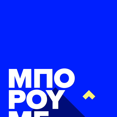
ΕΛΑ ΚΙ ΕΣΥ
FB
IN
TW
YT
LN
VB
TIKTOK
ΜΠΟ
ΡΟΥ