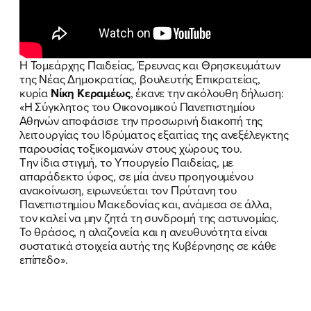
ΠΟΙΑ ΕΙΜΑΙ
Η Τομεάρχης Παιδείας, Έρευνας και Θρησκευμάτων
της Νέας Δημοκρατίας, βουλευτής Επικρατείας,
ΕΡΓΟ
κυρία
Νίκη Κεραμέως
, έκανε την ακόλουθη δήλωση:
«Η Σύγκλητος του Οικονομικού Πανεπιστημίου
Αθηνών αποφάσισε την προσωρινή διακοπή της
ΕΚΔΗΛΩΣΕΙΣ
λειτουργίας του Ιδρύματος εξαιτίας της ανεξέλεγκτης
παρουσίας τοξικομανών στους χώρους του.
ΝΕΑ
Την ίδια στιγμή, το Υπουργείο Παιδείας, με
απαράδεκτο ύφος, σε μία άνευ προηγουμένου
ΕΛΑ ΚΙ ΕΣΥ
ανακοίνωση, ειρωνεύεται τον Πρύτανη του
Πανεπιστημίου Μακεδονίας και, ανάμεσα σε άλλα,
τον καλεί να μην ζητά τη συνδρομή της αστυνομίας.
Το θράσος, η αλαζονεία και η ανευθυνότητα είναι
συστατικά στοιχεία αυτής της Κυβέρνησης σε κάθε
FB
IN
TW
YT
LN
VB
TIKTOK
επίπεδο».