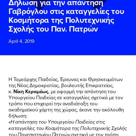
Δήλωση για την απάντηση
ΕΠΙΘΕΤΟ
ΕΠΙΘΕΤΟ
*
*
Γαβρόγλου στις καταγγελίες του
Κοσμήτορα της Πολυτεχνικής
ΤΗΛΕΦΩΝΟ
ΤΗΛΕΦΩΝΟ
*
Σχολής του Παν. Πατρών
April 4, 2019
EMAIL
EMAIL
*
*
Αποδέχομαι την
Αποδέχομαι την
Πολιτική
Πολιτική
Προστασίας Προσωπικών
Προστασίας Προσωπικών
Δεδομένων
Δεδομένων
και τους τους
και τους τους
Όρους
Όρους
Η Τομεάρχης Παιδείας, Έρευνας και Θρησκευμάτων
Χρήσης
Χρήσης
του δικτυακού τόπου του
του δικτυακού τόπου του
της Νέας Δημοκρατίας, βουλευτής Επικρατείας,
Πολιτικού Γραφείου της Βουλευτού
Πολιτικού Γραφείου της Βουλευτού
κ.
Νίκη Κεραμέως
, με αφορμή την απάντηση του
Νίκης Κεραμέως
Νίκης Κεραμέως
Υπουργείου Παιδείας σε καταγγελίες σχετικά με τον
τρόπο που επιχειρεί την αναδιάταξη του
ακαδημαϊκού χάρτη της χώρας, έκανε την ακόλουθη
ΥΠΟΒΟΛΗ
ΥΠΟΒΟΛΗ
δήλωση:
«Η απάντηση του Υπουργείου Παιδείας στις
καταγγελίες του Κοσμήτορα της Πολυτεχνικής Σχολής
του Πανεπιστημίου Πατρών σχετικά με τον τρόπο