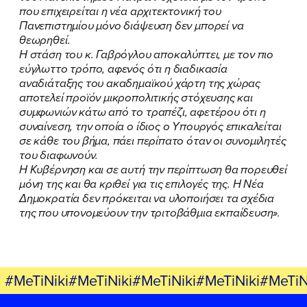
που επιχειρείται η νέα αρχιτεκτονική του
Πανεπιστημίου μόνο διάψευση δεν μπορεί να
ΠΟΙΑ ΕΙΜΑΙ
θεωρηθεί.
Η στάση του κ. Γαβρόγλου αποκαλύπτει, με τον πιο
εύγλωττο τρόπο, αφενός ότι η διαδικασία
ΕΡΓΟ
αναδιάταξης του ακαδημαϊκού χάρτη της χώρας
αποτελεί προϊόν μικροπολιτικής στόχευσης και
ΕΚΔΗΛΩΣΕΙΣ
συμφωνιών κάτω από το τραπέζι, αφετέρου ότι η
συναίνεση, την οποία ο ίδιος ο Υπουργός επικαλείται
ΝΕΑ
σε κάθε του βήμα, πάει περίπατο όταν οι συνομιλητές
του διαφωνούν.
ΕΛΑ ΚΙ ΕΣΥ
Η Κυβέρνηση και σε αυτή την περίπτωση θα πορευθεί
μόνη της και θα κριθεί για τις επιλογές της. Η Νέα
Δημοκρατία δεν πρόκειται να υλοποιήσει τα σχέδια
της που υπονομεύουν την τριτοβάθμια εκπαίδευση».
FB
IN
TW
YT
LN
VB
TIKTOK
#MeTiNiki#MeTiNiki#MeTiNiki#MeTiNiki#MeTiN