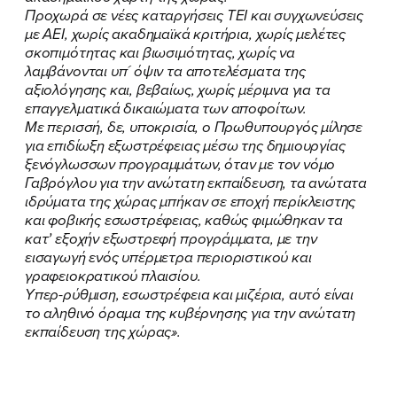
Προχωρά σε νέες καταργήσεις ΤΕΙ και συγχωνεύσεις
με ΑΕΙ, χωρίς ακαδημαϊκά κριτήρια, χωρίς μελέτες
σκοπιμότητας και βιωσιμότητας, χωρίς να
λαμβάνονται υπ´ όψιν τα αποτελέσματα της
ΠΟΙΑ ΕΙΜΑΙ
αξιολόγησης και, βεβαίως, χωρίς μέριμνα για τα
επαγγελματικά δικαιώματα των αποφοίτων.
ΕΡΓΟ
Με περισσή, δε, υποκρισία, ο Πρωθυπουργός μίλησε
για επιδίωξη εξωστρέφειας μέσω της δημιουργίας
ΕΚΔΗΛΩΣΕΙΣ
ξενόγλωσσων προγραμμάτων, όταν με τον νόμο
Γαβρόγλου για την ανώτατη εκπαίδευση, τα ανώτατα
ΝΕΑ
ιδρύματα της χώρας μπήκαν σε εποχή περίκλειστης
και φοβικής εσωστρέφειας, καθώς φιμώθηκαν τα
κατ’ εξοχήν εξωστρεφή προγράμματα, με την
ΕΛΑ ΚΙ ΕΣΥ
εισαγωγή ενός υπέρμετρα περιοριστικού και
γραφειοκρατικού πλαισίου.
Υπερ-ρύθμιση, εσωστρέφεια και μιζέρια, αυτό είναι
το αληθινό όραμα της κυβέρνησης για την ανώτατη
FB
IN
TW
YT
LN
VB
TIKTOK
εκπαίδευση της χώρας».