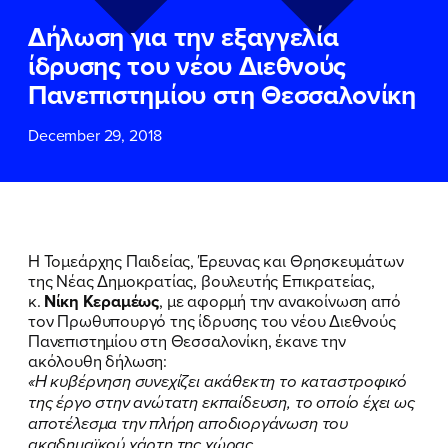
ΕΠΙΘΕΤΟ
ΕΠΙΘΕΤΟ
*
*
Δήλωση για την εξαγγελία
ίδρυσης του νέου Διεθνούς
ΤΗΛΕΦΩΝΟ
ΤΗΛΕΦΩΝΟ
*
Πανεπιστημίου στη Θεσσαλονίκη
December 29, 2018
EMAIL
EMAIL
*
*
Αποδέχομαι την
Αποδέχομαι την
Πολιτική
Πολιτική
Προστασίας Προσωπικών
Προστασίας Προσωπικών
Δεδομένων
Δεδομένων
και τους τους
και τους τους
Όρους
Όρους
Η Τομεάρχης Παιδείας, Έρευνας και Θρησκευμάτων
Χρήσης
Χρήσης
του δικτυακού τόπου του
του δικτυακού τόπου του
της Νέας Δημοκρατίας, βουλευτής Επικρατείας,
Πολιτικού Γραφείου της Βουλευτού
Πολιτικού Γραφείου της Βουλευτού
κ.
Νίκη Κεραμέως
, με αφορμή την ανακοίνωση από
Νίκης Κεραμέως
Νίκης Κεραμέως
τον Πρωθυπουργό της ίδρυσης του νέου Διεθνούς
Πανεπιστημίου στη Θεσσαλονίκη, έκανε την
ακόλουθη δήλωση:
ΥΠΟΒΟΛΗ
ΥΠΟΒΟΛΗ
«Η κυβέρνηση συνεχίζει ακάθεκτη το καταστροφικό
της έργο στην ανώτατη εκπαίδευση, το οποίο έχει ως
αποτέλεσμα την πλήρη αποδιοργάνωση του
ακαδημαϊκού χάρτη της χώρας.