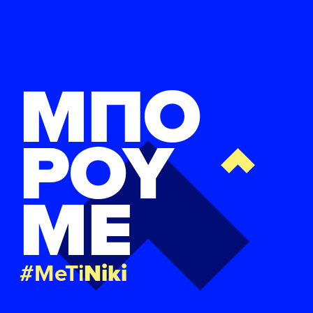
ΜΠΟ
ΡΟΥ
ΜΕ
#MeTi
Niki