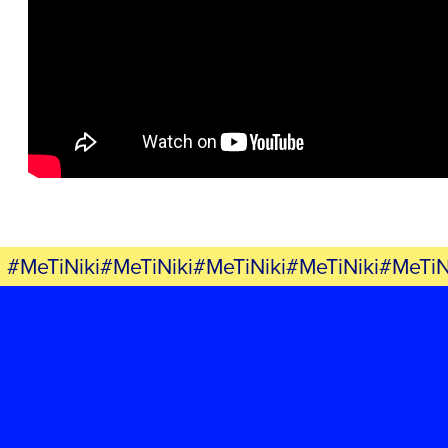
ΕΡΓΟ
ΕΚΔΗΛΩΣΕΙΣ
ΝΕΑ
ΕΛΑ ΚΙ ΕΣΥ
#MeTiNiki#MeTiNiki#MeTiNiki#MeTiNiki#MeTiN
FB
IN
TW
YT
LN
VB
TIKTOK