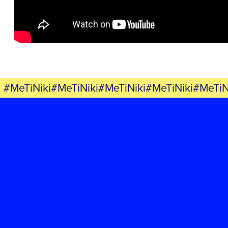
ΕΚΔΗΛΩΣΕΙΣ
ΝΕΑ
ΕΛΑ ΚΙ ΕΣΥ
#MeTiNiki#MeTiNiki#MeTiNiki#MeTiNiki#MeTiN
FB
IN
TW
YT
LN
VB
TIKTOK