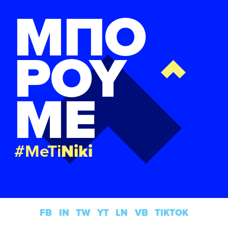
ΜΠΟ
ΡΟΥ
ΜΕ
#MeTi
Niki
FB
IN
TW
YT
LN
VB
TIKTOK